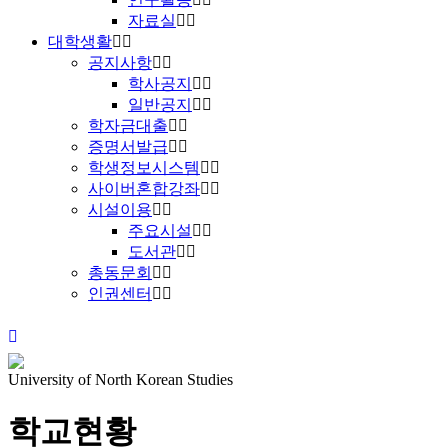
자료실
대학생활
공지사항
학사공지
일반공지
학자금대출
증명서발급
학생정보시스템
사이버혼합강좌
시설이용
주요시설
도서관
총동문회
인권센터
University of North Korean Studies
학교현황