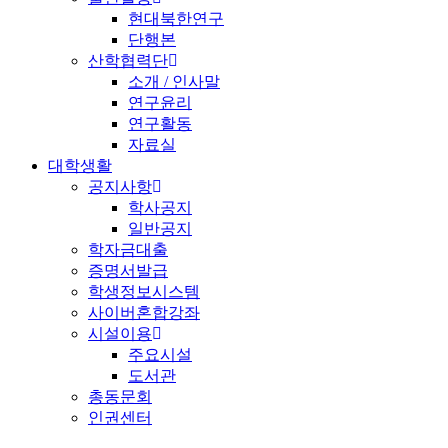
현대북한연구
단행본
산학협력단
소개 / 인사말
연구윤리
연구활동
자료실
대학생활
공지사항
학사공지
일반공지
학자금대출
증명서발급
학생정보시스템
사이버혼합강좌
시설이용
주요시설
도서관
총동문회
인권센터