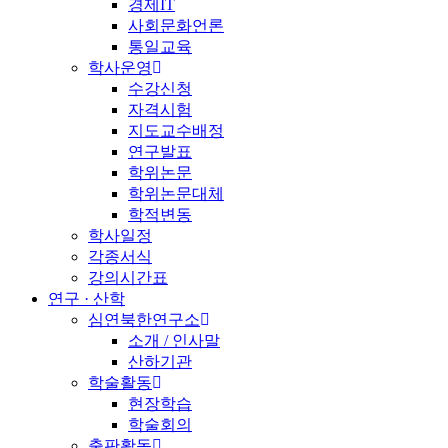
경제IT
사회문화언론
통일교육
학사운영
수강신청
자격시험
지도교수배정
연구발표
학위논문
학위논문대체
학적변동
학사일정
각종서식
강의시간표
연구 · 산학
심연북한연구소
소개 / 인사말
산하기관
학술활동
현장학습
학술회의
출판활동