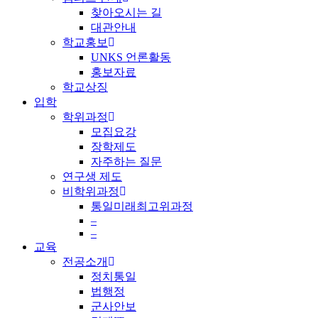
찾아오시는 길
대관안내
학교홍보
UNKS 언론활동
홍보자료
학교상징
입학
학위과정
모집요강
장학제도
자주하는 질문
연구생 제도
비학위과정
통일미래최고위과정
–
–
교육
전공소개
정치통일
법행정
군사안보