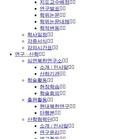
지도교수배정
연구발표
학위논문
학위논문대체
학적변동
학사일정
각종서식
강의시간표
연구 · 산학
심연북한연구소
소개 / 인사말
산하기관
학술활동
현장학습
학술회의
출판활동
현대북한연구
단행본
산학협력단
소개 / 인사말
연구윤리
연구활동