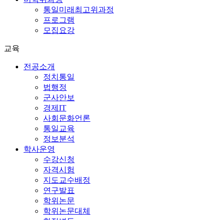
통일미래최고위과정
프로그램
모집요강
교육
전공소개
정치통일
법행정
군사안보
경제IT
사회문화언론
통일교육
정보분석
학사운영
수강신청
자격시험
지도교수배정
연구발표
학위논문
학위논문대체