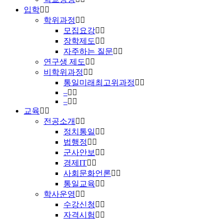
입학
학위과정
모집요강
장학제도
자주하는 질문
연구생 제도
비학위과정
통일미래최고위과정
–
–
교육
전공소개
정치통일
법행정
군사안보
경제IT
사회문화언론
통일교육
학사운영
수강신청
자격시험