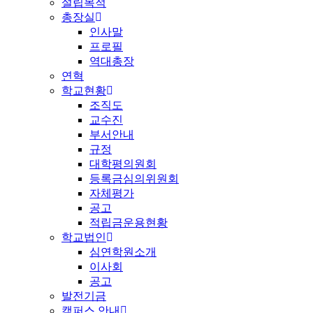
설립목적
총장실
인사말
프로필
역대총장
연혁
학교현황
조직도
교수진
부서안내
규정
대학평의원회
등록금심의위원회
자체평가
공고
적립금운용현황
학교법인
심연학원소개
이사회
공고
발전기금
캠퍼스 안내