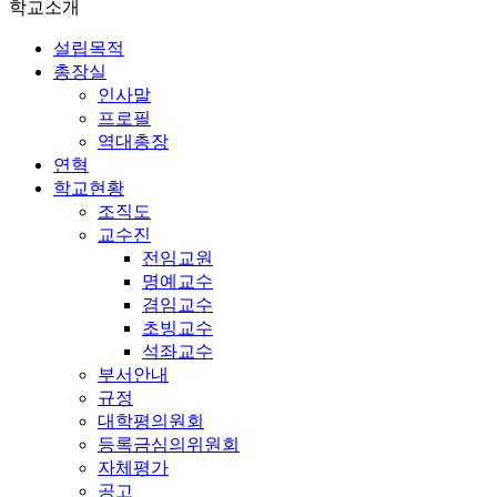
학교소개
설립목적
총장실
인사말
프로필
역대총장
연혁
학교현황
조직도
교수진
전임교원
명예교수
겸임교수
초빙교수
석좌교수
부서안내
규정
대학평의원회
등록금심의위원회
자체평가
공고