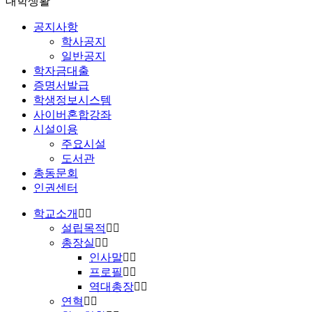
대학생활
공지사항
학사공지
일반공지
학자금대출
증명서발급
학생정보시스템
사이버혼합강좌
시설이용
주요시설
도서관
총동문회
인권센터
학교소개
설립목적
총장실
인사말
프로필
역대총장
연혁