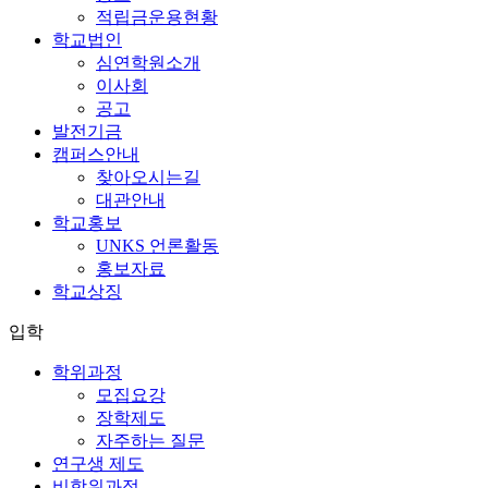
적립금운용현황
학교법인
심연학원소개
이사회
공고
발전기금
캠퍼스안내
찾아오시는길
대관안내
학교홍보
UNKS 언론활동
홍보자료
학교상징
입학
학위과정
모집요강
장학제도
자주하는 질문
연구생 제도
비학위과정