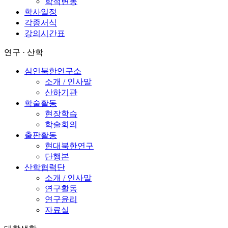
학적변동
학사일정
각종서식
강의시간표
연구 · 산학
심연북한연구소
소개 / 인사말
산하기관
학술활동
현장학습
학술회의
출판활동
현대북한연구
단행본
산학협력단
소개 / 인사말
연구활동
연구윤리
자료실