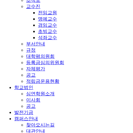
조직도
교수진
전임교원
명예교수
겸임교수
초빙교수
석좌교수
부서안내
규정
대학평의원회
등록금심의위원회
자체평가
공고
적립금운용현황
학교법인
심연학원소개
이사회
공고
발전기금
캠퍼스안내
찾아오시는길
대관안내