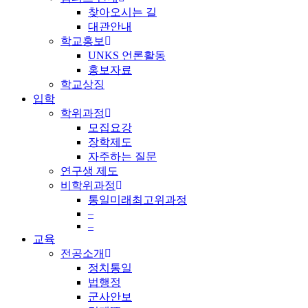
찾아오시는 길
대관안내
학교홍보
UNKS 언론활동
홍보자료
학교상징
입학
학위과정
모집요강
장학제도
자주하는 질문
연구생 제도
비학위과정
통일미래최고위과정
–
–
교육
전공소개
정치통일
법행정
군사안보