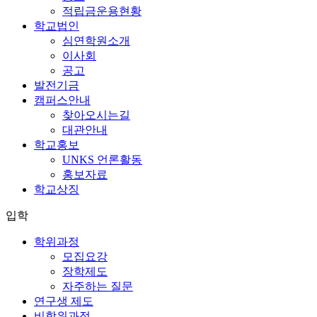
적립금운용현황
학교법인
심연학원소개
이사회
공고
발전기금
캠퍼스안내
찾아오시는길
대관안내
학교홍보
UNKS 언론활동
홍보자료
학교상징
입학
학위과정
모집요강
장학제도
자주하는 질문
연구생 제도
비학위과정