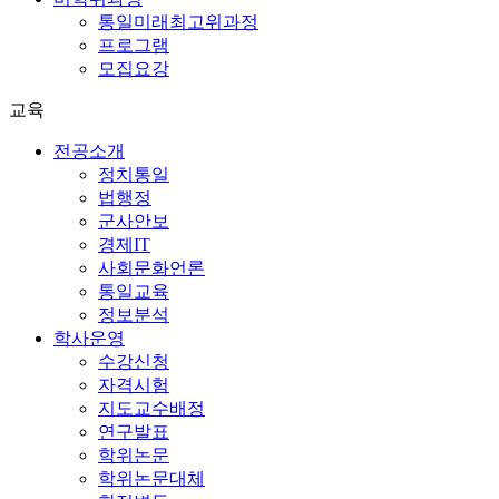
통일미래최고위과정
프로그램
모집요강
교육
전공소개
정치통일
법행정
군사안보
경제IT
사회문화언론
통일교육
정보분석
학사운영
수강신청
자격시험
지도교수배정
연구발표
학위논문
학위논문대체