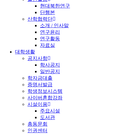
현대북한연구
단행본
산학협력단
소개 / 인사말
연구윤리
연구활동
자료실
대학생활
공지사항
학사공지
일반공지
학자금대출
증명서발급
학생정보시스템
사이버혼합강좌
시설이용
주요시설
도서관
총동문회
인권센터