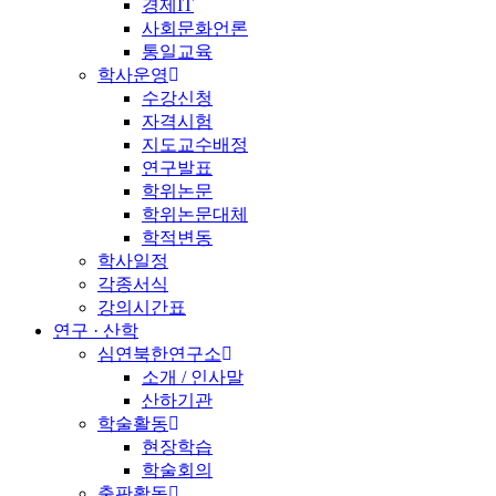
경제IT
사회문화언론
통일교육
학사운영
수강신청
자격시험
지도교수배정
연구발표
학위논문
학위논문대체
학적변동
학사일정
각종서식
강의시간표
연구 · 산학
심연북한연구소
소개 / 인사말
산하기관
학술활동
현장학습
학술회의
출판활동