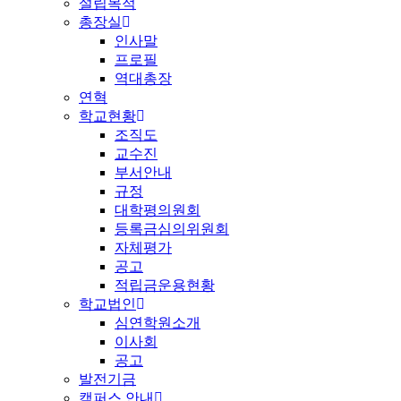
설립목적
총장실
인사말
프로필
역대총장
연혁
학교현황
조직도
교수진
부서안내
규정
대학평의원회
등록금심의위원회
자체평가
공고
적립금운용현황
학교법인
심연학원소개
이사회
공고
발전기금
캠퍼스 안내