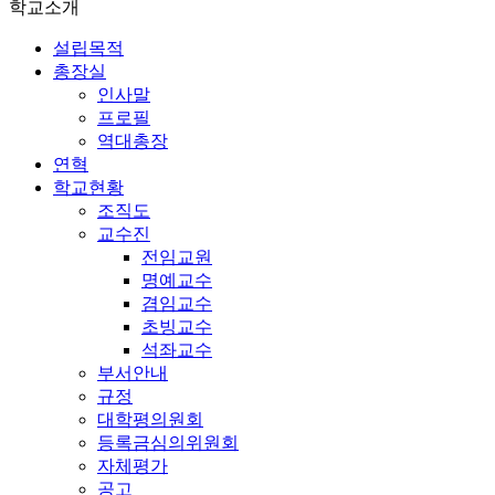
학교소개
설립목적
총장실
인사말
프로필
역대총장
연혁
학교현황
조직도
교수진
전임교원
명예교수
겸임교수
초빙교수
석좌교수
부서안내
규정
대학평의원회
등록금심의위원회
자체평가
공고