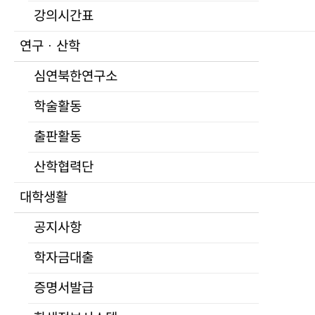
학교홍보
강의시간표
UNKS 언론활동
설립목적
연구 · 산학
홍보자료
총장실
심연북한연구소
학교상징
인사말
입학
프로필
학술활동
학위과정
역대총장
출판활동
모집요강
연혁
장학제도
학교현황
산학협력단
자주하는 질문
조직도
대학생활
연구생 제도
교수진
비학위과정
공지사항
전임교원
통일미래최고위과정
명예교수
학자금대출
프로그램
겸임교수
모집요강
증명서발급
초빙교수
교육
석좌교수