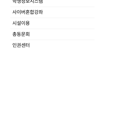
학생정보시스템
연구
전공소개
부서안내
교소개
입학
교육
·
대학
사이버혼합강좌
정치통일
규정
산학
법행정
대학평의원회
시설이용
군사안보
등록금심의위원회
총동문회
경제IT
자체평가
사회문화언론
공고
인권센터
통일교육
적립금운용현황
정보분석
학교법인
학사운영
심연학원소개
수강신청
이사회
자격시험
공고
지도교수배정
발전기금
연구발표
캠퍼스안내
학위논문
찾아오시는길
학위논문대체
대관안내