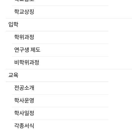
부서안내
학교상징
규정
대학평의원회
입학
등록금심의위원회
University of North Korean Studies
학위과정
자체평가
학교현황
공고
연구생 제도
적립금운용현황
비학위과정
학교법인
교육
심연학원소개
이사회
전공소개
공고
학사운영
발전기금
Home
>
학교소개
>
학교현황
>
규정
캠퍼스안내
학사일정
찾아오시는길
각종서식
대관안내