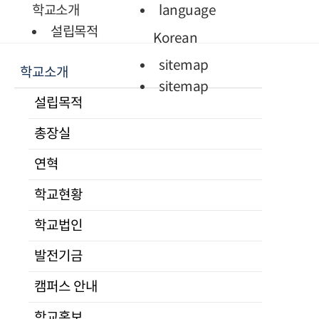
Quick Menu
학교소개
language
학생정보
설립목적
Korean
시스템
총장실
sitemap
학교소개
증명서발급
인사말
sitemap
통일미래 최고위과정
프로필
설립목적
현대북한연구
역대총장
총장실
JAMS
연혁
KCI논문
학교현황
연혁
유사도검사
조직도
학교현황
KCI논문
교수진
유사도검사
전임교원
학교법인
명예교수
발전기금
겸임교수
캠퍼스 안내
초빙교수
석좌교수
학교홍보