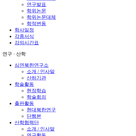
연구발표
학위논문
학위논문대체
학적변동
학사일정
각종서식
강의시간표
연구 · 산학
심연북한연구소
소개 / 인사말
산하기관
학술활동
현장학습
학술회의
출판활동
현대북한연구
단행본
산학협력단
소개 / 인사말
연구활동