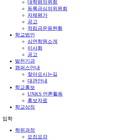
대학평의원회
등록금심의위원회
자체평가
공고
적립금운용현황
학교법인
심연학원소개
이사회
공고
발전기금
캠퍼스안내
찾아오시는길
대관안내
학교홍보
UNKS 언론활동
홍보자료
학교상징
입학
학위과정
모집요강