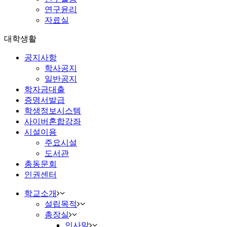
연구윤리
자료실
대학생활
공지사항
학사공지
일반공지
학자금대출
증명서발급
학생정보시스템
사이버혼합강좌
시설이용
주요시설
도서관
총동문회
인권센터
학교소개
설립목적
총장실
인사말