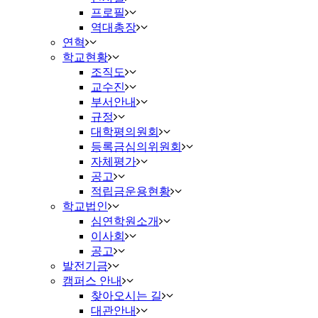
프로필
역대총장
연혁
학교현황
조직도
교수진
부서안내
규정
대학평의원회
등록금심의위원회
자체평가
공고
적립금운용현황
학교법인
심연학원소개
이사회
공고
발전기금
캠퍼스 안내
찾아오시는 길
대관안내