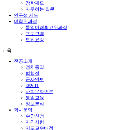
장학제도
자주하는 질문
연구생 제도
비학위과정
통일미래최고위과정
프로그램
모집요강
교육
전공소개
정치통일
법행정
군사안보
경제IT
사회문화언론
통일교육
정보분석
학사운영
수강신청
자격시험
지도교수배정