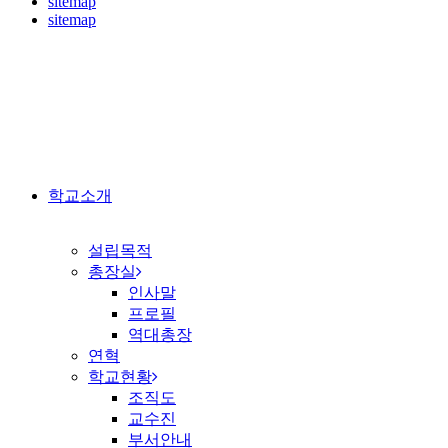
sitemap
sitemap
학교소개
설립목적
총장실
인사말
프로필
역대총장
연혁
학교현황
조직도
교수진
부서안내