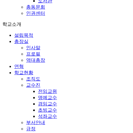
도서관
총동문회
인권센터
학교소개
설립목적
총장실
인사말
프로필
역대총장
연혁
학교현황
조직도
교수진
전임교원
명예교수
겸임교수
초빙교수
석좌교수
부서안내
규정