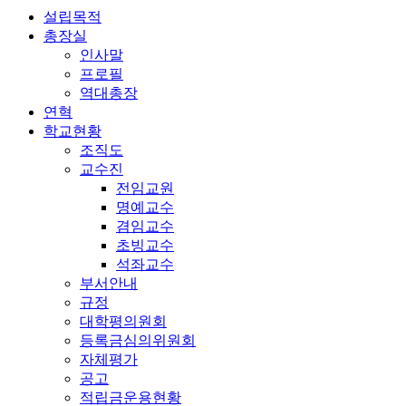
설립목적
총장실
인사말
프로필
역대총장
연혁
학교현황
조직도
교수진
전임교원
명예교수
겸임교수
초빙교수
석좌교수
부서안내
규정
대학평의원회
등록금심의위원회
자체평가
공고
적립금운용현황