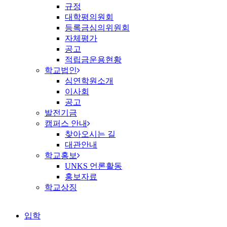
규정
대학평의원회
등록금심의위원회
자체평가
공고
적립금운용현황
학교법인
심연학원소개
이사회
공고
발전기금
캠퍼스 안내
찾아오시는 길
대관안내
학교홍보
UNKS 언론활동
홍보자료
학교상징
입학