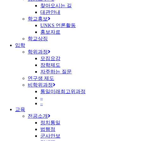
찾아오시는 길
대관안내
학교홍보
UNKS 언론활동
홍보자료
학교상징
입학
학위과정
모집요강
장학제도
자주하는 질문
연구생 제도
비학위과정
통일미래최고위과정
–
–
교육
전공소개
정치통일
법행정
군사안보