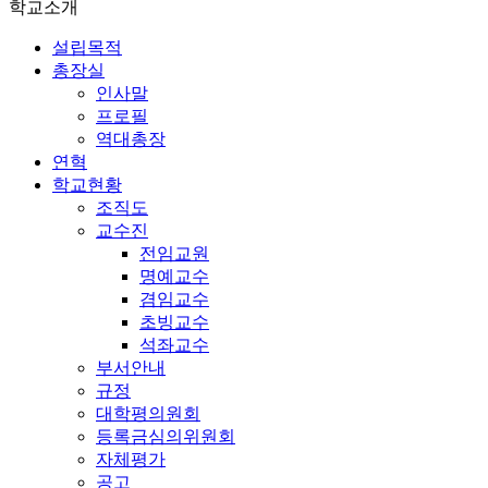
학교소개
설립목적
총장실
인사말
프로필
역대총장
연혁
학교현황
조직도
교수진
전임교원
명예교수
겸임교수
초빙교수
석좌교수
부서안내
규정
대학평의원회
등록금심의위원회
자체평가
공고