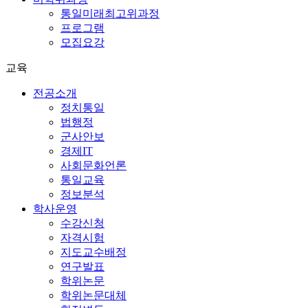
통일미래최고위과정
프로그램
모집요강
교육
전공소개
정치통일
법행정
군사안보
경제IT
사회문화언론
통일교육
정보분석
학사운영
수강신청
자격시험
지도교수배정
연구발표
학위논문
학위논문대체