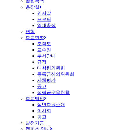
설립목적
총장실
인사말
프로필
역대총장
연혁
학교현황
조직도
교수진
부서안내
규정
대학평의원회
등록금심의위원회
자체평가
공고
적립금운용현황
학교법인
심연학원소개
이사회
공고
발전기금
캠퍼스 안내