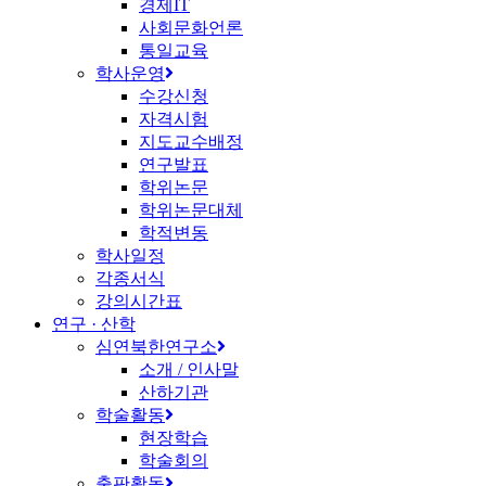
경제IT
사회문화언론
통일교육
학사운영
수강신청
자격시험
지도교수배정
연구발표
학위논문
학위논문대체
학적변동
학사일정
각종서식
강의시간표
연구 · 산학
심연북한연구소
소개 / 인사말
산하기관
학술활동
현장학습
학술회의
출판활동