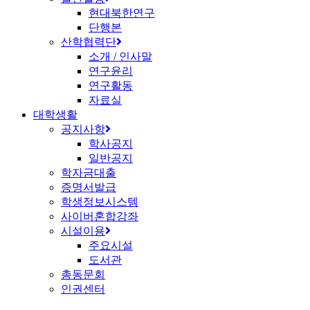
현대북한연구
단행본
산학협력단
소개 / 인사말
연구윤리
연구활동
자료실
대학생활
공지사항
학사공지
일반공지
학자금대출
증명서발급
학생정보시스템
사이버혼합강좌
시설이용
주요시설
도서관
총동문회
인권센터