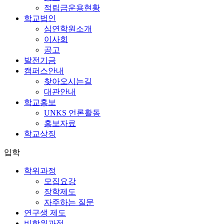
적립금운용현황
학교법인
심연학원소개
이사회
공고
발전기금
캠퍼스안내
찾아오시는길
대관안내
학교홍보
UNKS 언론활동
홍보자료
학교상징
입학
학위과정
모집요강
장학제도
자주하는 질문
연구생 제도
비학위과정