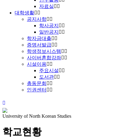
자료실
대학생활
공지사항
학사공지
일반공지
학자금대출
증명서발급
학생정보시스템
사이버혼합강좌
시설이용
주요시설
도서관
총동문회
인권센터
University of North Korean Studies
학교현황