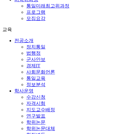
통일미래최고위과정
프로그램
모집요강
교육
전공소개
정치통일
법행정
군사안보
경제IT
사회문화언론
통일교육
정보분석
학사운영
수강신청
자격시험
지도교수배정
연구발표
학위논문
학위논문대체