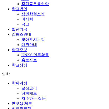
적립금운용현황
학교법인
심연학원소개
이사회
공고
발전기금
캠퍼스안내
찾아오시는길
대관안내
학교홍보
UNKS 언론활동
홍보자료
학교상징
입학
학위과정
모집요강
장학제도
자주하는 질문
연구생 제도
비학위과정