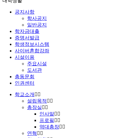
대학생활
공지사항
학사공지
일반공지
학자금대출
증명서발급
학생정보시스템
사이버혼합강좌
시설이용
주요시설
도서관
총동문회
인권센터
학교소개
설립목적
총장실
인사말
프로필
역대총장
연혁