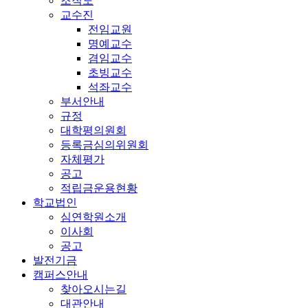
조직도
교수진
전임교원
명예교수
겸임교수
초빙교수
석좌교수
부서안내
규정
대학평의원회
등록금심의위원회
자체평가
공고
적립금운용현황
학교법인
심연학원소개
이사회
공고
발전기금
캠퍼스안내
찾아오시는길
대관안내