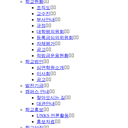
학교현황
조직도
교수진
부서안내
규정
대학평의원회
등록금심의위원회
자체평가
공고
적립금운용현황
학교법인
심연학원소개
이사회
공고
발전기금
캠퍼스 안내
찾아오시는 길
대관안내
학교홍보
UNKS 언론활동
홍보자료
학교상징