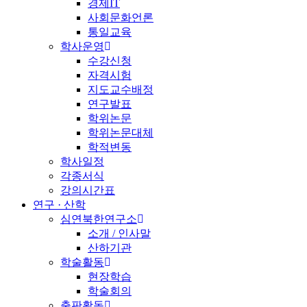
경제IT
사회문화언론
통일교육
학사운영
수강신청
자격시험
지도교수배정
연구발표
학위논문
학위논문대체
학적변동
학사일정
각종서식
강의시간표
연구 · 산학
심연북한연구소
소개 / 인사말
산하기관
학술활동
현장학습
학술회의
출판활동