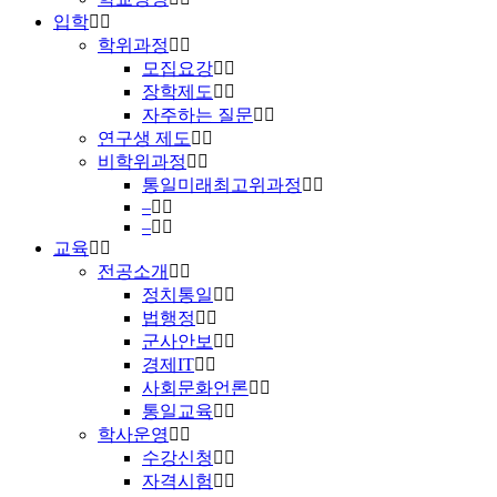
입학
학위과정
모집요강
장학제도
자주하는 질문
연구생 제도
비학위과정
통일미래최고위과정
–
–
교육
전공소개
정치통일
법행정
군사안보
경제IT
사회문화언론
통일교육
학사운영
수강신청
자격시험