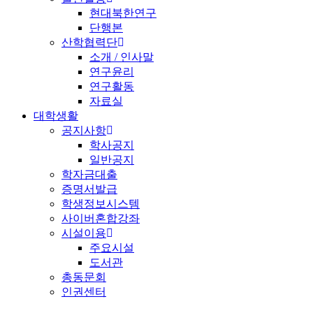
현대북한연구
단행본
산학협력단
소개 / 인사말
연구윤리
연구활동
자료실
대학생활
공지사항
학사공지
일반공지
학자금대출
증명서발급
학생정보시스템
사이버혼합강좌
시설이용
주요시설
도서관
총동문회
인권센터