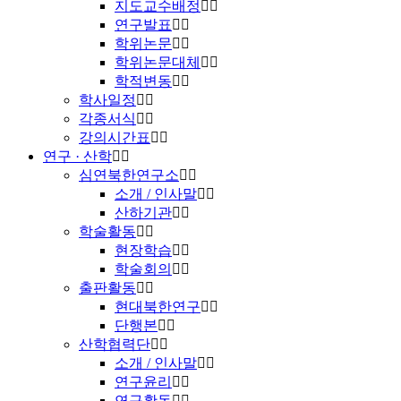
지도교수배정
연구발표
학위논문
학위논문대체
학적변동
학사일정
각종서식
강의시간표
연구 · 산학
심연북한연구소
소개 / 인사말
산하기관
학술활동
현장학습
학술회의
출판활동
현대북한연구
단행본
산학협력단
소개 / 인사말
연구윤리
연구활동