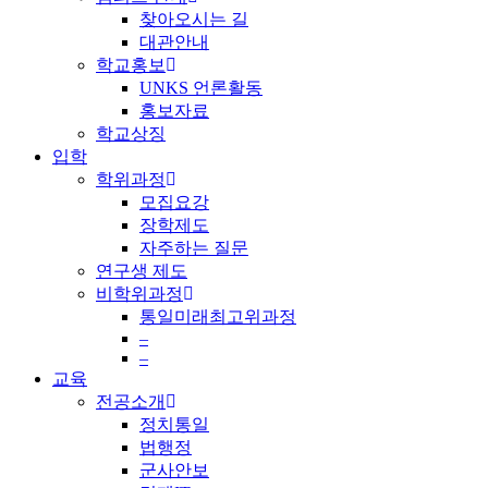
찾아오시는 길
대관안내
학교홍보
UNKS 언론활동
홍보자료
학교상징
입학
학위과정
모집요강
장학제도
자주하는 질문
연구생 제도
비학위과정
통일미래최고위과정
–
–
교육
전공소개
정치통일
법행정
군사안보