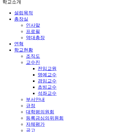
학교소개
설립목적
총장실
인사말
프로필
역대총장
연혁
학교현황
조직도
교수진
전임교원
명예교수
겸임교수
초빙교수
석좌교수
부서안내
규정
대학평의원회
등록금심의위원회
자체평가
공고