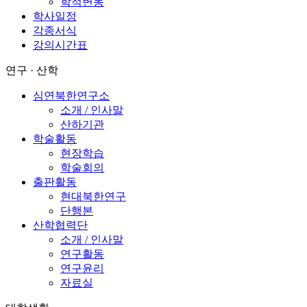
학적변동
학사일정
각종서식
강의시간표
연구 · 산학
심연북한연구소
소개 / 인사말
산하기관
학술활동
현장학습
학술회의
출판활동
현대북한연구
단행본
산학협력단
소개 / 인사말
연구활동
연구윤리
자료실