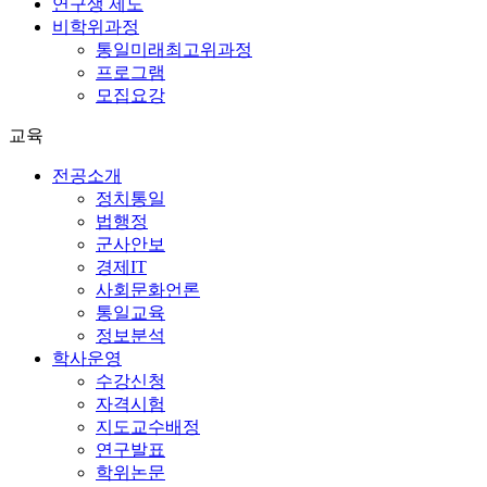
연구생 제도
비학위과정
통일미래최고위과정
프로그램
모집요강
교육
전공소개
정치통일
법행정
군사안보
경제IT
사회문화언론
통일교육
정보분석
학사운영
수강신청
자격시험
지도교수배정
연구발표
학위논문