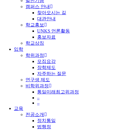
발전기금
캠퍼스 안내
찾아오시는 길
대관안내
학교홍보
UNKS 언론활동
홍보자료
학교상징
입학
학위과정
모집요강
장학제도
자주하는 질문
연구생 제도
비학위과정
통일미래최고위과정
–
–
교육
전공소개
정치통일
법행정