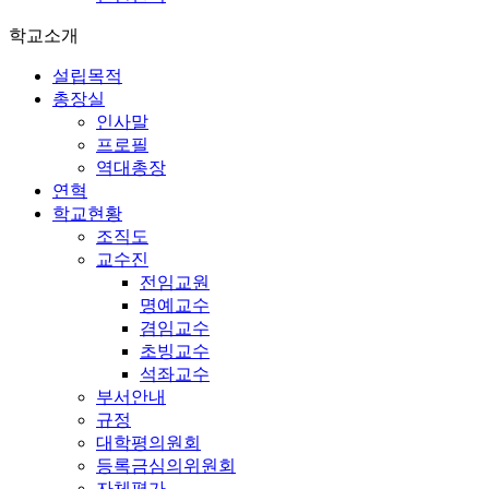
학교소개
설립목적
총장실
인사말
프로필
역대총장
연혁
학교현황
조직도
교수진
전임교원
명예교수
겸임교수
초빙교수
석좌교수
부서안내
규정
대학평의원회
등록금심의위원회
자체평가