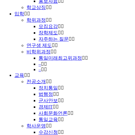
홍보자료
학교상징
입학
학위과정
모집요강
장학제도
자주하는 질문
연구생 제도
비학위과정
통일미래최고위과정
–
–
교육
전공소개
정치통일
법행정
군사안보
경제IT
사회문화언론
통일교육
학사운영
수강신청