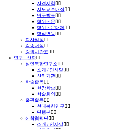
자격시험
지도교수배정
연구발표
학위논문
학위논문대체
학적변동
학사일정
각종서식
강의시간표
연구 · 산학
심연북한연구소
소개 / 인사말
산하기관
학술활동
현장학습
학술회의
출판활동
현대북한연구
단행본
산학협력단
소개 / 인사말