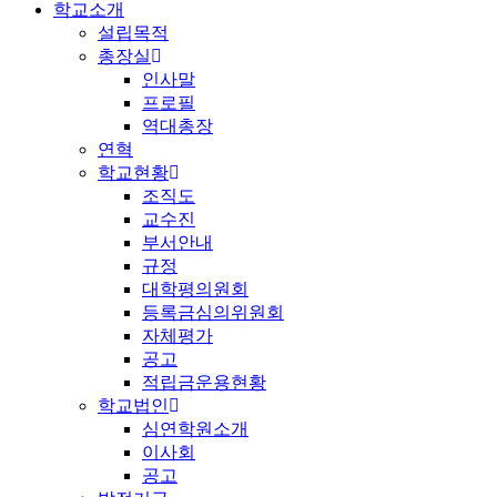
학교소개
설립목적
총장실
인사말
프로필
역대총장
연혁
학교현황
조직도
교수진
부서안내
규정
대학평의원회
등록금심의위원회
자체평가
공고
적립금운용현황
학교법인
심연학원소개
이사회
공고