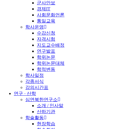
군사안보
경제IT
사회문화언론
통일교육
학사운영
수강신청
자격시험
지도교수배정
연구발표
학위논문
학위논문대체
학적변동
학사일정
각종서식
강의시간표
연구 · 산학
심연북한연구소
소개 / 인사말
산하기관
학술활동
현장학습