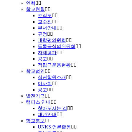
연혁
학교현황
조직도
교수진
부서안내
규정
대학평의원회
등록금심의위원회
자체평가
공고
적립금운용현황
학교법인
심연학원소개
이사회
공고
발전기금
캠퍼스 안내
찾아오시는 길
대관안내
학교홍보
UNKS 언론활동