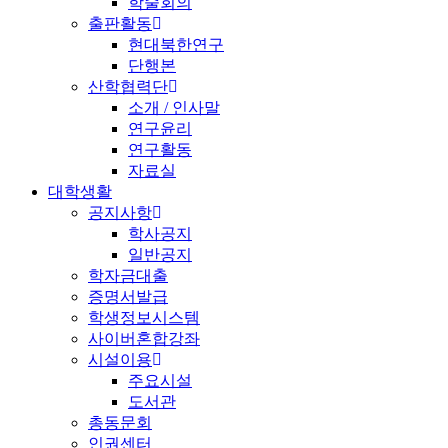
학술회의
출판활동
현대북한연구
단행본
산학협력단
소개 / 인사말
연구윤리
연구활동
자료실
대학생활
공지사항
학사공지
일반공지
학자금대출
증명서발급
학생정보시스템
사이버혼합강좌
시설이용
주요시설
도서관
총동문회
인권센터