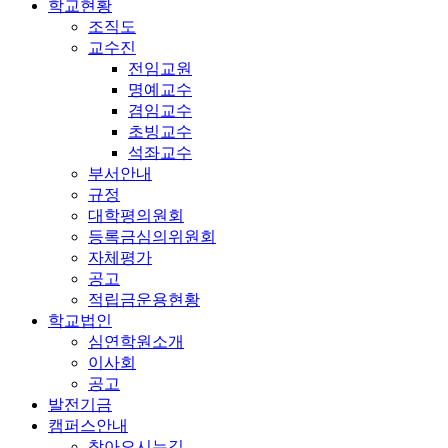
학교현황
조직도
교수진
전임교원
명예교수
겸임교수
초빙교수
석좌교수
부서안내
규정
대학평의원회
등록금심의위원회
자체평가
공고
적립금운용현황
학교법인
심연학원소개
이사회
공고
발전기금
캠퍼스안내
찾아오시는길