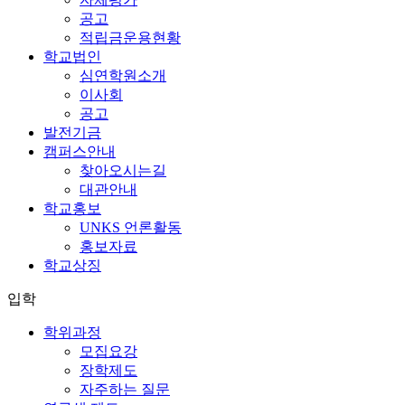
공고
적립금운용현황
학교법인
심연학원소개
이사회
공고
발전기금
캠퍼스안내
찾아오시는길
대관안내
학교홍보
UNKS 언론활동
홍보자료
학교상징
입학
학위과정
모집요강
장학제도
자주하는 질문