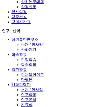
학위논문대체
학적변동
학사일정
각종서식
강의시간표
연구 · 산학
심연북한연구소
소개 / 인사말
산하기관
학술활동
현장학습
학술회의
출판활동
현대북한연구
단행본
산학협력단
소개 / 인사말
연구활동
연구윤리
자료실