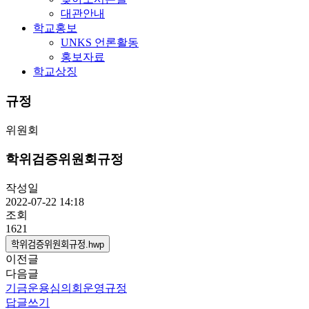
대관안내
학교홍보
UNKS 언론활동
홍보자료
학교상징
규정
위원회
학위검증위원회규정
작성일
2022-07-22 14:18
조회
1621
학위검증위원회규정.hwp
이전글
다음글
기금운용심의회운영규정
답글쓰기