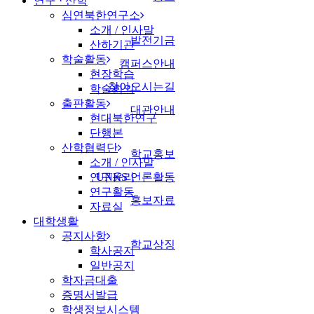
연구 · 산학
심연북한연구소
소개 / 인사말
발전기금
산하기관
학술활동
캠퍼스안내
현장학습
찾아오시는길
학술회의
출판활동
대관안내
현대북한연구
단행본
산학협력단
학교홍보
소개 / 인사말
연구윤리
UNKS 언론활동
연구활동
홍보자료
자료실
대학생활
공지사항
학교상징
학사공지
일반공지
학자금대출
증명서발급
학생정보시스템