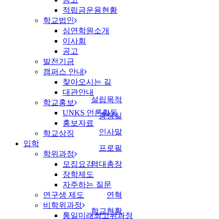
적립금운용현황
학교법인
심연학원소개
이사회
공고
발전기금
캠퍼스 안내
찾아오시는 길
대관안내
설립목적
학교홍보
UNKS 언론활동
총장실
홍보자료
인사말
학교상징
입학
프로필
학위과정
모집요강
역대총장
장학제도
자주하는 질문
연구생 제도
연혁
비학위과정
학교현황
통일미래최고위과정