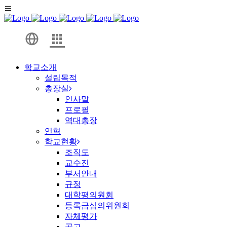
학교소개
설립목적
총장실
인사말
프로필
역대총장
연혁
학교현황
조직도
교수진
부서안내
규정
대학평의원회
등록금심의위원회
자체평가
공고