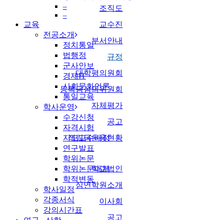
–
조직도
–
교육
교수진
전공소개
부서안내
정치통일
법행정
규정
군사안보
대학평의원회
경제IT
사회문화언론
등록금심의위원회
통일교육
자체평가
학사운영
수강신청
공고
자격시험
지도교수배정
적립금운용현황
연구발표
학위논문
학위논문대체
학교법인
학적변동
심연학원소개
학사일정
각종서식
이사회
강의시간표
공고