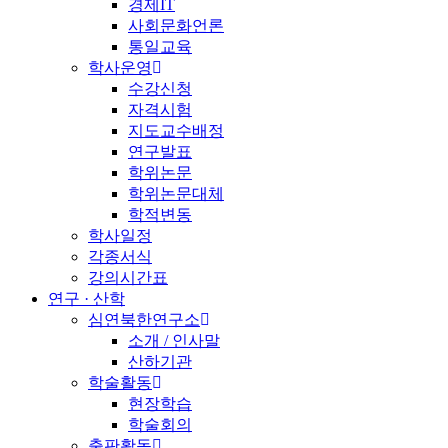
경제IT
사회문화언론
통일교육
학사운영
수강신청
자격시험
지도교수배정
연구발표
학위논문
학위논문대체
학적변동
학사일정
각종서식
강의시간표
연구 · 산학
심연북한연구소
소개 / 인사말
산하기관
학술활동
현장학습
학술회의
출판활동