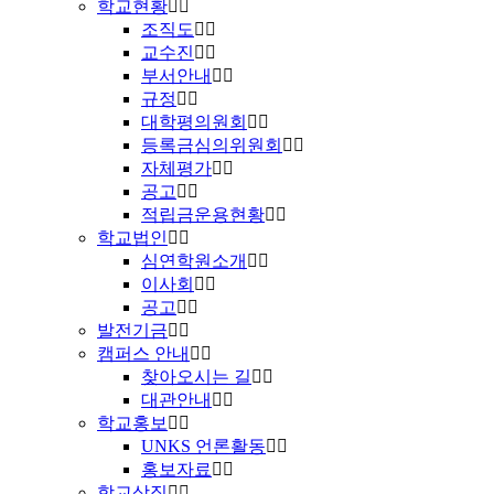
학교현황
조직도
교수진
부서안내
규정
대학평의원회
등록금심의위원회
자체평가
공고
적립금운용현황
학교법인
심연학원소개
이사회
공고
발전기금
캠퍼스 안내
찾아오시는 길
대관안내
학교홍보
UNKS 언론활동
홍보자료
학교상징