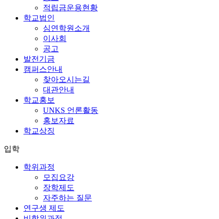
적립금운용현황
학교법인
심연학원소개
이사회
공고
발전기금
캠퍼스안내
찾아오시는길
대관안내
학교홍보
UNKS 언론활동
홍보자료
학교상징
입학
학위과정
모집요강
장학제도
자주하는 질문
연구생 제도
비학위과정