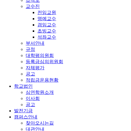
조직도
교수진
전임교원
명예교수
겸임교수
초빙교수
석좌교수
부서안내
규정
대학평의원회
등록금심의위원회
자체평가
공고
적립금운용현황
학교법인
심연학원소개
이사회
공고
발전기금
캠퍼스안내
찾아오시는길
대관안내