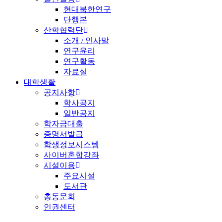
현대북한연구
단행본
산학협력단
소개 / 인사말
연구윤리
연구활동
자료실
대학생활
공지사항
학사공지
일반공지
학자금대출
증명서발급
학생정보시스템
사이버혼합강좌
시설이용
주요시설
도서관
총동문회
인권센터