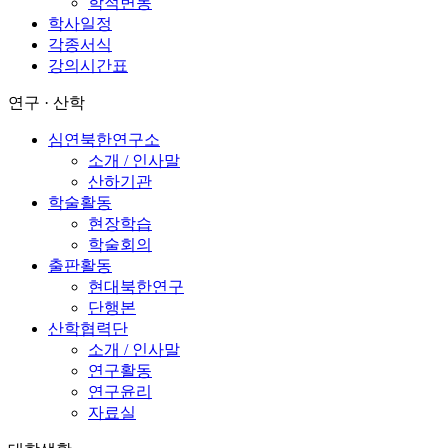
학적변동
학사일정
각종서식
강의시간표
연구 · 산학
심연북한연구소
소개 / 인사말
산하기관
학술활동
현장학습
학술회의
출판활동
현대북한연구
단행본
산학협력단
소개 / 인사말
연구활동
연구윤리
자료실