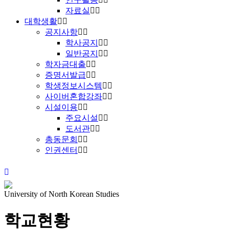
자료실
대학생활
공지사항
학사공지
일반공지
학자금대출
증명서발급
학생정보시스템
사이버혼합강좌
시설이용
주요시설
도서관
총동문회
인권센터
University of North Korean Studies
학교현황