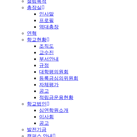
설립목적
총장실
인사말
프로필
역대총장
연혁
학교현황
조직도
교수진
부서안내
규정
대학평의원회
등록금심의위원회
자체평가
공고
적립금운용현황
학교법인
심연학원소개
이사회
공고
발전기금
캠퍼스 안내