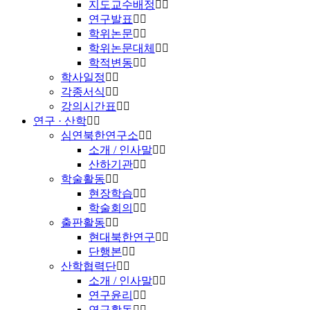
지도교수배정
연구발표
학위논문
학위논문대체
학적변동
학사일정
각종서식
강의시간표
연구 · 산학
심연북한연구소
소개 / 인사말
산하기관
학술활동
현장학습
학술회의
출판활동
현대북한연구
단행본
산학협력단
소개 / 인사말
연구윤리
연구활동