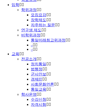
입학
학위과정
모집요강
장학제도
자주하는 질문
연구생 제도
비학위과정
통일미래최고위과정
–
–
교육
전공소개
정치통일
법행정
군사안보
경제IT
사회문화언론
통일교육
학사운영
수강신청
자격시험