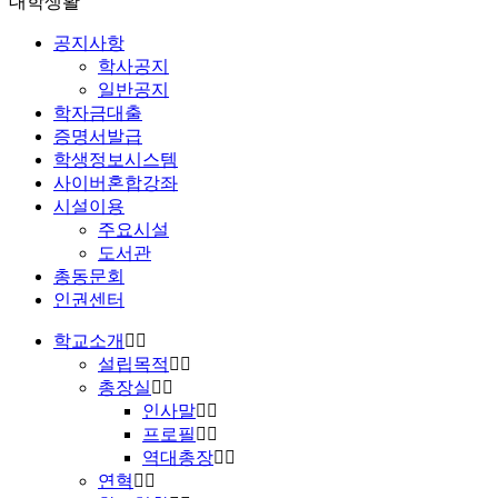
대학생활
공지사항
학사공지
일반공지
학자금대출
증명서발급
학생정보시스템
사이버혼합강좌
시설이용
주요시설
도서관
총동문회
인권센터
학교소개
설립목적
총장실
인사말
프로필
역대총장
연혁