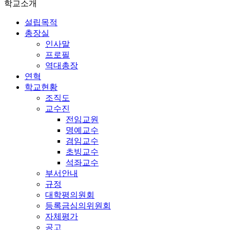
학교소개
설립목적
총장실
인사말
프로필
역대총장
연혁
학교현황
조직도
교수진
전임교원
명예교수
겸임교수
초빙교수
석좌교수
부서안내
규정
대학평의원회
등록금심의위원회
자체평가
공고