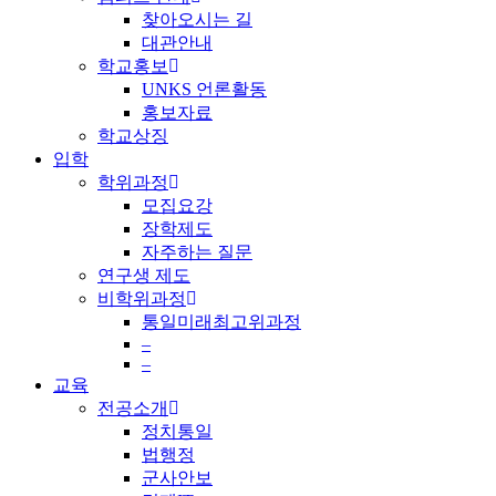
찾아오시는 길
대관안내
학교홍보
UNKS 언론활동
홍보자료
학교상징
입학
학위과정
모집요강
장학제도
자주하는 질문
연구생 제도
비학위과정
통일미래최고위과정
–
–
교육
전공소개
정치통일
법행정
군사안보