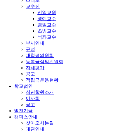
조직도
교수진
전임교원
명예교수
겸임교수
초빙교수
석좌교수
부서안내
규정
대학평의원회
등록금심의위원회
자체평가
공고
적립금운용현황
학교법인
심연학원소개
이사회
공고
발전기금
캠퍼스안내
찾아오시는길
대관안내