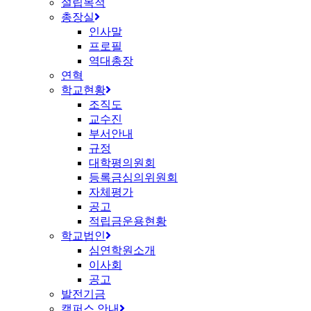
설립목적
총장실
인사말
프로필
역대총장
연혁
학교현황
조직도
교수진
부서안내
규정
대학평의원회
등록금심의위원회
자체평가
공고
적립금운용현황
학교법인
심연학원소개
이사회
공고
발전기금
캠퍼스 안내