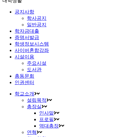
대학생활
공지사항
학사공지
일반공지
학자금대출
증명서발급
학생정보시스템
사이버혼합강좌
시설이용
주요시설
도서관
총동문회
인권센터
학교소개
설립목적
총장실
인사말
프로필
역대총장
연혁