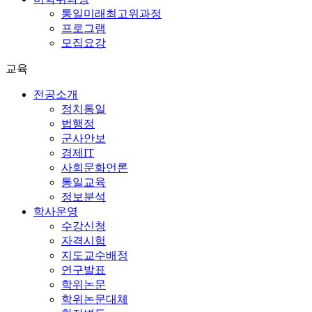
통일미래최고위과정
프로그램
모집요강
교육
전공소개
정치통일
법행정
군사안보
경제IT
사회문화언론
통일교육
정보분석
학사운영
수강신청
자격시험
지도교수배정
연구발표
학위논문
학위논문대체