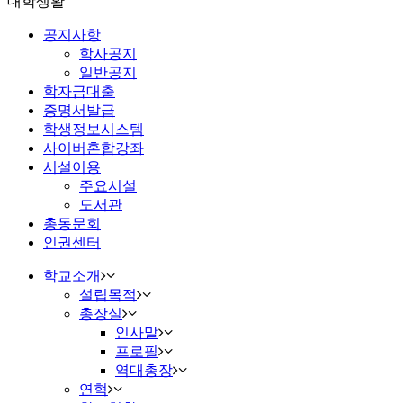
대학생활
공지사항
학사공지
일반공지
학자금대출
증명서발급
학생정보시스템
사이버혼합강좌
시설이용
주요시설
도서관
총동문회
인권센터
학교소개
설립목적
총장실
인사말
프로필
역대총장
연혁