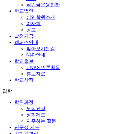
적립금운용현황
학교법인
심연학원소개
이사회
공고
발전기금
캠퍼스안내
찾아오시는길
대관안내
학교홍보
UNKS 언론활동
홍보자료
학교상징
입학
학위과정
모집요강
장학제도
자주하는 질문
연구생 제도
비학위과정