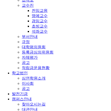
조직도
교수진
전임교원
명예교수
겸임교수
초빙교수
석좌교수
부서안내
규정
대학평의원회
등록금심의위원회
자체평가
공고
적립금운용현황
학교법인
심연학원소개
이사회
공고
발전기금
캠퍼스안내
찾아오시는길
대관안내