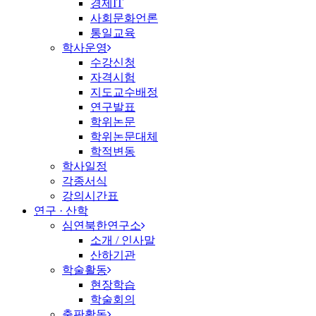
경제IT
사회문화언론
통일교육
학사운영
수강신청
자격시험
지도교수배정
연구발표
학위논문
학위논문대체
학적변동
학사일정
각종서식
강의시간표
연구 · 산학
심연북한연구소
소개 / 인사말
산하기관
학술활동
현장학습
학술회의
출판활동