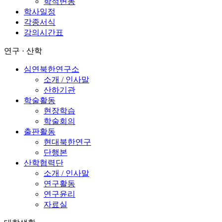
학적변동
학사일정
각종서식
강의시간표
연구 · 산학
심연북한연구소
소개 / 인사말
산하기관
학술활동
현장학습
학술회의
출판활동
현대북한연구
단행본
산학협력단
소개 / 인사말
연구활동
연구윤리
자료실