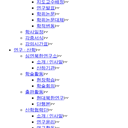
지도교수배정
연구발표
학위논문
학위논문대체
학적변동
학사일정
각종서식
강의시간표
연구 · 산학
심연북한연구소
소개 / 인사말
산하기관
학술활동
현장학습
학술회의
출판활동
현대북한연구
단행본
산학협력단
소개 / 인사말
연구윤리
연구활동