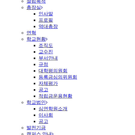
설립목적
총장실
인사말
프로필
역대총장
연혁
학교현황
조직도
교수진
부서안내
규정
대학평의원회
등록금심의위원회
자체평가
공고
적립금운용현황
학교법인
심연학원소개
이사회
공고
발전기금
캠퍼스 안내