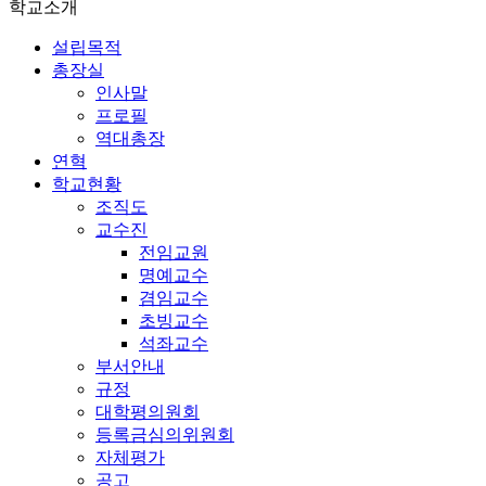
학교소개
설립목적
총장실
인사말
프로필
역대총장
연혁
학교현황
조직도
교수진
전임교원
명예교수
겸임교수
초빙교수
석좌교수
부서안내
규정
대학평의원회
등록금심의위원회
자체평가
공고