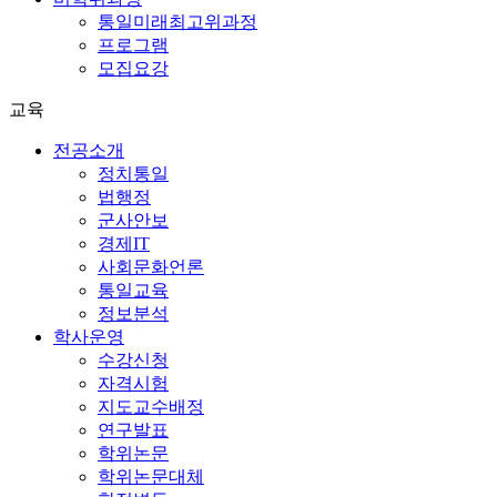
통일미래최고위과정
프로그램
모집요강
교육
전공소개
정치통일
법행정
군사안보
경제IT
사회문화언론
통일교육
정보분석
학사운영
수강신청
자격시험
지도교수배정
연구발표
학위논문
학위논문대체