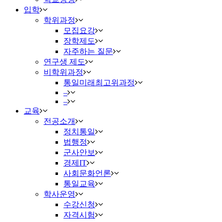
입학
학위과정
모집요강
장학제도
자주하는 질문
연구생 제도
비학위과정
통일미래최고위과정
–
–
교육
전공소개
정치통일
법행정
군사안보
경제IT
사회문화언론
통일교육
학사운영
수강신청
자격시험