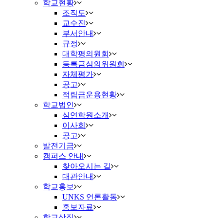
학교현황
조직도
교수진
부서안내
규정
대학평의원회
등록금심의위원회
자체평가
공고
적립금운용현황
학교법인
심연학원소개
이사회
공고
발전기금
캠퍼스 안내
찾아오시는 길
대관안내
학교홍보
UNKS 언론활동
홍보자료
학교상징