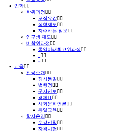
입학
학위과정
모집요강
장학제도
자주하는 질문
연구생 제도
비학위과정
통일미래최고위과정
–
–
교육
전공소개
정치통일
법행정
군사안보
경제IT
사회문화언론
통일교육
학사운영
수강신청
자격시험