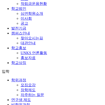
적립금운용현황
학교법인
심연학원소개
이사회
공고
발전기금
캠퍼스안내
찾아오시는길
대관안내
학교홍보
UNKS 언론활동
홍보자료
학교상징
입학
학위과정
모집요강
장학제도
자주하는 질문
연구생 제도
비학위과정