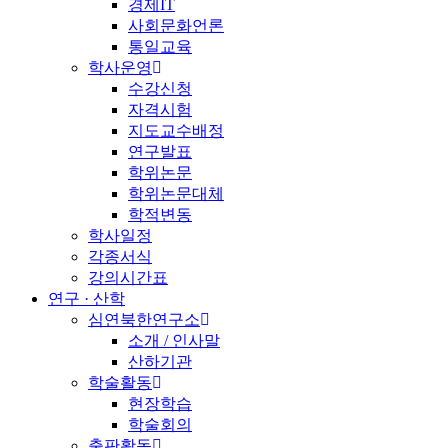
경제IT
사회문화언론
통일교육
학사운영
수강신청
자격시험
지도교수배정
연구발표
학위논문
학위논문대체
학적변동
학사일정
각종서식
강의시간표
연구 · 산학
심연북한연구소
소개 / 인사말
산하기관
학술활동
현장학습
학술회의
출판활동