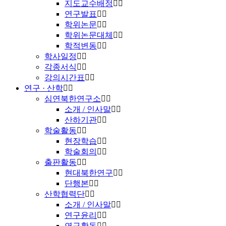
지도교수배정
연구발표
학위논문
학위논문대체
학적변동
학사일정
각종서식
강의시간표
연구 · 산학
심연북한연구소
소개 / 인사말
산하기관
학술활동
현장학습
학술회의
출판활동
현대북한연구
단행본
산학협력단
소개 / 인사말
연구윤리
연구활동