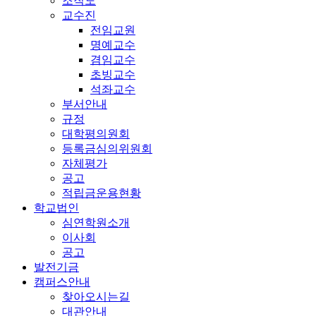
조직도
교수진
전임교원
명예교수
겸임교수
초빙교수
석좌교수
부서안내
규정
대학평의원회
등록금심의위원회
자체평가
공고
적립금운용현황
학교법인
심연학원소개
이사회
공고
발전기금
캠퍼스안내
찾아오시는길
대관안내