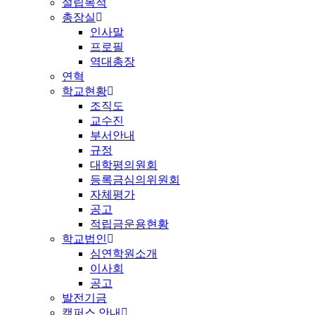
설립목적
총장실
인사말
프로필
역대총장
연혁
학교현황
조직도
교수진
부서안내
규정
대학평의원회
등록금심의위원회
자체평가
공고
적립금운용현황
학교법인
심연학원소개
이사회
공고
발전기금
캠퍼스 안내