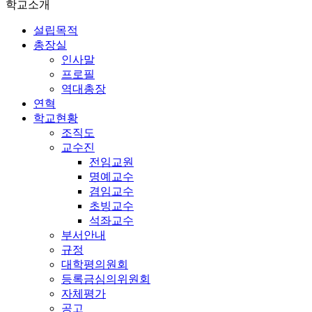
학교소개
설립목적
총장실
인사말
프로필
역대총장
연혁
학교현황
조직도
교수진
전임교원
명예교수
겸임교수
초빙교수
석좌교수
부서안내
규정
대학평의원회
등록금심의위원회
자체평가
공고