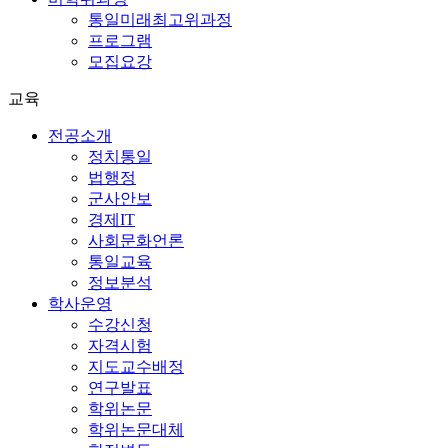
통일미래최고위과정
프로그램
모집요강
교육
전공소개
정치통일
법행정
군사안보
경제IT
사회문화언론
통일교육
정보분석
학사운영
수강신청
자격시험
지도교수배정
연구발표
학위논문
학위논문대체