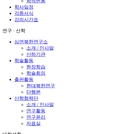
학적변동
학사일정
각종서식
강의시간표
연구 · 산학
심연북한연구소
소개 / 인사말
산하기관
학술활동
현장학습
학술회의
출판활동
현대북한연구
단행본
산학협력단
소개 / 인사말
연구활동
연구윤리
자료실