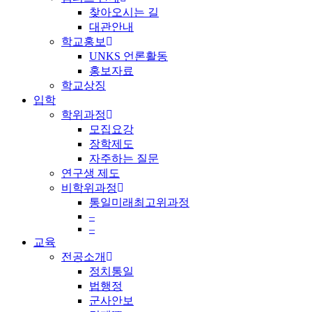
찾아오시는 길
대관안내
학교홍보
UNKS 언론활동
홍보자료
학교상징
입학
학위과정
모집요강
장학제도
자주하는 질문
연구생 제도
비학위과정
통일미래최고위과정
–
–
교육
전공소개
정치통일
법행정
군사안보