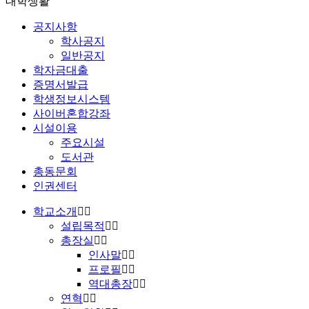
대학생활
공지사항
학사공지
일반공지
학자금대출
증명서발급
학생정보시스템
사이버혼합강좌
시설이용
주요시설
도서관
총동문회
인권센터
학교소개
설립목적
총장실
인사말
프로필
역대총장
연혁