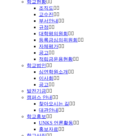
학교현황
조직도
교수진
부서안내
규정
대학평의원회
등록금심의위원회
자체평가
공고
적립금운용현황
학교법인
심연학원소개
이사회
공고
발전기금
캠퍼스 안내
찾아오시는 길
대관안내
학교홍보
UNKS 언론활동
홍보자료
학교상징