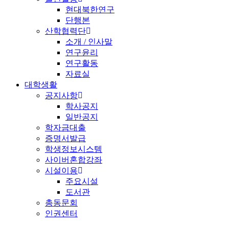
현대북한연구
단행본
산학협력단
소개 / 인사말
연구윤리
연구활동
자료실
대학생활
공지사항
학사공지
일반공지
학자금대출
증명서발급
학생정보시스템
사이버혼합강좌
시설이용
주요시설
도서관
총동문회
인권센터