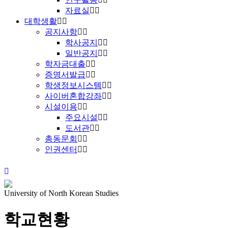
자료실
대학생활
공지사항
학사공지
일반공지
학자금대출
증명서발급
학생정보시스템
사이버혼합강좌
시설이용
주요시설
도서관
총동문회
인권센터
University of North Korean Studies
학교현황