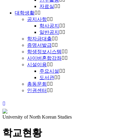
자료실
대학생활
공지사항
학사공지
일반공지
학자금대출
증명서발급
학생정보시스템
사이버혼합강좌
시설이용
주요시설
도서관
총동문회
인권센터
University of North Korean Studies
학교현황