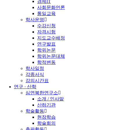
경제IT
사회문화언론
통일교육
학사운영
수강신청
자격시험
지도교수배정
연구발표
학위논문
학위논문대체
학적변동
학사일정
각종서식
강의시간표
연구 · 산학
심연북한연구소
소개 / 인사말
산하기관
학술활동
현장학습
학술회의
출판활동