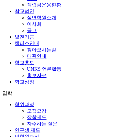
적립금운용현황
학교법인
심연학원소개
이사회
공고
발전기금
캠퍼스안내
찾아오시는길
대관안내
학교홍보
UNKS 언론활동
홍보자료
학교상징
입학
학위과정
모집요강
장학제도
자주하는 질문
연구생 제도
비학위과정