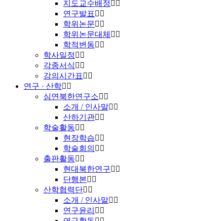
지도교수배정
연구발표
학위논문
학위논문대체
학적변동
학사일정
각종서식
강의시간표
연구 · 산학
심연북한연구소
소개 / 인사말
산하기관
학술활동
현장학습
학술회의
출판활동
현대북한연구
단행본
산학협력단
소개 / 인사말
연구윤리
연구활동