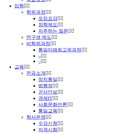
입학
학위과정
모집요강
장학제도
자주하는 질문
연구생 제도
비학위과정
통일미래최고위과정
–
–
교육
전공소개
정치통일
법행정
군사안보
경제IT
사회문화언론
통일교육
학사운영
수강신청
자격시험