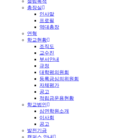
설립목적
총장실
인사말
프로필
역대총장
연혁
학교현황
조직도
교수진
부서안내
규정
대학평의원회
등록금심의위원회
자체평가
공고
적립금운용현황
학교법인
심연학원소개
이사회
공고
발전기금
캠퍼스 안내