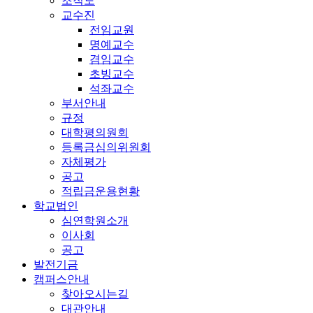
조직도
교수진
전임교원
명예교수
겸임교수
초빙교수
석좌교수
부서안내
규정
대학평의원회
등록금심의위원회
자체평가
공고
적립금운용현황
학교법인
심연학원소개
이사회
공고
발전기금
캠퍼스안내
찾아오시는길
대관안내