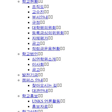
학교현황
조직도
교수진
부서안내
규정
대학평의원회
등록금심의위원회
자체평가
공고
적립금운용현황
학교법인
심연학원소개
이사회
공고
발전기금
캠퍼스 안내
찾아오시는 길
대관안내
학교홍보
UNKS 언론활동
홍보자료
학교상징