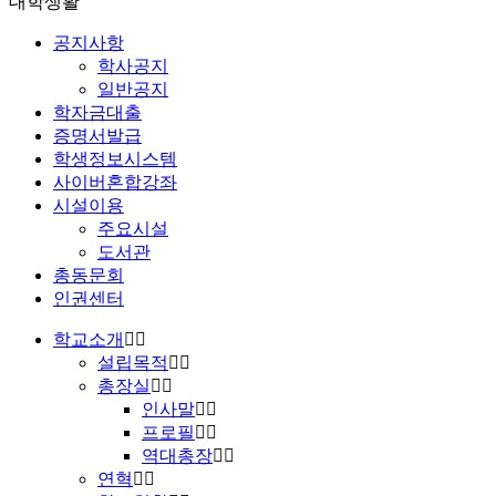
대학생활
공지사항
학사공지
일반공지
학자금대출
증명서발급
학생정보시스템
사이버혼합강좌
시설이용
주요시설
도서관
총동문회
인권센터
학교소개
설립목적
총장실
인사말
프로필
역대총장
연혁