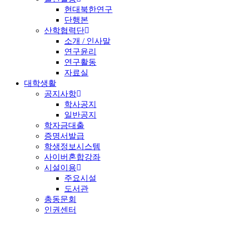
현대북한연구
단행본
산학협력단
소개 / 인사말
연구윤리
연구활동
자료실
대학생활
공지사항
학사공지
일반공지
학자금대출
증명서발급
학생정보시스템
사이버혼합강좌
시설이용
주요시설
도서관
총동문회
인권센터