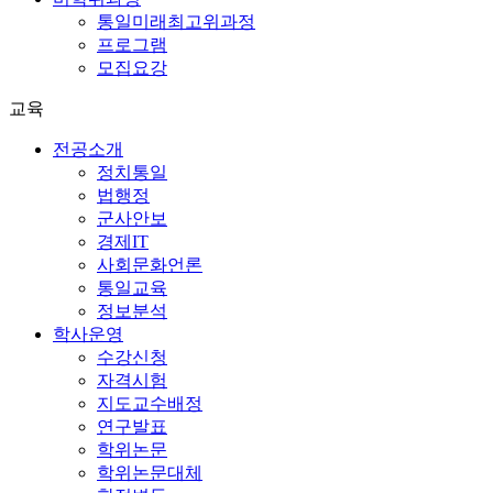
통일미래최고위과정
프로그램
모집요강
교육
전공소개
정치통일
법행정
군사안보
경제IT
사회문화언론
통일교육
정보분석
학사운영
수강신청
자격시험
지도교수배정
연구발표
학위논문
학위논문대체