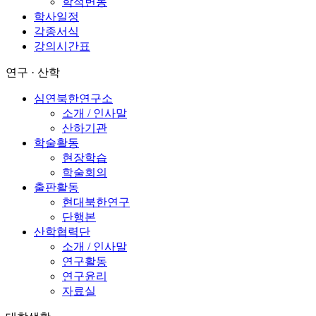
학적변동
학사일정
각종서식
강의시간표
연구 · 산학
심연북한연구소
소개 / 인사말
산하기관
학술활동
현장학습
학술회의
출판활동
현대북한연구
단행본
산학협력단
소개 / 인사말
연구활동
연구윤리
자료실