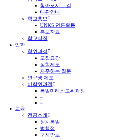
찾아오시는 길
대관안내
학교홍보
UNKS 언론활동
홍보자료
학교상징
입학
학위과정
모집요강
장학제도
자주하는 질문
연구생 제도
비학위과정
통일미래최고위과정
–
–
교육
전공소개
정치통일
법행정
군사안보