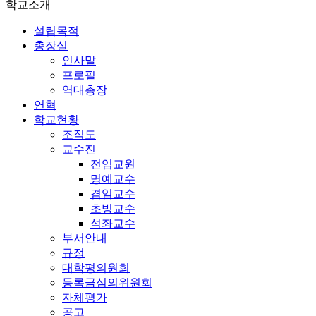
학교소개
설립목적
총장실
인사말
프로필
역대총장
연혁
학교현황
조직도
교수진
전임교원
명예교수
겸임교수
초빙교수
석좌교수
부서안내
규정
대학평의원회
등록금심의위원회
자체평가
공고