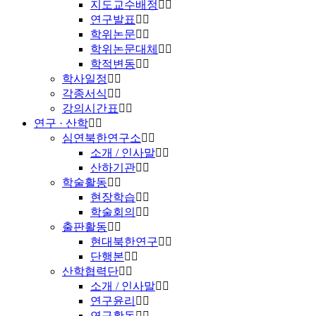
지도교수배정
연구발표
학위논문
학위논문대체
학적변동
학사일정
각종서식
강의시간표
연구 · 산학
심연북한연구소
소개 / 인사말
산하기관
학술활동
현장학습
학술회의
출판활동
현대북한연구
단행본
산학협력단
소개 / 인사말
연구윤리
연구활동