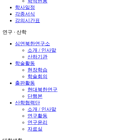
학적변동
학사일정
각종서식
강의시간표
연구 · 산학
심연북한연구소
소개 / 인사말
산하기관
학술활동
현장학습
학술회의
출판활동
현대북한연구
단행본
산학협력단
소개 / 인사말
연구활동
연구윤리
자료실