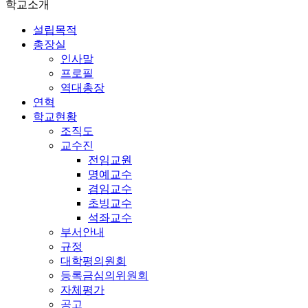
학교소개
설립목적
총장실
인사말
프로필
역대총장
연혁
학교현황
조직도
교수진
전임교원
명예교수
겸임교수
초빙교수
석좌교수
부서안내
규정
대학평의원회
등록금심의위원회
자체평가
공고