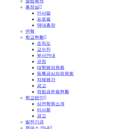
설립목적
총장실
인사말
프로필
역대총장
연혁
학교현황
조직도
교수진
부서안내
규정
대학평의원회
등록금심의위원회
자체평가
공고
적립금운용현황
학교법인
심연학원소개
이사회
공고
발전기금
캠퍼스 안내