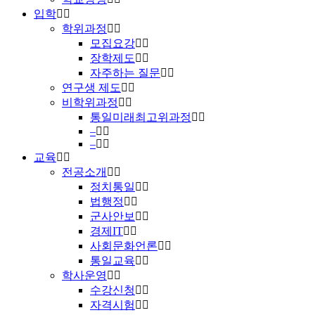
입학
학위과정
모집요강
장학제도
자주하는 질문
연구생 제도
비학위과정
통일미래최고위과정
–
–
교육
전공소개
정치통일
법행정
군사안보
경제IT
사회문화언론
통일교육
학사운영
수강신청
자격시험