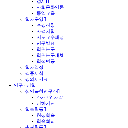
경제IT
사회문화언론
통일교육
학사운영
수강신청
자격시험
지도교수배정
연구발표
학위논문
학위논문대체
학적변동
학사일정
각종서식
강의시간표
연구 · 산학
심연북한연구소
소개 / 인사말
산하기관
학술활동
현장학습
학술회의
출판활동