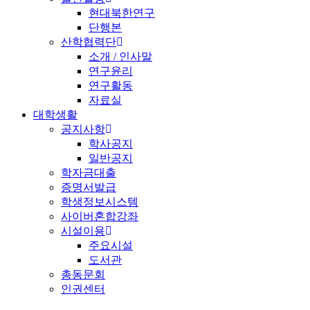
현대북한연구
단행본
산학협력단
소개 / 인사말
연구윤리
연구활동
자료실
대학생활
공지사항
학사공지
일반공지
학자금대출
증명서발급
학생정보시스템
사이버혼합강좌
시설이용
주요시설
도서관
총동문회
인권센터