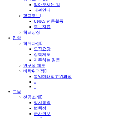
찾아오시는 길
대관안내
학교홍보
UNKS 언론활동
홍보자료
학교상징
입학
학위과정
모집요강
장학제도
자주하는 질문
연구생 제도
비학위과정
통일미래최고위과정
–
–
교육
전공소개
정치통일
법행정
군사안보