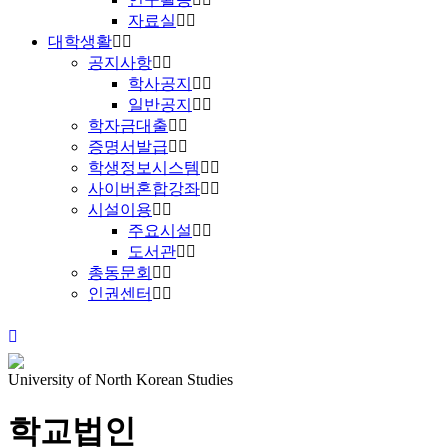
자료실
대학생활
공지사항
학사공지
일반공지
학자금대출
증명서발급
학생정보시스템
사이버혼합강좌
시설이용
주요시설
도서관
총동문회
인권센터
University of North Korean Studies
학교법인