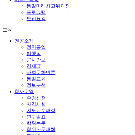
통일미래최고위과정
프로그램
모집요강
교육
전공소개
정치통일
법행정
군사안보
경제IT
사회문화언론
통일교육
정보분석
학사운영
수강신청
자격시험
지도교수배정
연구발표
학위논문
학위논문대체