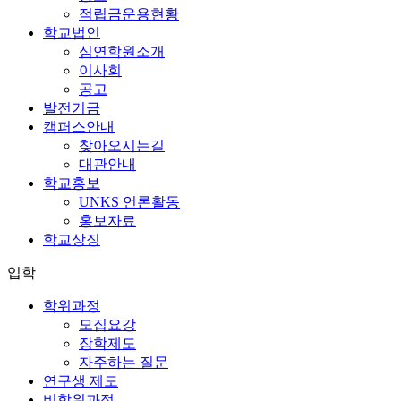
적립금운용현황
학교법인
심연학원소개
이사회
공고
발전기금
캠퍼스안내
찾아오시는길
대관안내
학교홍보
UNKS 언론활동
홍보자료
학교상징
입학
학위과정
모집요강
장학제도
자주하는 질문
연구생 제도
비학위과정