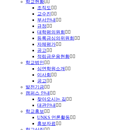
학교현황
조직도
교수진
부서안내
규정
대학평의원회
등록금심의위원회
자체평가
공고
적립금운용현황
학교법인
심연학원소개
이사회
공고
발전기금
캠퍼스 안내
찾아오시는 길
대관안내
학교홍보
UNKS 언론활동
홍보자료
학교상징