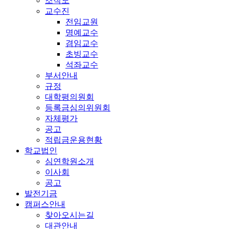
조직도
교수진
전임교원
명예교수
겸임교수
초빙교수
석좌교수
부서안내
규정
대학평의원회
등록금심의위원회
자체평가
공고
적립금운용현황
학교법인
심연학원소개
이사회
공고
발전기금
캠퍼스안내
찾아오시는길
대관안내