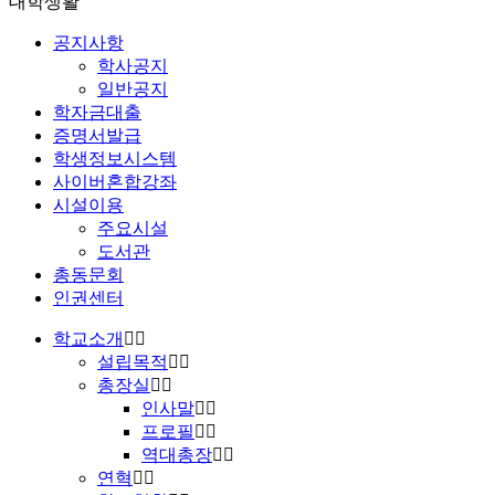
대학생활
공지사항
학사공지
일반공지
학자금대출
증명서발급
학생정보시스템
사이버혼합강좌
시설이용
주요시설
도서관
총동문회
인권센터
학교소개
설립목적
총장실
인사말
프로필
역대총장
연혁