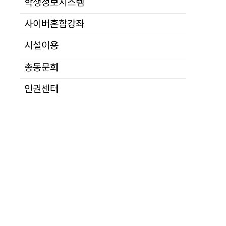
학생정보시스템
연구
전공소개
부서안내
교소개
입학
교육
·
대학
사이버혼합강좌
정치통일
규정
산학
법행정
대학평의원회
시설이용
군사안보
등록금심의위원회
총동문회
경제IT
자체평가
사회문화언론
공고
인권센터
통일교육
적립금운용현황
정보분석
학교법인
학사운영
심연학원소개
수강신청
이사회
자격시험
공고
지도교수배정
발전기금
연구발표
캠퍼스안내
학위논문
찾아오시는길
학위논문대체
대관안내