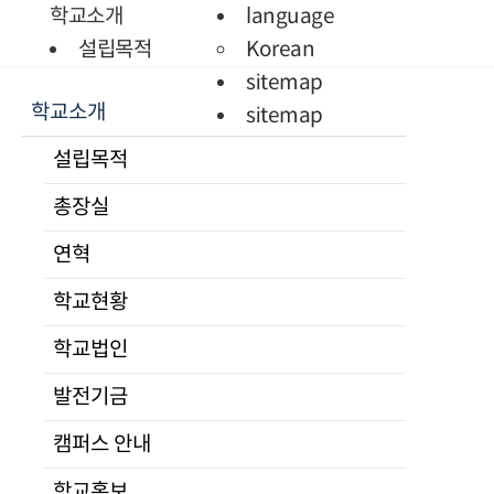
Quick Menu
학교소개
language
학생정보
설립목적
Korean
시스템
총장실
sitemap
학교소개
증명서발급
인사말
sitemap
통일미래 최고위과정
프로필
설립목적
현대북한연구
역대총장
총장실
JAMS
연혁
KCI논문
학교현황
연혁
유사도검사
조직도
학교현황
KCI논문
교수진
유사도검사
전임교원
학교법인
명예교수
발전기금
겸임교수
캠퍼스 안내
초빙교수
석좌교수
학교홍보