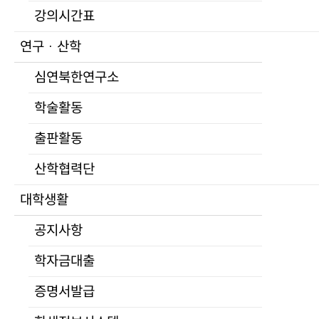
학교홍보
강의시간표
UNKS 언론활동
설립목적
연구 · 산학
홍보자료
총장실
심연북한연구소
학교상징
인사말
입학
프로필
학술활동
학위과정
역대총장
출판활동
모집요강
연혁
장학제도
학교현황
산학협력단
자주하는 질문
조직도
대학생활
연구생 제도
교수진
비학위과정
공지사항
전임교원
통일미래최고위과정
명예교수
학자금대출
프로그램
겸임교수
모집요강
증명서발급
초빙교수
교육
석좌교수