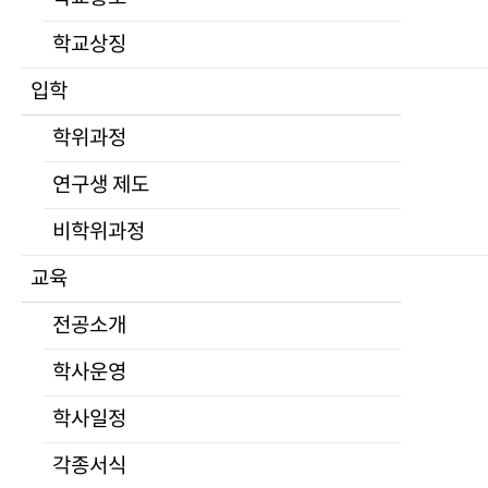
부서안내
학교상징
규정
대학평의원회
입학
등록금심의위원회
University of North Korean Studies
학위과정
자체평가
학교법인
공고
연구생 제도
적립금운용현황
비학위과정
학교법인
교육
심연학원소개
이사회
전공소개
공고
학사운영
발전기금
Home
>
학교소개
>
학교법인
>
공고
캠퍼스안내
학사일정
찾아오시는길
각종서식
대관안내