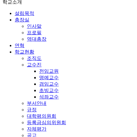
학교소개
설립목적
총장실
인사말
프로필
역대총장
연혁
학교현황
조직도
교수진
전임교원
명예교수
겸임교수
초빙교수
석좌교수
부서안내
규정
대학평의원회
등록금심의위원회
자체평가
공고