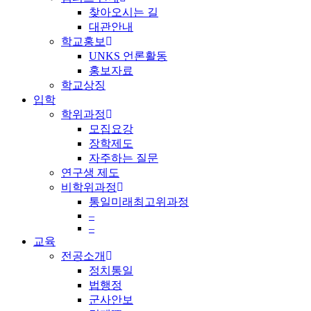
찾아오시는 길
대관안내
학교홍보
UNKS 언론활동
홍보자료
학교상징
입학
학위과정
모집요강
장학제도
자주하는 질문
연구생 제도
비학위과정
통일미래최고위과정
–
–
교육
전공소개
정치통일
법행정
군사안보