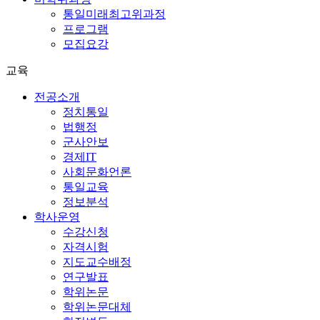
통일미래최고위과정
프로그램
모집요강
교육
전공소개
정치통일
법행정
군사안보
경제IT
사회문화언론
통일교육
정보분석
학사운영
수강신청
자격시험
지도교수배정
연구발표
학위논문
학위논문대체