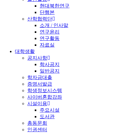
현대북한연구
단행본
산학협력단
소개 / 인사말
연구윤리
연구활동
자료실
대학생활
공지사항
학사공지
일반공지
학자금대출
증명서발급
학생정보시스템
사이버혼합강좌
시설이용
주요시설
도서관
총동문회
인권센터