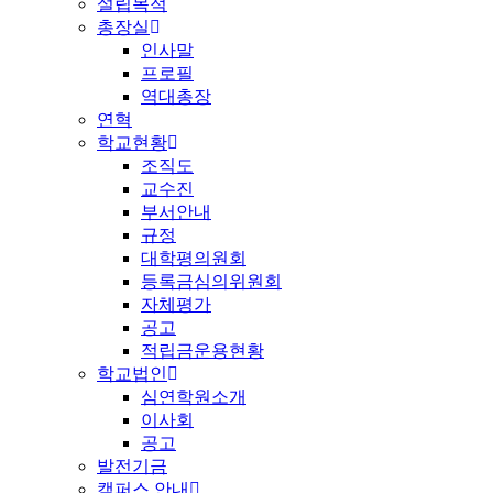
설립목적
총장실
인사말
프로필
역대총장
연혁
학교현황
조직도
교수진
부서안내
규정
대학평의원회
등록금심의위원회
자체평가
공고
적립금운용현황
학교법인
심연학원소개
이사회
공고
발전기금
캠퍼스 안내