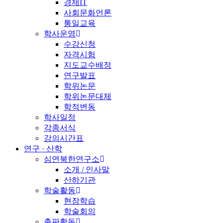
경제IT
사회문화언론
통일교육
학사운영
수강신청
자격시험
지도교수배정
연구발표
학위논문
학위논문대체
학적변동
학사일정
각종서식
강의시간표
연구 · 산학
심연북한연구소
소개 / 인사말
산하기관
학술활동
현장학습
학술회의
출판활동