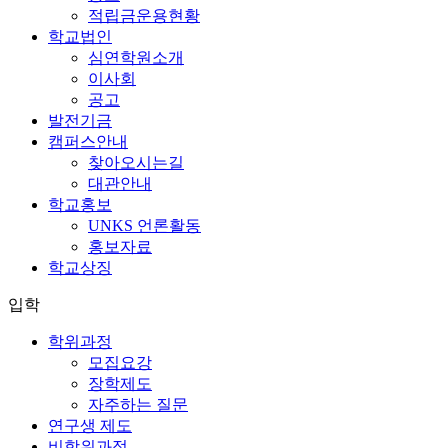
적립금운용현황
학교법인
심연학원소개
이사회
공고
발전기금
캠퍼스안내
찾아오시는길
대관안내
학교홍보
UNKS 언론활동
홍보자료
학교상징
입학
학위과정
모집요강
장학제도
자주하는 질문
연구생 제도
비학위과정