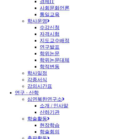
경제IT
사회문화언론
통일교육
학사운영
수강신청
자격시험
지도교수배정
연구발표
학위논문
학위논문대체
학적변동
학사일정
각종서식
강의시간표
연구 · 산학
심연북한연구소
소개 / 인사말
산하기관
학술활동
현장학습
학술회의
출판활동