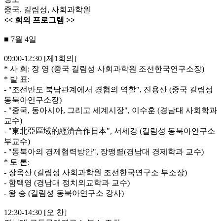
중국, 길림성, 사회과학원
<< 회의 프로그램 >>
■ 7월 4일
09:00-12:30 [제1회의]
* 사 회: 장 영 (중국 길림성 사회과학원 조선한국연구소장)
* 발 표:
- "조선반도 북남관계에서 경협의 역할", 진용산 (중국 길림성
동북아연구소장)
- "중국, 동아시아, 그리고 세계시장", 이수훈 (경남대 사회학과
교수)
- "東北亞區域的經濟合作日本", 서세강 (길림성 동북아연구소
부교수)
- "동북아의 경제협력방안", 장맹렬(경남대 경제학과 교수)
* 토 론:
- 장옥산 (길림성 사회과학원 조선한국연구소 부소장)
- 함택영 (경남대 정치외교학과 교수)
- 왕 승 (길림성 동북아연구소 강사)
12:30-14:30 [오 찬]