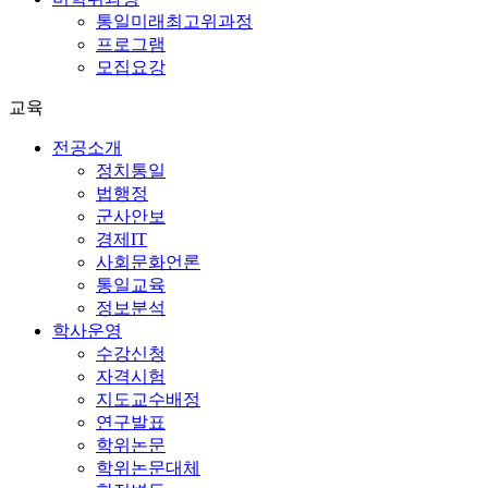
통일미래최고위과정
프로그램
모집요강
교육
전공소개
정치통일
법행정
군사안보
경제IT
사회문화언론
통일교육
정보분석
학사운영
수강신청
자격시험
지도교수배정
연구발표
학위논문
학위논문대체