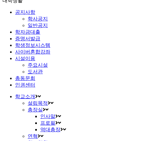
대학생활
공지사항
학사공지
일반공지
학자금대출
증명서발급
학생정보시스템
사이버혼합강좌
시설이용
주요시설
도서관
총동문회
인권센터
학교소개
설립목적
총장실
인사말
프로필
역대총장
연혁