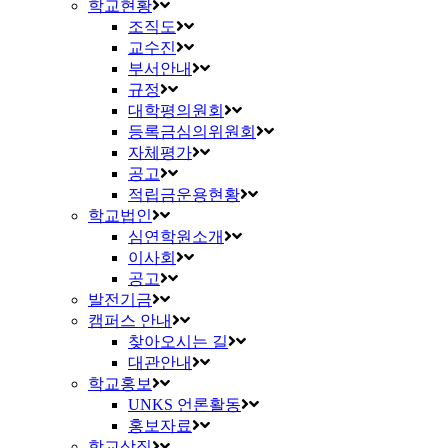
학교현황
조직도
교수진
부서안내
규정
대학평의원회
등록금심의위원회
자체평가
공고
적립금운용현황
학교법인
심연학원소개
이사회
공고
발전기금
캠퍼스 안내
찾아오시는 길
대관안내
학교홍보
UNKS 언론활동
홍보자료
학교상징