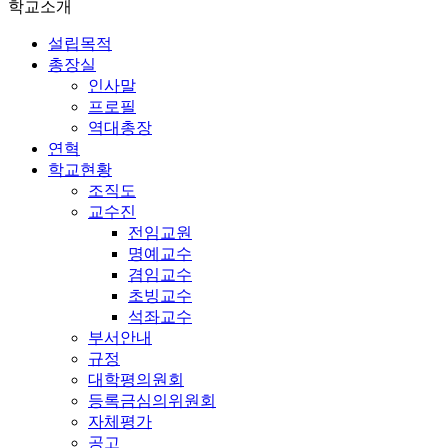
학교소개
설립목적
총장실
인사말
프로필
역대총장
연혁
학교현황
조직도
교수진
전임교원
명예교수
겸임교수
초빙교수
석좌교수
부서안내
규정
대학평의원회
등록금심의위원회
자체평가
공고