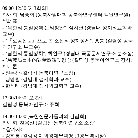
09:00-12:30 [제3회의]
* 사 회: 남중희 (동북사범대학 동북아연구센터 객원연구원)
* 발 표:
- "북한의 통일정책 논의방안", 심지연 (경남대 정치외교학과
교수)
- "『로동신문』으로 본 조선의 정치정세", 홍룡 (길림성 동북
아연구소 부교수)
- "남한의 통일정치", 최완규 (경남대 극동문제연구소 분소장)
- "冷戰后日本的對華政策", 왕승 (길림성 동북아연구소 강사)
* 토 론:
- 진용산 (길림성 동북아연구소장)
- 장맹렬 (경남대 경제학과 교수)
- 한석태 (경남대 정치외교학과 교수)
12:30-14:30 [오 찬]
길림성 동북아연구소 주최
14:30-18:00 [북한전문가들과의 간담회]
* 사 회: 진용산 (길림성 동북아연구소 소장)
* 참가자:
- 강희룡 (길림성 대외경제무역청 변경무역처장)