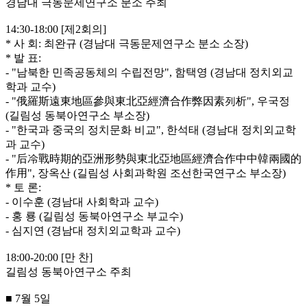
경남대 극동문제연구소 분소 주최
14:30-18:00 [제2회의]
* 사 회: 최완규 (경남대 극동문제연구소 분소 소장)
* 발 표:
- "남북한 민족공동체의 수립전망", 함택영 (경남대 정치외교
학과 교수)
- "俄羅斯遠東地區參與東北亞經濟合作弊因素列析", 우국정
(길림성 동북아연구소 부소장)
- "한국과 중국의 정치문화 비교", 한석태 (경남대 정치외교학
과 교수)
- "后冷戰時期的亞洲形勢與東北亞地區經濟合作中中韓兩國的
作用", 장옥산 (길림성 사회과학원 조선한국연구소 부소장)
* 토 론:
- 이수훈 (경남대 사회학과 교수)
- 홍 룡 (길림성 동북아연구소 부교수)
- 심지연 (경남대 정치외교학과 교수)
18:00-20:00 [만 찬]
길림성 동북아연구소 주최
■ 7월 5일