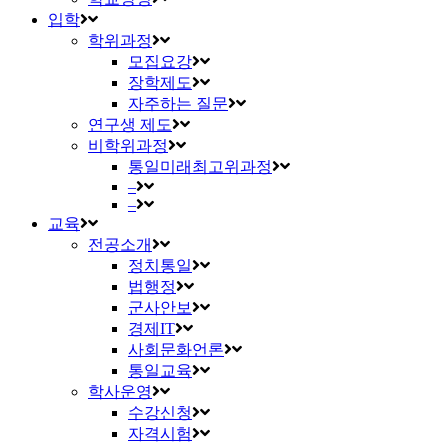
입학
학위과정
모집요강
장학제도
자주하는 질문
연구생 제도
비학위과정
통일미래최고위과정
–
–
교육
전공소개
정치통일
법행정
군사안보
경제IT
사회문화언론
통일교육
학사운영
수강신청
자격시험