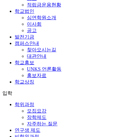
적립금운용현황
학교법인
심연학원소개
이사회
공고
발전기금
캠퍼스안내
찾아오시는길
대관안내
학교홍보
UNKS 언론활동
홍보자료
학교상징
입학
학위과정
모집요강
장학제도
자주하는 질문
연구생 제도
비학위과정