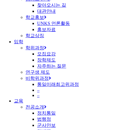
찾아오시는 길
대관안내
학교홍보
UNKS 언론활동
홍보자료
학교상징
입학
학위과정
모집요강
장학제도
자주하는 질문
연구생 제도
비학위과정
통일미래최고위과정
–
–
교육
전공소개
정치통일
법행정
군사안보