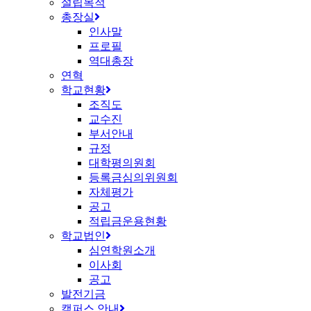
설립목적
총장실
인사말
프로필
역대총장
연혁
학교현황
조직도
교수진
부서안내
규정
대학평의원회
등록금심의위원회
자체평가
공고
적립금운용현황
학교법인
심연학원소개
이사회
공고
발전기금
캠퍼스 안내