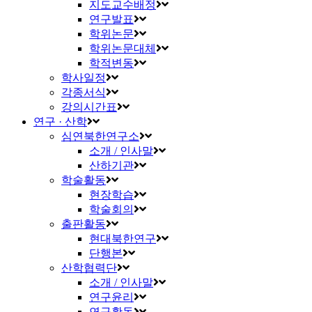
지도교수배정
연구발표
학위논문
학위논문대체
학적변동
학사일정
각종서식
강의시간표
연구 · 산학
심연북한연구소
소개 / 인사말
산하기관
학술활동
현장학습
학술회의
출판활동
현대북한연구
단행본
산학협력단
소개 / 인사말
연구윤리
연구활동