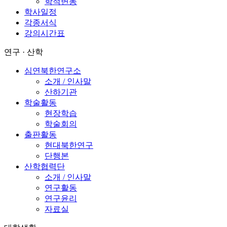
학적변동
학사일정
각종서식
강의시간표
연구 · 산학
심연북한연구소
소개 / 인사말
산하기관
학술활동
현장학습
학술회의
출판활동
현대북한연구
단행본
산학협력단
소개 / 인사말
연구활동
연구윤리
자료실