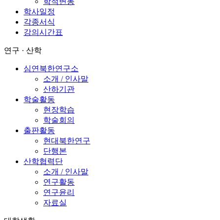
학적변동
학사일정
각종서식
강의시간표
연구 · 산학
심연북한연구소
소개 / 인사말
산하기관
학술활동
현장학습
학술회의
출판활동
현대북한연구
단행본
산학협력단
소개 / 인사말
연구활동
연구윤리
자료실