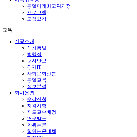
통일미래최고위과정
프로그램
모집요강
교육
전공소개
정치통일
법행정
군사안보
경제IT
사회문화언론
통일교육
정보분석
학사운영
수강신청
자격시험
지도교수배정
연구발표
학위논문
학위논문대체