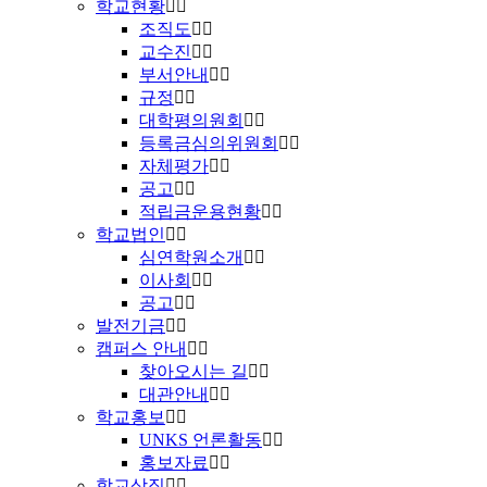
학교현황
조직도
교수진
부서안내
규정
대학평의원회
등록금심의위원회
자체평가
공고
적립금운용현황
학교법인
심연학원소개
이사회
공고
발전기금
캠퍼스 안내
찾아오시는 길
대관안내
학교홍보
UNKS 언론활동
홍보자료
학교상징