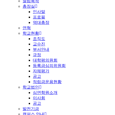
설립목적
총장실
인사말
프로필
역대총장
연혁
학교현황
조직도
교수진
부서안내
규정
대학평의원회
등록금심의위원회
자체평가
공고
적립금운용현황
학교법인
심연학원소개
이사회
공고
발전기금
캠퍼스 안내