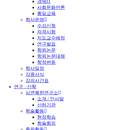
경제IT
사회문화언론
통일교육
학사운영
수강신청
자격시험
지도교수배정
연구발표
학위논문
학위논문대체
학적변동
학사일정
각종서식
강의시간표
연구 · 산학
심연북한연구소
소개 / 인사말
산하기관
학술활동
현장학습
학술회의
출판활동