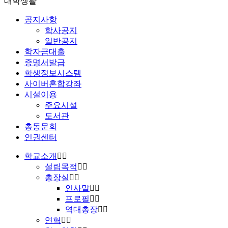
대학생활
공지사항
학사공지
일반공지
학자금대출
증명서발급
학생정보시스템
사이버혼합강좌
시설이용
주요시설
도서관
총동문회
인권센터
학교소개
설립목적
총장실
인사말
프로필
역대총장
연혁