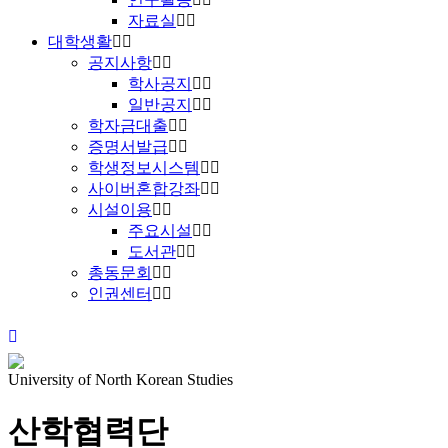
자료실
대학생활
공지사항
학사공지
일반공지
학자금대출
증명서발급
학생정보시스템
사이버혼합강좌
시설이용
주요시설
도서관
총동문회
인권센터
University of North Korean Studies
산학협력단