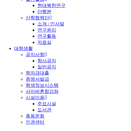
현대북한연구
단행본
산학협력단
소개 / 인사말
연구윤리
연구활동
자료실
대학생활
공지사항
학사공지
일반공지
학자금대출
증명서발급
학생정보시스템
사이버혼합강좌
시설이용
주요시설
도서관
총동문회
인권센터