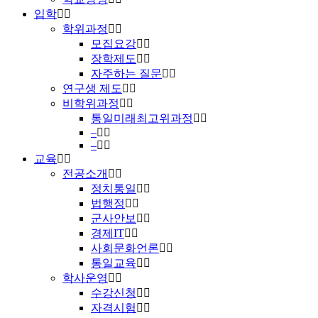
입학
학위과정
모집요강
장학제도
자주하는 질문
연구생 제도
비학위과정
통일미래최고위과정
–
–
교육
전공소개
정치통일
법행정
군사안보
경제IT
사회문화언론
통일교육
학사운영
수강신청
자격시험