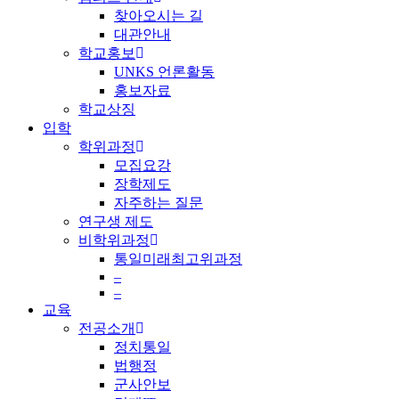
찾아오시는 길
대관안내
학교홍보
UNKS 언론활동
홍보자료
학교상징
입학
학위과정
모집요강
장학제도
자주하는 질문
연구생 제도
비학위과정
통일미래최고위과정
–
–
교육
전공소개
정치통일
법행정
군사안보