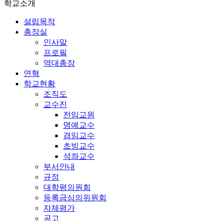
학교소개
설립목적
총장실
인사말
프로필
역대총장
연혁
학교현황
조직도
교수진
전임교원
명예교수
겸임교수
초빙교수
석좌교수
부서안내
규정
대학평의원회
등록금심의위원회
자체평가
공고