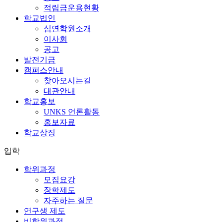
적립금운용현황
학교법인
심연학원소개
이사회
공고
발전기금
캠퍼스안내
찾아오시는길
대관안내
학교홍보
UNKS 언론활동
홍보자료
학교상징
입학
학위과정
모집요강
장학제도
자주하는 질문
연구생 제도
비학위과정