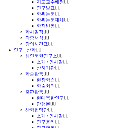
지도교수배정
연구발표
학위논문
학위논문대체
학적변동
학사일정
각종서식
강의시간표
연구 · 산학
심연북한연구소
소개 / 인사말
산하기관
학술활동
현장학습
학술회의
출판활동
현대북한연구
단행본
산학협력단
소개 / 인사말
연구윤리
연구활동