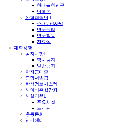
현대북한연구
단행본
산학협력단
소개 / 인사말
연구윤리
연구활동
자료실
대학생활
공지사항
학사공지
일반공지
학자금대출
증명서발급
학생정보시스템
사이버혼합강좌
시설이용
주요시설
도서관
총동문회
인권센터