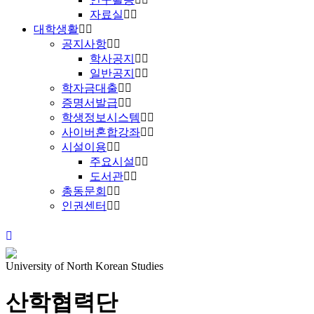
자료실
대학생활
공지사항
학사공지
일반공지
학자금대출
증명서발급
학생정보시스템
사이버혼합강좌
시설이용
주요시설
도서관
총동문회
인권센터
University of North Korean Studies
산학협력단