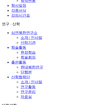
학적변동
학사일정
각종서식
강의시간표
연구 · 산학
심연북한연구소
소개 / 인사말
산하기관
학술활동
현장학습
학술회의
출판활동
현대북한연구
단행본
산학협력단
소개 / 인사말
연구활동
연구윤리
자료실