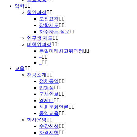
입학
학위과정
모집요강
장학제도
자주하는 질문
연구생 제도
비학위과정
통일미래최고위과정
–
–
교육
전공소개
정치통일
법행정
군사안보
경제IT
사회문화언론
통일교육
학사운영
수강신청
자격시험