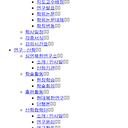
지도교수배정
연구발표
학위논문
학위논문대체
학적변동
학사일정
각종서식
강의시간표
연구 · 산학
심연북한연구소
소개 / 인사말
산하기관
학술활동
현장학습
학술회의
출판활동
현대북한연구
단행본
산학협력단
소개 / 인사말
연구윤리
연구활동