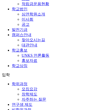
적립금운용현황
학교법인
심연학원소개
이사회
공고
발전기금
캠퍼스안내
찾아오시는길
대관안내
학교홍보
UNKS 언론활동
홍보자료
학교상징
입학
학위과정
모집요강
장학제도
자주하는 질문
연구생 제도
비학위과정