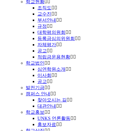
학교현황
조직도
교수진
부서안내
규정
대학평의원회
등록금심의위원회
자체평가
공고
적립금운용현황
학교법인
심연학원소개
이사회
공고
발전기금
캠퍼스 안내
찾아오시는 길
대관안내
학교홍보
UNKS 언론활동
홍보자료
학교상징