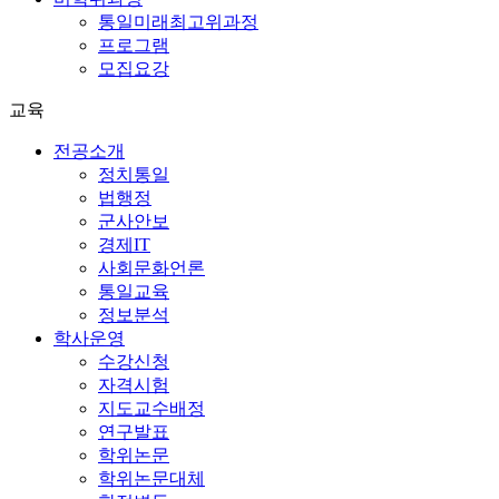
통일미래최고위과정
프로그램
모집요강
교육
전공소개
정치통일
법행정
군사안보
경제IT
사회문화언론
통일교육
정보분석
학사운영
수강신청
자격시험
지도교수배정
연구발표
학위논문
학위논문대체