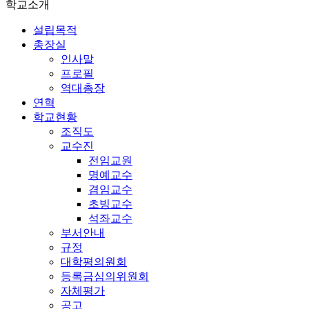
학교소개
설립목적
총장실
인사말
프로필
역대총장
연혁
학교현황
조직도
교수진
전임교원
명예교수
겸임교수
초빙교수
석좌교수
부서안내
규정
대학평의원회
등록금심의위원회
자체평가
공고