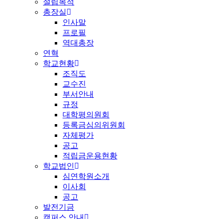
설립목적
총장실
인사말
프로필
역대총장
연혁
학교현황
조직도
교수진
부서안내
규정
대학평의원회
등록금심의위원회
자체평가
공고
적립금운용현황
학교법인
심연학원소개
이사회
공고
발전기금
캠퍼스 안내