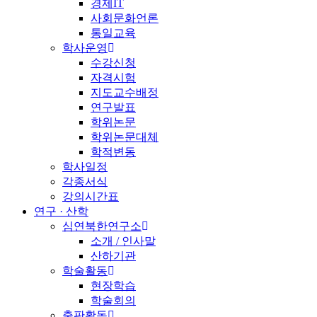
경제IT
사회문화언론
통일교육
학사운영
수강신청
자격시험
지도교수배정
연구발표
학위논문
학위논문대체
학적변동
학사일정
각종서식
강의시간표
연구 · 산학
심연북한연구소
소개 / 인사말
산하기관
학술활동
현장학습
학술회의
출판활동