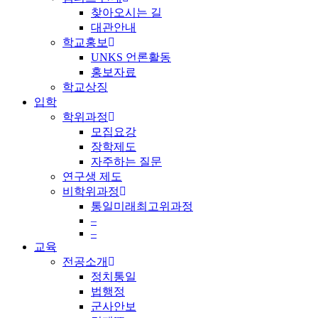
찾아오시는 길
대관안내
학교홍보
UNKS 언론활동
홍보자료
학교상징
입학
학위과정
모집요강
장학제도
자주하는 질문
연구생 제도
비학위과정
통일미래최고위과정
–
–
교육
전공소개
정치통일
법행정
군사안보