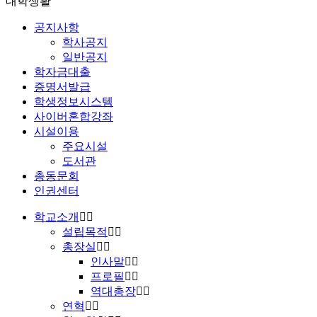
대학생활
공지사항
학사공지
일반공지
학자금대출
증명서발급
학생정보시스템
사이버혼합강좌
시설이용
주요시설
도서관
총동문회
인권센터
학교소개
설립목적
총장실
인사말
프로필
역대총장
연혁