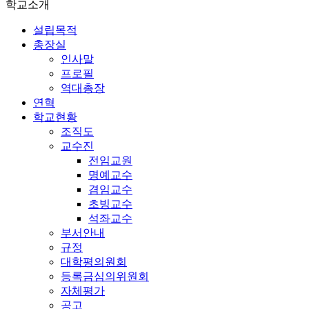
학교소개
설립목적
총장실
인사말
프로필
역대총장
연혁
학교현황
조직도
교수진
전임교원
명예교수
겸임교수
초빙교수
석좌교수
부서안내
규정
대학평의원회
등록금심의위원회
자체평가
공고