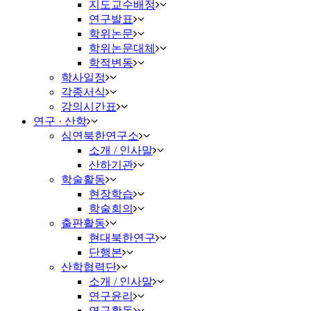
지도교수배정
연구발표
학위논문
학위논문대체
학적변동
학사일정
각종서식
강의시간표
연구 · 산학
심연북한연구소
소개 / 인사말
산하기관
학술활동
현장학습
학술회의
출판활동
현대북한연구
단행본
산학협력단
소개 / 인사말
연구윤리
연구활동