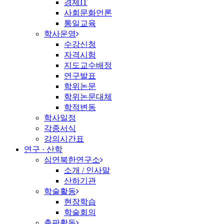
경제IT
사회문화언론
통일교육
학사운영
수강신청
자격시험
지도교수배정
연구발표
학위논문
학위논문대체
학적변동
학사일정
각종서식
강의시간표
연구 · 산학
심연북한연구소
소개 / 인사말
산하기관
학술활동
현장학습
학술회의
출판활동