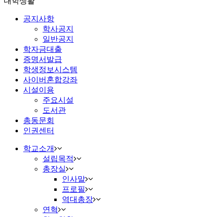
대학생활
공지사항
학사공지
일반공지
학자금대출
증명서발급
학생정보시스템
사이버혼합강좌
시설이용
주요시설
도서관
총동문회
인권센터
학교소개
설립목적
총장실
인사말
프로필
역대총장
연혁