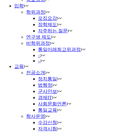
입학
학위과정
모집요강
장학제도
자주하는 질문
연구생 제도
비학위과정
통일미래최고위과정
–
–
교육
전공소개
정치통일
법행정
군사안보
경제IT
사회문화언론
통일교육
학사운영
수강신청
자격시험