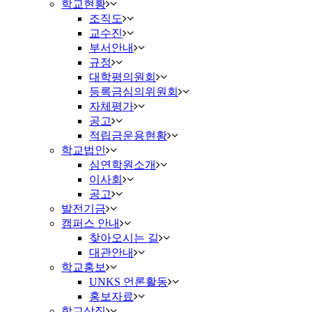
학교현황
조직도
교수진
부서안내
규정
대학평의원회
등록금심의위원회
자체평가
공고
적립금운용현황
학교법인
심연학원소개
이사회
공고
발전기금
캠퍼스 안내
찾아오시는 길
대관안내
학교홍보
UNKS 언론활동
홍보자료
학교상징