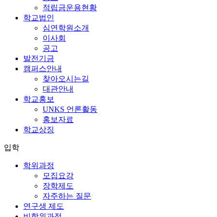
적립금운용현황
학교법인
심연학원소개
이사회
공고
발전기금
캠퍼스안내
찾아오시는길
대관안내
학교홍보
UNKS 언론활동
홍보자료
학교상징
입학
학위과정
모집요강
장학제도
자주하는 질문
연구생 제도
비학위과정