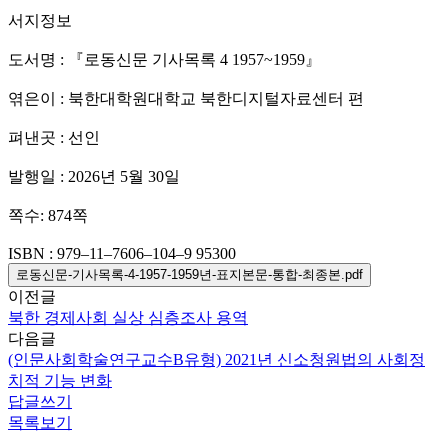
서지정보
도서명 : 『로동신문 기사목록 4 1957~1959』
엮은이 : 북한대학원대학교 북한디지털자료센터 편
펴낸곳 : 선인
발행일 : 2026년 5월 30일
쪽수: 874쪽
ISBN : 979–11–7606–104–9 95300
로동신문-기사목록-4-1957-1959년-표지본문-통합-최종본.pdf
이전글
북한 경제사회 실상 심층조사 용역
다음글
(인문사회학술연구교수B유형) 2021년 신소청원법의 사회정
치적 기능 변화
답글쓰기
목록보기