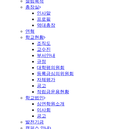
설립목적
총장실
인사말
프로필
역대총장
연혁
학교현황
조직도
교수진
부서안내
규정
대학평의원회
등록금심의위원회
자체평가
공고
적립금운용현황
학교법인
심연학원소개
이사회
공고
발전기금
캠퍼스 안내