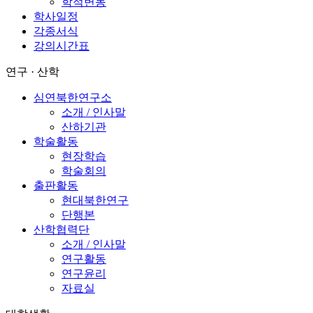
학적변동
학사일정
각종서식
강의시간표
연구 · 산학
심연북한연구소
소개 / 인사말
산하기관
학술활동
현장학습
학술회의
출판활동
현대북한연구
단행본
산학협력단
소개 / 인사말
연구활동
연구윤리
자료실