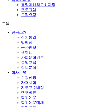
통일미래최고위과정
프로그램
모집요강
교육
전공소개
정치통일
법행정
군사안보
경제IT
사회문화언론
통일교육
정보분석
학사운영
수강신청
자격시험
지도교수배정
연구발표
학위논문
학위논문대체