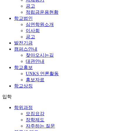
공고
적립금운용현황
학교법인
심연학원소개
이사회
공고
발전기금
캠퍼스안내
찾아오시는길
대관안내
학교홍보
UNKS 언론활동
홍보자료
학교상징
입학
학위과정
모집요강
장학제도
자주하는 질문