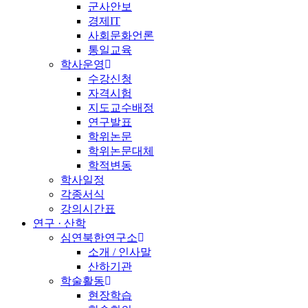
군사안보
경제IT
사회문화언론
통일교육
학사운영
수강신청
자격시험
지도교수배정
연구발표
학위논문
학위논문대체
학적변동
학사일정
각종서식
강의시간표
연구 · 산학
심연북한연구소
소개 / 인사말
산하기관
학술활동
현장학습