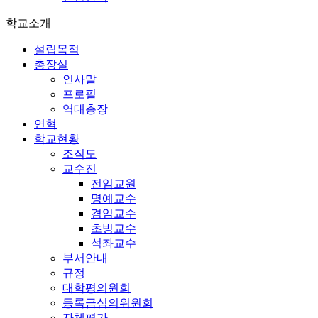
학교소개
설립목적
총장실
인사말
프로필
역대총장
연혁
학교현황
조직도
교수진
전임교원
명예교수
겸임교수
초빙교수
석좌교수
부서안내
규정
대학평의원회
등록금심의위원회
자체평가