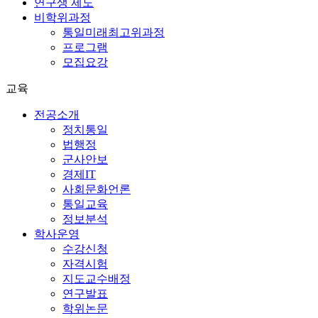
연구생 제도
비학위과정
통일미래최고위과정
프로그램
모집요강
교육
전공소개
정치통일
법행정
군사안보
경제IT
사회문화언론
통일교육
정보분석
학사운영
수강신청
자격시험
지도교수배정
연구발표
학위논문