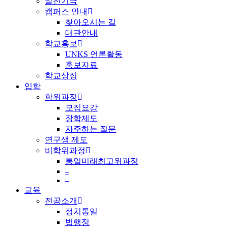
발전기금
캠퍼스 안내
찾아오시는 길
대관안내
학교홍보
UNKS 언론활동
홍보자료
학교상징
입학
학위과정
모집요강
장학제도
자주하는 질문
연구생 제도
비학위과정
통일미래최고위과정
–
–
교육
전공소개
정치통일
법행정