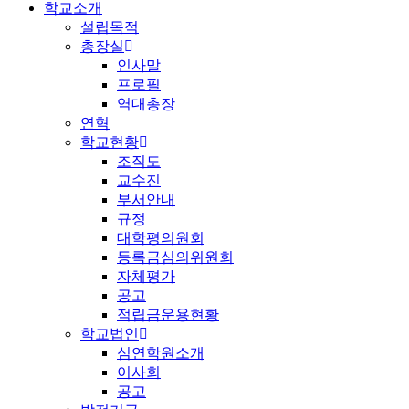
학교소개
설립목적
총장실
인사말
프로필
역대총장
연혁
학교현황
조직도
교수진
부서안내
규정
대학평의원회
등록금심의위원회
자체평가
공고
적립금운용현황
학교법인
심연학원소개
이사회
공고