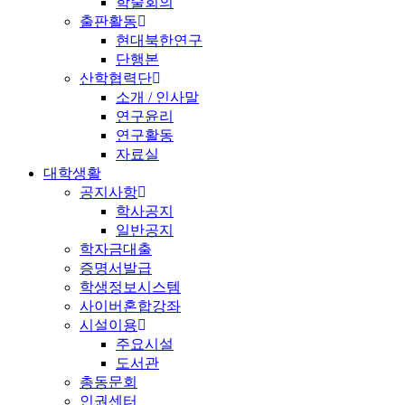
학술회의
출판활동
현대북한연구
단행본
산학협력단
소개 / 인사말
연구윤리
연구활동
자료실
대학생활
공지사항
학사공지
일반공지
학자금대출
증명서발급
학생정보시스템
사이버혼합강좌
시설이용
주요시설
도서관
총동문회
인권센터