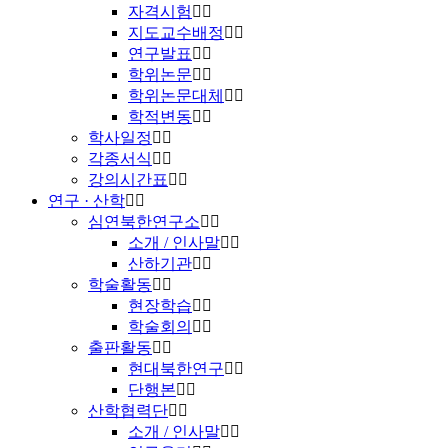
자격시험
지도교수배정
연구발표
학위논문
학위논문대체
학적변동
학사일정
각종서식
강의시간표
연구 · 산학
심연북한연구소
소개 / 인사말
산하기관
학술활동
현장학습
학술회의
출판활동
현대북한연구
단행본
산학협력단
소개 / 인사말