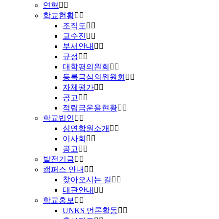
연혁
학교현황
조직도
교수진
부서안내
규정
대학평의원회
등록금심의위원회
자체평가
공고
적립금운용현황
학교법인
심연학원소개
이사회
공고
발전기금
캠퍼스 안내
찾아오시는 길
대관안내
학교홍보
UNKS 언론활동