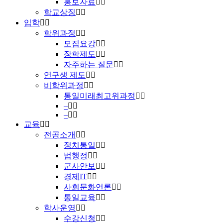
홍보자료
학교상징
입학
학위과정
모집요강
장학제도
자주하는 질문
연구생 제도
비학위과정
통일미래최고위과정
–
–
교육
전공소개
정치통일
법행정
군사안보
경제IT
사회문화언론
통일교육
학사운영
수강신청