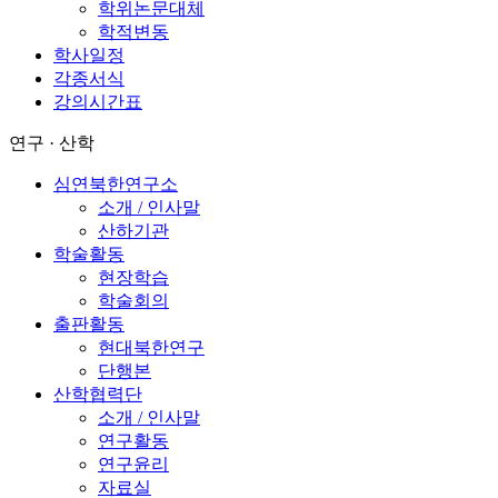
학위논문대체
학적변동
학사일정
각종서식
강의시간표
연구 · 산학
심연북한연구소
소개 / 인사말
산하기관
학술활동
현장학습
학술회의
출판활동
현대북한연구
단행본
산학협력단
소개 / 인사말
연구활동
연구윤리
자료실