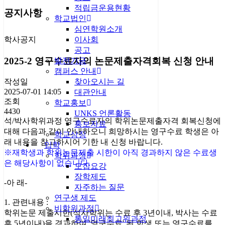
적립금운용현황
공지사항
학교법인
심연학원소개
학사공지
이사회
공고
2025-2 영구수료자의 논문제출자격회복 신청 안내
발전기금
캠퍼스 안내
찾아오시는 길
작성일
2025-07-01 14:05
대관안내
조회
학교홍보
4430
UNKS 언론활동
석/박사학위과정 영구수료자의 학위논문제출자격 회복신청에
홍보자료
대해 다음과 같이 안내하오니 희망하시는 영구수료 학생은 아
학교상징
래 내용을 참고하시어 기한 내 신청 바랍니다.
입학
※재학생과 학위논문제출 시한이 아직 경과하지 않은 수료생
학위과정
은 해당사항이 없습니다.
모집요강
장학제도
-아 래-
자주하는 질문
연구생 제도
1. 관련내용 :
비학위과정
학위논문 제출시한(석사학위는 수료 후 3년이내, 박사는 수료
통일미래최고위과정
후 5년이내)을 경과하여 '영구수료' 된 학생 또는 영구수료를