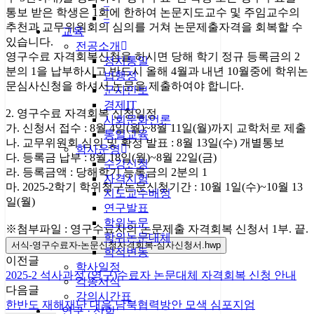
–
통보 받은 학생은 1회에 한하여 논문지도교수 및 주임교수의
–
추천과 교무위원회의 심의를 거쳐 논문제출자격을 회복할 수
교육
있습니다.
전공소개
영구수료 자격회복신청을 하시면 당해 학기 정규 등록금의 2
정치통일
분의 1을 납부하시고 반드시 올해 4월과 내년 10월중에 학위논
법행정
문심사신청을 하셔서 논문을 제출하여야 합니다.
군사안보
경제IT
2. 영구수료 자격회복 신청일정
사회문화언론
가. 신청서 접수 : 8월 4일(월)~8월 11일(월)까지 교학처로 제출
통일교육
나. 교무위원회 심의 및 확정 발표 : 8월 13일(수) 개별통보
학사운영
다. 등록금 납부 : 8월 18일(월)~8월 22일(금)
수강신청
라. 등록금액 : 당해학기 등록금의 2분의 1
자격시험
마. 2025-2학기 학위청구논문신청기간 : 10월 1일(수)~10월 13
지도교수배정
일(월)
연구발표
학위논문
※첨부파일 : 영구수료자의 논문제출 자격회복 신청서 1부. 끝.
학위논문대체
서식-영구수료자-논문신청자격회복-심사신청서.hwp
학적변동
이전글
학사일정
2025-2 석사과정 (영구)수료자 논문대체 자격회복 신청 안내
각종서식
다음글
강의시간표
한반도 재해재난 대응 남북협력방안 모색 심포지엄
연구 · 산학