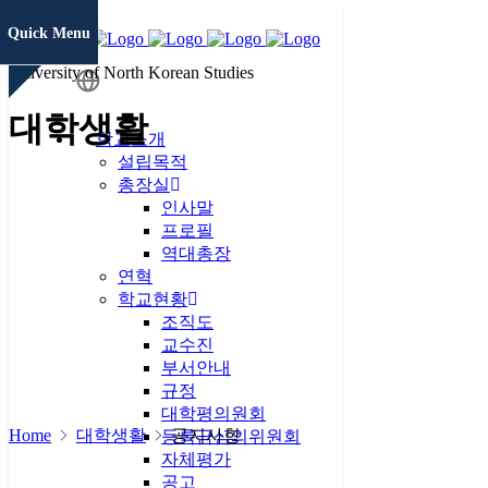
Quick Menu
University of North Korean Studies
학생정보
대학생활
시스템
학교소개
설립목적
총장실
증명서발급
인사말
프로필
역대총장
연혁
통일미래 최
학교현황
고위과정
조직도
교수진
현대북한연
부서안내
구
JAMS
규정
대학평의원회
Home
대학생활
공지사항
KCI논문
등록금심의위원회
유사도검사
자체평가
공고