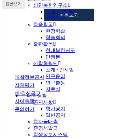
답글쓰기
심연북한연구소
소개 / 인사말
목록보기
산하기관
학술활동
현장학습
학술회의
출판활동
현대북한연구
단행본
산학협력단
개인정보처리방침
소개 / 인사말
연구윤리
대학정보공시
연구활동
자체평가
자료실
예/결산공고
대학생활
사이트맵
공지사항
학사공지
문의하기
일반공지
학자금대출
증명서발급
관련사이트
학생정보시스템