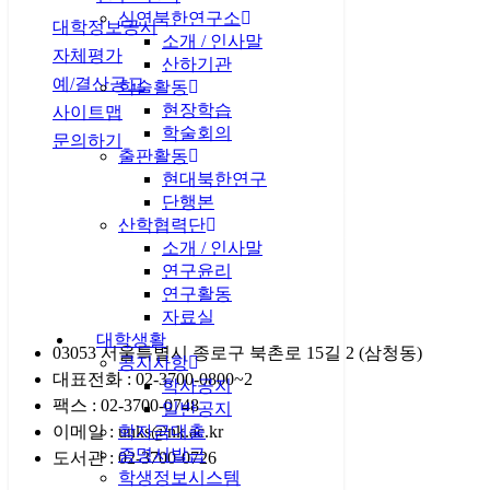
심연북한연구소
대학정보공시
소개 / 인사말
자체평가
산하기관
예/결산공고
학술활동
현장학습
사이트맵
학술회의
문의하기
출판활동
현대북한연구
단행본
관련사이트
산학협력단
소개 / 인사말
연구윤리
연구활동
자료실
대학생활
03053 서울특별시 종로구 북촌로 15길 2 (삼청동)
공지사항
대표전화 : 02-3700-0800~2
학사공지
팩스 : 02-3700-0748
일반공지
이메일 : unks@nk.ac.kr
학자금대출
증명서발급
도서관 : 02-3700-0726
학생정보시스템