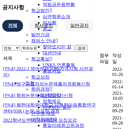
적립금운용현황
공지사항
학교법인
심연학원소개
이사회
전체
학사공지
일반공지
공고
발전기금
캠퍼스 안내
찾아오시는 길
검색
대관안내
첨부
작성
제목
학교홍보
파일
일
UNKS 언론활동
[안내] 2022-1 영어문제은행(자격시험 사전공
2022-
홍보자료
01-26
지)
학교상징
2022-
입학
[안내] 영구수료자의논문제출자격회복신청
01-14
학위과정
2021-
모집요강
[안내] 학위논문제출 연한연기신청
10-05
장학제도
[안내] 북한대학원대학교 남북한마음통합연구
2021-
자주하는 질문
09-29
센터(SSK) 논문 공모전 개최
연구생 제도
2021-
비학위과정
2022학년도 전기 신/편입생 모집요강
09-28
통일미래최고위과정