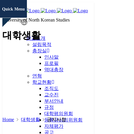
Quick Menu
University of North Korean Studies
학생정보
대학생활
시스템
학교소개
설립목적
총장실
증명서발급
인사말
프로필
역대총장
연혁
통일미래 최
학교현황
고위과정
조직도
교수진
현대북한연
부서안내
구
JAMS
규정
대학평의원회
Home
대학생활
공지사항
KCI논문
등록금심의위원회
유사도검사
자체평가
공고