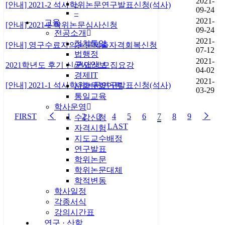
2021-
–
[안내] 2021-2 석사학위논문연구발표신청(석사)
09-24
–
2021-
교육
[안내] 2021-2 학위논문심사신청
09-24
전공소개
2021-
정치통일
[안내] 영구수료자의논문제출자격회복신청
07-12
법행정
2021-
군사안보
2021학년도 후기 신/편입생 모집요강
04-02
경제IT
2021-
[안내] 2021-1 석사학위논문연구발표신청(석사)
사회문화언론
03-29
통일교육
학사운영
1
2
3
4
5
6
7
8
9
수강신청
자격시험
지도교수배정
연구발표
학위논문
학위논문대체
학적변동
학사일정
각종서식
강의시간표
연구 · 산학
개인정보처리방침