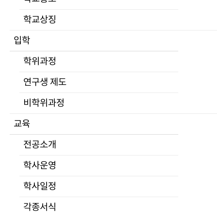
부서안내
학교상징
규정
대학평의원회
입학
등록금심의위원회
University of North Korean Studies
학위과정
자체평가
대학생활
공고
연구생 제도
적립금운용현황
비학위과정
학교법인
교육
심연학원소개
이사회
전공소개
공고
학사운영
발전기금
Home
>
대학생활
>
공지사항
캠퍼스안내
학사일정
찾아오시는길
각종서식
대관안내