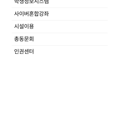
학생정보시스템
연구
답글쓰기
전공소개
교소개
입학
교육
·
대학
사이버혼합강좌
목록보기
정치통일
산학
법행정
시설이용
군사안보
총동문회
경제IT
사회문화언론
인권센터
통일교육
정보분석
개인정보처리방침
학사운영
대학정보공시
수강신청
자체평가
자격시험
예/결산공고
지도교수배정
사이트맵
연구발표
문의하기
학위논문
관련사이트
학위논문대체