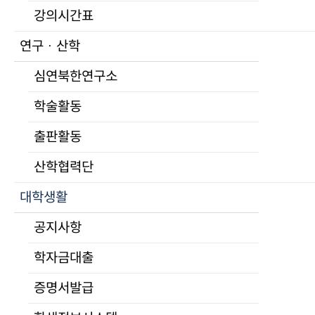
학교홍보
강의시간표
UNKS 언론활동
공지사항
연구 · 산학
홍보자료
일반공지
심연북한연구소
학교상징
2025 Free to Tell - 북한인
입학
학술활동
작성일
학위과정
출판활동
2025-08-28 11:43
모집요강
조회
장학제도
산학협력단
4272
자주하는 질문
대학생활
연구생 제도
비학위과정
북한인권-사진-및-체험수기-공모전-공고문_최종.hwp
공지사항
북한인권-사진-및-수
이전글
통일미래최고위과정
학자금대출
2025-2 자격시험신청 안내
프로그램
다음글
모집요강
증명서발급
2025년 제2차 서울대학교 의과대학 통일의학센터 연구원 채
교육