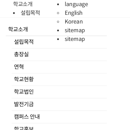
Quick Menu
학교소개
language
학생정보
설립목적
English
시스템
총장실
Korean
학교소개
증명서발급
인사말
sitemap
통일미래 최고위과정
프로필
sitemap
설립목적
현대북한연구
역대총장
총장실
JAMS
연혁
KCI논문
학교현황
연혁
유사도검사
조직도
학교현황
KCI논문
교수진
유사도검사
전임교원
학교법인
명예교수
발전기금
겸임교수
캠퍼스 안내
초빙교수
석좌교수
학교홍보