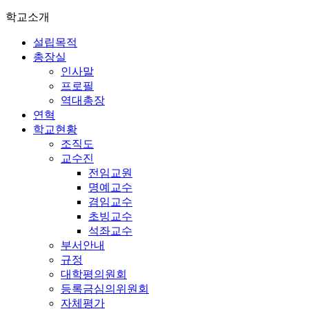
학교소개
설립목적
총장실
인사말
프로필
역대총장
연혁
학교현황
조직도
교수진
전임교원
명예교수
겸임교수
초빙교수
석좌교수
부서안내
규정
대학평의원회
등록금심의위원회
자체평가