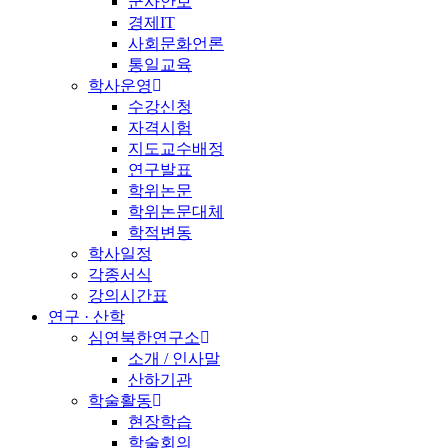
군사안보
경제IT
사회문화언론
통일교육
학사운영
수강신청
자격시험
지도교수배정
연구발표
학위논문
학위논문대체
학적변동
학사일정
각종서식
강의시간표
연구 · 산학
심연북한연구소
소개 / 인사말
산하기관
학술활동
현장학습
학술회의