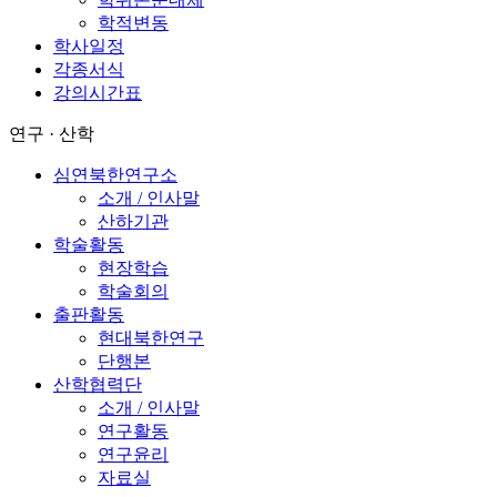
학적변동
학사일정
각종서식
강의시간표
연구 · 산학
심연북한연구소
소개 / 인사말
산하기관
학술활동
현장학습
학술회의
출판활동
현대북한연구
단행본
산학협력단
소개 / 인사말
연구활동
연구윤리
자료실