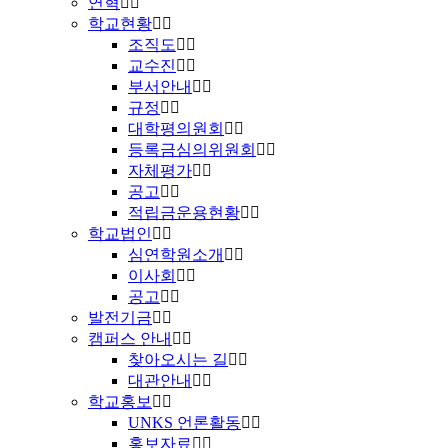
연혁
학교현황
조직도
교수진
부서안내
규정
대학평의원회
등록금심의위원회
자체평가
공고
적립금운용현황
학교법인
심연학원소개
이사회
공고
발전기금
캠퍼스 안내
찾아오시는 길
대관안내
학교홍보
UNKS 언론활동
홍보자료