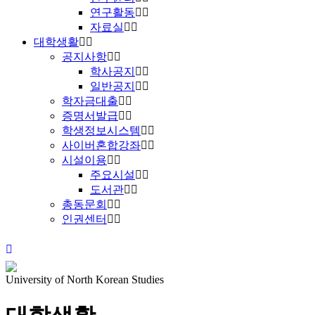
연구활동
자료실
대학생활
공지사항
학사공지
일반공지
학자금대출
증명서발급
학생정보시스템
사이버혼합강좌
시설이용
주요시설
도서관
총동문회
인권센터
University of North Korean Studies