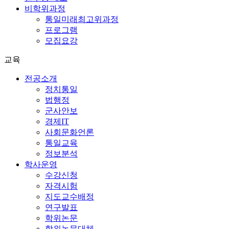
비학위과정
통일미래최고위과정
프로그램
모집요강
교육
전공소개
정치통일
법행정
군사안보
경제IT
사회문화언론
통일교육
정보분석
학사운영
수강신청
자격시험
지도교수배정
연구발표
학위논문
학위논문대체