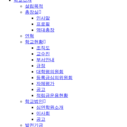
학교소개
설립목적
총장실
인사말
프로필
역대총장
연혁
학교현황
조직도
교수진
부서안내
규정
대학평의원회
등록금심의위원회
자체평가
공고
적립금운용현황
학교법인
심연학원소개
이사회
공고
발전기금