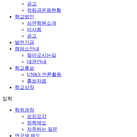
공고
적립금운용현황
학교법인
심연학원소개
이사회
공고
발전기금
캠퍼스안내
찾아오시는길
대관안내
학교홍보
UNKS 언론활동
홍보자료
학교상징
입학
학위과정
모집요강
장학제도
자주하는 질문
연구생 제도