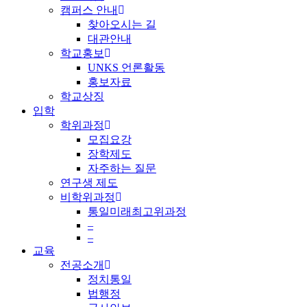
캠퍼스 안내
찾아오시는 길
대관안내
학교홍보
UNKS 언론활동
홍보자료
학교상징
입학
학위과정
모집요강
장학제도
자주하는 질문
연구생 제도
비학위과정
통일미래최고위과정
–
–
교육
전공소개
정치통일
법행정