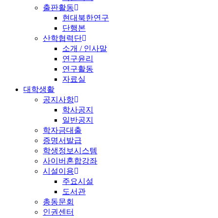
출판활동
현대북한연구
단행본
산학협력단
소개 / 인사말
연구윤리
연구활동
자료실
대학생활
공지사항
학사공지
일반공지
학자금대출
증명서발급
학생정보시스템
사이버혼합강좌
시설이용
주요시설
도서관
총동문회
인권센터