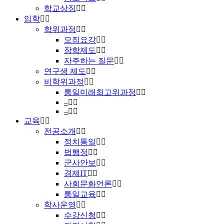
학교상징
입학
학위과정
모집요강
장학제도
자주하는 질문
연구생 제도
비학위과정
통일미래최고위과정
–
–
교육
전공소개
정치통일
법행정
군사안보
경제IT
사회문화언론
통일교육
학사운영
수강신청