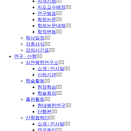
자격시험
지도교수배정
연구발표
학위논문
학위논문대체
학적변동
학사일정
각종서식
강의시간표
연구 · 산학
심연북한연구소
소개 / 인사말
산하기관
학술활동
현장학습
학술회의
출판활동
현대북한연구
단행본
산학협력단
소개 / 인사말
연구윤리