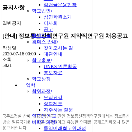
적립금운용현황
공지사항
학교법인
심연학원소개
일반공지
이사회
공고
[안내] 정보통신정책연구원 계약직연구원 채용공고
발전기금
캠퍼스 안내
찾아오시는 길
작성일
2020-07-16 00:00
대관안내
조회
학교홍보
5821
UNKS 언론활동
홍보자료
학교상징
입학
학위과정
모집요강
장학제도
자주하는 질문
국무조정실 산하 ICT정책연구기관인 정보통신정책연구원에서는 정보통신
연구생 제도
방송 일류국가를 선도할 의욕적이고 유능한 인재를 공개모집하오니 많은
비학위과정
응모 바랍니다.
통일미래최고위과정