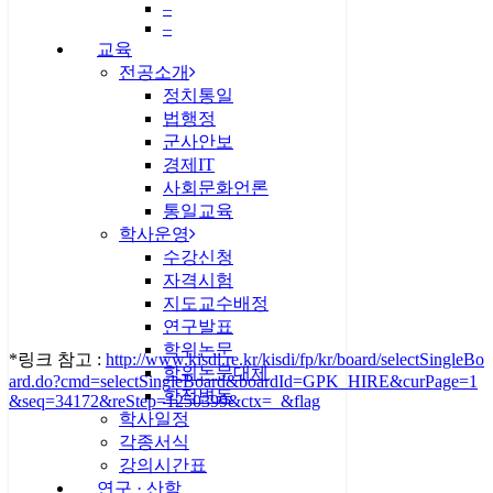
–
–
교육
전공소개
정치통일
법행정
군사안보
경제IT
사회문화언론
통일교육
학사운영
수강신청
자격시험
지도교수배정
연구발표
학위논문
*링크 참고 :
http://www.kisdi.re.kr/kisdi/fp/kr/board/selectSingleBo
학위논문대체
ard.do?cmd=selectSingleBoard&boardId=GPK_HIRE&curPage=1
학적변동
&seq=34172&reStep=1250399&ctx=_&flag
학사일정
각종서식
강의시간표
연구 · 산학