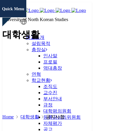
Quick Menu
University of North Korean Studies
학생정보
대학생활
시스템
학교소개
설립목적
총장실
증명서발급
인사말
프로필
역대총장
연혁
통일미래 최
학교현황
고위과정
조직도
교수진
현대북한연
부서안내
구
JAMS
규정
대학평의원회
Home
대학생활
공지사항
KCI논문
등록금심의위원회
유사도검사
자체평가
공고