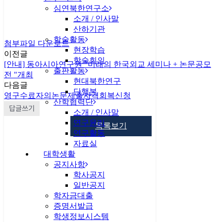
심연북한연구소
소개 / 인사말
산하기관
학술활동
첨부파일 다운로드
현장학습
이전글
학술회의
[안내] 동아시아연구원 "미래의 한국외교 세미나 + 논문공모
출판활동
전 "개최
현대북한연구
다음글
단행본
영구수료자의논문제출자격회복신청
산학협력단
답글쓰기
소개 / 인사말
연구윤리
목록보기
연구활동
자료실
대학생활
공지사항
학사공지
일반공지
학자금대출
증명서발급
개인정보처리방침
학생정보시스템