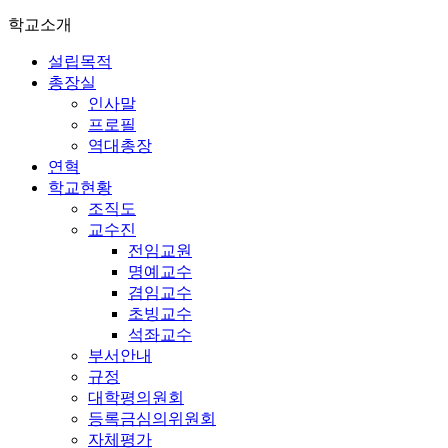
학교소개
설립목적
총장실
인사말
프로필
역대총장
연혁
학교현황
조직도
교수진
전임교원
명예교수
겸임교수
초빙교수
석좌교수
부서안내
규정
대학평의원회
등록금심의위원회
자체평가