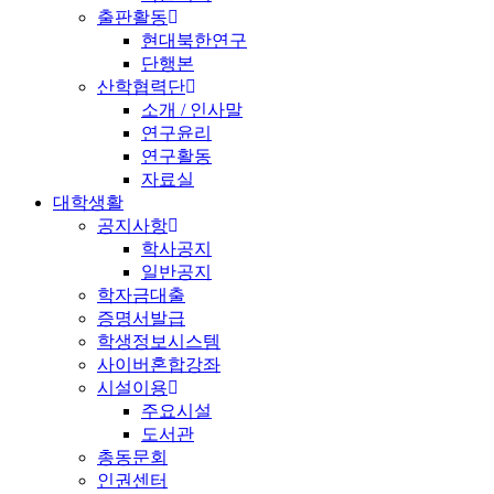
출판활동
현대북한연구
단행본
산학협력단
소개 / 인사말
연구윤리
연구활동
자료실
대학생활
공지사항
학사공지
일반공지
학자금대출
증명서발급
학생정보시스템
사이버혼합강좌
시설이용
주요시설
도서관
총동문회
인권센터