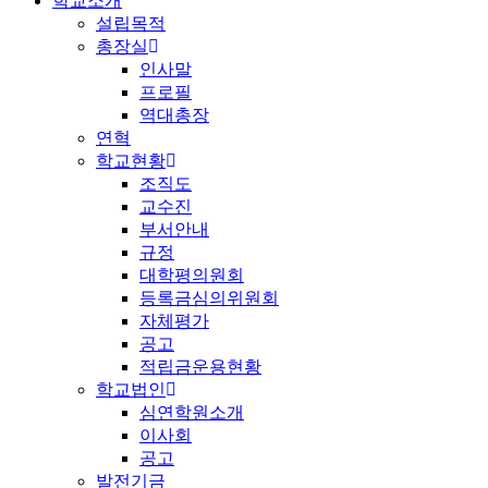
학교소개
설립목적
총장실
인사말
프로필
역대총장
연혁
학교현황
조직도
교수진
부서안내
규정
대학평의원회
등록금심의위원회
자체평가
공고
적립금운용현황
학교법인
심연학원소개
이사회
공고
발전기금