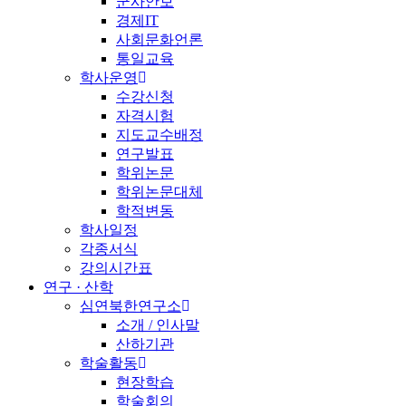
군사안보
경제IT
사회문화언론
통일교육
학사운영
수강신청
자격시험
지도교수배정
연구발표
학위논문
학위논문대체
학적변동
학사일정
각종서식
강의시간표
연구 · 산학
심연북한연구소
소개 / 인사말
산하기관
학술활동
현장학습
학술회의