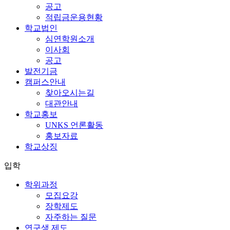
공고
적립금운용현황
학교법인
심연학원소개
이사회
공고
발전기금
캠퍼스안내
찾아오시는길
대관안내
학교홍보
UNKS 언론활동
홍보자료
학교상징
입학
학위과정
모집요강
장학제도
자주하는 질문
연구생 제도