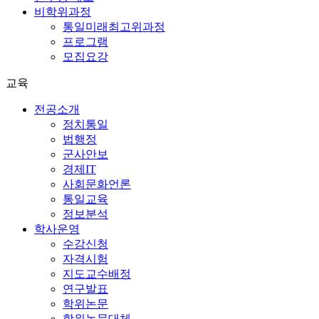
비학위과정
통일미래최고위과정
프로그램
모집요강
교육
전공소개
정치통일
법행정
군사안보
경제IT
사회문화언론
통일교육
정보분석
학사운영
수강신청
자격시험
지도교수배정
연구발표
학위논문
학위논문대체