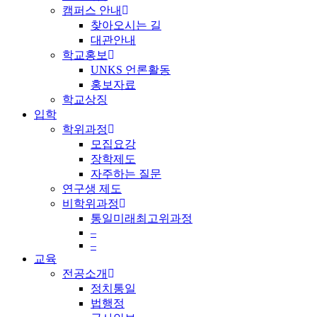
캠퍼스 안내
찾아오시는 길
대관안내
학교홍보
UNKS 언론활동
홍보자료
학교상징
입학
학위과정
모집요강
장학제도
자주하는 질문
연구생 제도
비학위과정
통일미래최고위과정
–
–
교육
전공소개
정치통일
법행정