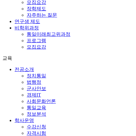
모집요강
장학제도
자주하는 질문
연구생 제도
비학위과정
통일미래최고위과정
프로그램
모집요강
교육
전공소개
정치통일
법행정
군사안보
경제IT
사회문화언론
통일교육
정보분석
학사운영
수강신청
자격시험