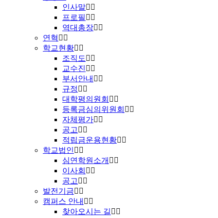
인사말
프로필
역대총장
연혁
학교현황
조직도
교수진
부서안내
규정
대학평의원회
등록금심의위원회
자체평가
공고
적립금운용현황
학교법인
심연학원소개
이사회
공고
발전기금
캠퍼스 안내
찾아오시는 길