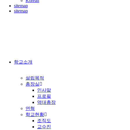
Korean
sitemap
sitemap
학교소개
설립목적
총장실
인사말
프로필
역대총장
연혁
학교현황
조직도
교수진