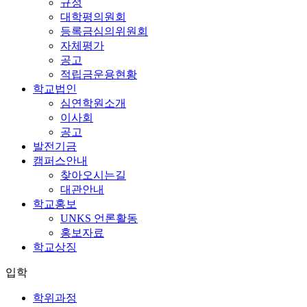
규정
대학평의원회
등록금심의위원회
자체평가
공고
적립금운용현황
학교법인
심연학원소개
이사회
공고
발전기금
캠퍼스안내
찾아오시는길
대관안내
학교홍보
UNKS 언론활동
홍보자료
학교상징
입학
학위과정