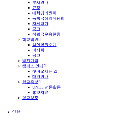
부서안내
규정
대학평의원회
등록금심의위원회
자체평가
공고
적립금운용현황
학교법인
심연학원소개
이사회
공고
발전기금
캠퍼스 안내
찾아오시는 길
대관안내
학교홍보
UNKS 언론활동
홍보자료
학교상징
입학