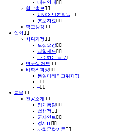
대관안내
학교홍보
UNKS 언론활동
홍보자료
학교상징
입학
학위과정
모집요강
장학제도
자주하는 질문
연구생 제도
비학위과정
통일미래최고위과정
–
–
교육
전공소개
정치통일
법행정
군사안보
경제IT
사회문화언론