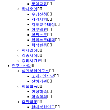
통일교육
학사운영
수강신청
자격시험
지도교수배정
연구발표
학위논문
학위논문대체
학적변동
학사일정
각종서식
강의시간표
연구 · 산학
심연북한연구소
소개 / 인사말
산하기관
학술활동
현장학습
학술회의
출판활동
현대북한연구