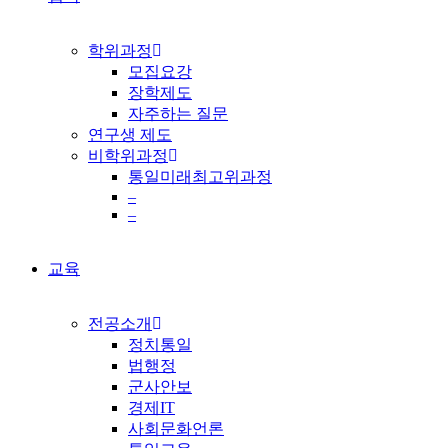
학위과정
모집요강
장학제도
자주하는 질문
연구생 제도
비학위과정
통일미래최고위과정
–
–
교육
전공소개
정치통일
법행정
군사안보
경제IT
사회문화언론