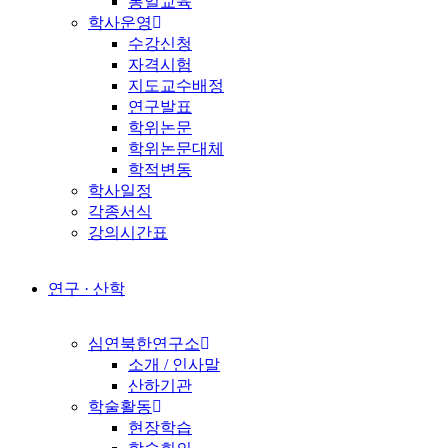
통일교육
학사운영
수강신청
자격시험
지도교수배정
연구발표
학위논문
학위논문대체
학적변동
학사일정
각종서식
강의시간표
연구 · 산학
심연북한연구소
소개 / 인사말
산하기관
학술활동
현장학습