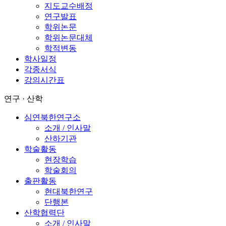
지도교수배정
연구발표
학위논문
학위논문대체
학적변동
학사일정
각종서식
강의시간표
연구 · 산학
심연북한연구소
소개 / 인사말
산하기관
학술활동
현장학습
학술회의
출판활동
현대북한연구
단행본
산학협력단
소개 / 인사말