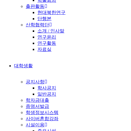
학술회의
출판활동
현대북한연구
단행본
산학협력단
소개 / 인사말
연구윤리
연구활동
자료실
대학생활
공지사항
학사공지
일반공지
학자금대출
증명서발급
학생정보시스템
사이버혼합강좌
시설이용
주요시설