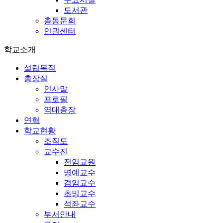
도서관
총동문회
인권센터
학교소개
설립목적
총장실
인사말
프로필
역대총장
연혁
학교현황
조직도
교수진
전임교원
명예교수
겸임교수
초빙교수
석좌교수
부서안내