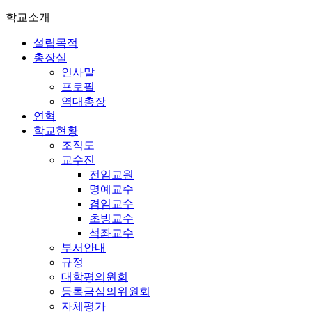
학교소개
설립목적
총장실
인사말
프로필
역대총장
연혁
학교현황
조직도
교수진
전임교원
명예교수
겸임교수
초빙교수
석좌교수
부서안내
규정
대학평의원회
등록금심의위원회
자체평가