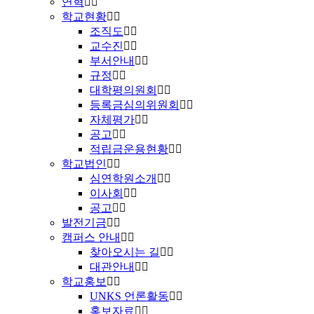
연혁
학교현황
조직도
교수진
부서안내
규정
대학평의원회
등록금심의위원회
자체평가
공고
적립금운용현황
학교법인
심연학원소개
이사회
공고
발전기금
캠퍼스 안내
찾아오시는 길
대관안내
학교홍보
UNKS 언론활동
홍보자료