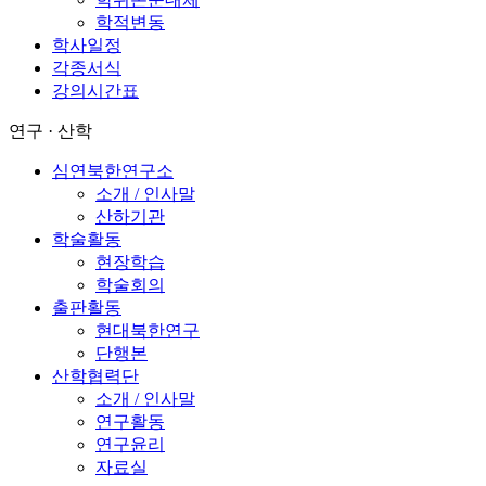
학적변동
학사일정
각종서식
강의시간표
연구 · 산학
심연북한연구소
소개 / 인사말
산하기관
학술활동
현장학습
학술회의
출판활동
현대북한연구
단행본
산학협력단
소개 / 인사말
연구활동
연구윤리
자료실