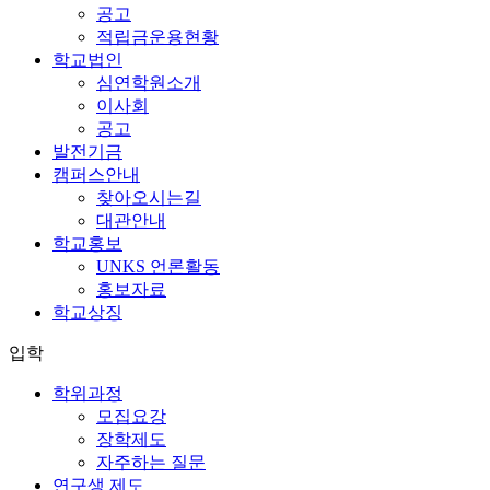
공고
적립금운용현황
학교법인
심연학원소개
이사회
공고
발전기금
캠퍼스안내
찾아오시는길
대관안내
학교홍보
UNKS 언론활동
홍보자료
학교상징
입학
학위과정
모집요강
장학제도
자주하는 질문
연구생 제도