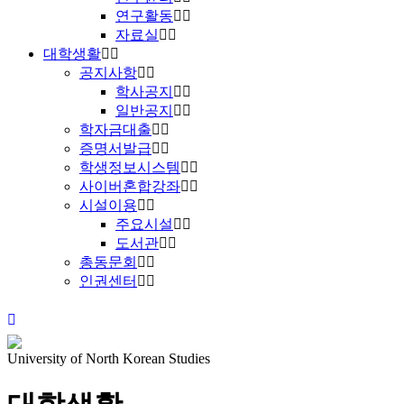
연구활동
자료실
대학생활
공지사항
학사공지
일반공지
학자금대출
증명서발급
학생정보시스템
사이버혼합강좌
시설이용
주요시설
도서관
총동문회
인권센터
University of North Korean Studies