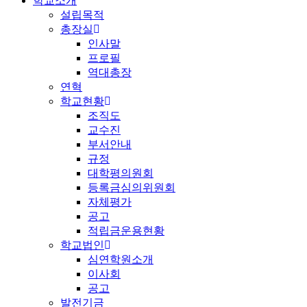
학교소개
설립목적
총장실
인사말
프로필
역대총장
연혁
학교현황
조직도
교수진
부서안내
규정
대학평의원회
등록금심의위원회
자체평가
공고
적립금운용현황
학교법인
심연학원소개
이사회
공고
발전기금