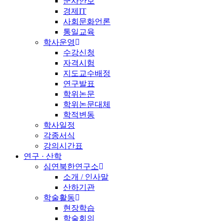
군사안보
경제IT
사회문화언론
통일교육
학사운영
수강신청
자격시험
지도교수배정
연구발표
학위논문
학위논문대체
학적변동
학사일정
각종서식
강의시간표
연구 · 산학
심연북한연구소
소개 / 인사말
산하기관
학술활동
현장학습
학술회의