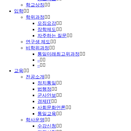
학교상징
입학
학위과정
모집요강
장학제도
자주하는 질문
연구생 제도
비학위과정
통일미래최고위과정
–
–
교육
전공소개
정치통일
법행정
군사안보
경제IT
사회문화언론
통일교육
학사운영
수강신청