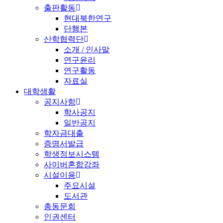
출판활동
현대북한연구
단행본
산학협력단
소개 / 인사말
연구윤리
연구활동
자료실
대학생활
공지사항
학사공지
일반공지
학자금대출
증명서발급
학생정보시스템
사이버혼합강좌
시설이용
주요시설
도서관
총동문회
인권센터