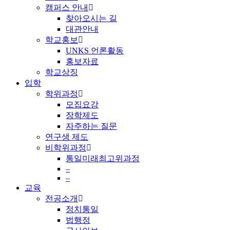
캠퍼스 안내
찾아오시는 길
대관안내
학교홍보
UNKS 언론활동
홍보자료
학교상징
입학
학위과정
모집요강
장학제도
자주하는 질문
연구생 제도
비학위과정
통일미래최고위과정
–
–
교육
전공소개
정치통일
법행정