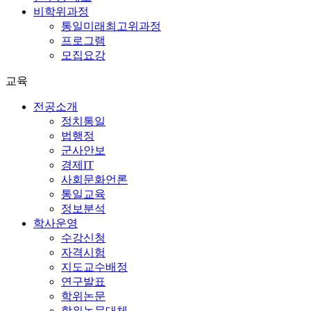
비학위과정
통일미래최고위과정
프로그램
모집요강
교육
전공소개
정치통일
법행정
군사안보
경제IT
사회문화언론
통일교육
정보분석
학사운영
수강신청
자격시험
지도교수배정
연구발표
학위논문
학위논문대체