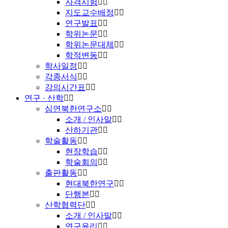
자격시험
지도교수배정
연구발표
학위논문
학위논문대체
학적변동
학사일정
각종서식
강의시간표
연구 · 산학
심연북한연구소
소개 / 인사말
산하기관
학술활동
현장학습
학술회의
출판활동
현대북한연구
단행본
산학협력단
소개 / 인사말
연구윤리