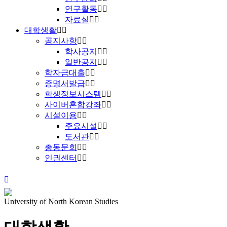
연구활동
자료실
대학생활
공지사항
학사공지
일반공지
학자금대출
증명서발급
학생정보시스템
사이버혼합강좌
시설이용
주요시설
도서관
총동문회
인권센터
University of North Korean Studies