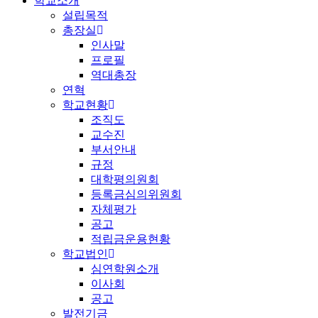
학교소개
설립목적
총장실
인사말
프로필
역대총장
연혁
학교현황
조직도
교수진
부서안내
규정
대학평의원회
등록금심의위원회
자체평가
공고
적립금운용현황
학교법인
심연학원소개
이사회
공고
발전기금