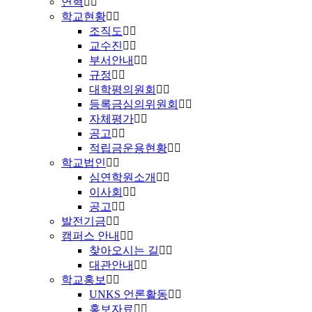
연혁
학교현황
조직도
교수진
부서안내
규정
대학평의원회
등록금심의위원회
자체평가
공고
적립금운용현황
학교법인
심연학원소개
이사회
공고
발전기금
캠퍼스 안내
찾아오시는 길
대관안내
학교홍보
UNKS 언론활동
홍보자료