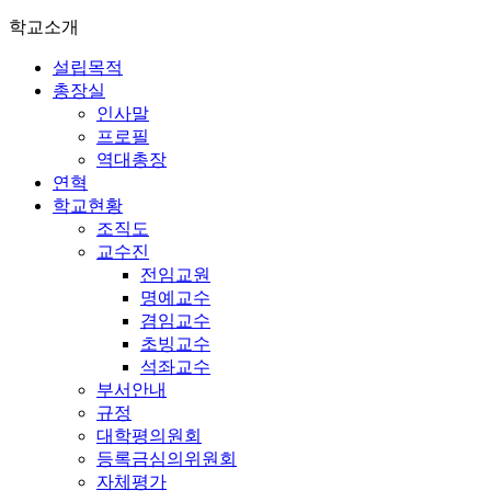
학교소개
설립목적
총장실
인사말
프로필
역대총장
연혁
학교현황
조직도
교수진
전임교원
명예교수
겸임교수
초빙교수
석좌교수
부서안내
규정
대학평의원회
등록금심의위원회
자체평가