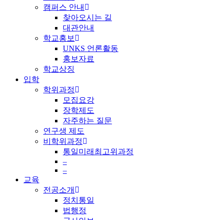
캠퍼스 안내
찾아오시는 길
대관안내
학교홍보
UNKS 언론활동
홍보자료
학교상징
입학
학위과정
모집요강
장학제도
자주하는 질문
연구생 제도
비학위과정
통일미래최고위과정
–
–
교육
전공소개
정치통일
법행정