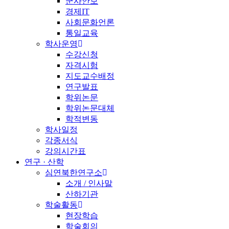
군사안보
경제IT
사회문화언론
통일교육
학사운영
수강신청
자격시험
지도교수배정
연구발표
학위논문
학위논문대체
학적변동
학사일정
각종서식
강의시간표
연구 · 산학
심연북한연구소
소개 / 인사말
산하기관
학술활동
현장학습
학술회의