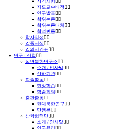
자격시험
지도교수배정
연구발표
학위논문
학위논문대체
학적변동
학사일정
각종서식
강의시간표
연구 · 산학
심연북한연구소
소개 / 인사말
산하기관
학술활동
현장학습
학술회의
출판활동
현대북한연구
단행본
산학협력단
소개 / 인사말
연구윤리