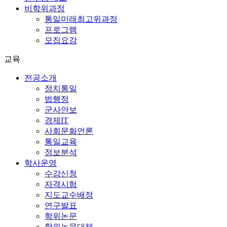
비학위과정
통일미래최고위과정
프로그램
모집요강
교육
전공소개
정치통일
법행정
군사안보
경제IT
사회문화언론
통일교육
정보분석
학사운영
수강신청
자격시험
지도교수배정
연구발표
학위논문
학위논문대체