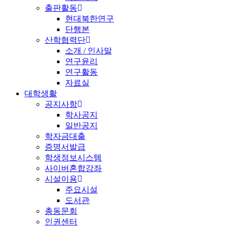
출판활동
현대북한연구
단행본
산학협력단
소개 / 인사말
연구윤리
연구활동
자료실
대학생활
공지사항
학사공지
일반공지
학자금대출
증명서발급
학생정보시스템
사이버혼합강좌
시설이용
주요시설
도서관
총동문회
인권센터