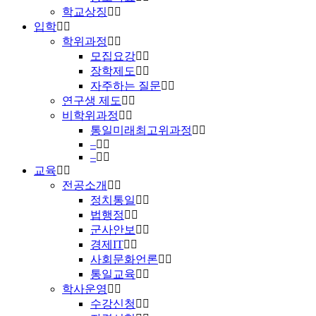
학교상징
입학
학위과정
모집요강
장학제도
자주하는 질문
연구생 제도
비학위과정
통일미래최고위과정
–
–
교육
전공소개
정치통일
법행정
군사안보
경제IT
사회문화언론
통일교육
학사운영
수강신청