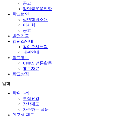
공고
적립금운용현황
학교법인
심연학원소개
이사회
공고
발전기금
캠퍼스안내
찾아오시는길
대관안내
학교홍보
UNKS 언론활동
홍보자료
학교상징
입학
학위과정
모집요강
장학제도
자주하는 질문
연구생 제도