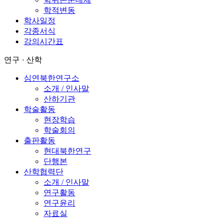
학적변동
학사일정
각종서식
강의시간표
연구 · 산학
심연북한연구소
소개 / 인사말
산하기관
학술활동
현장학습
학술회의
출판활동
현대북한연구
단행본
산학협력단
소개 / 인사말
연구활동
연구윤리
자료실