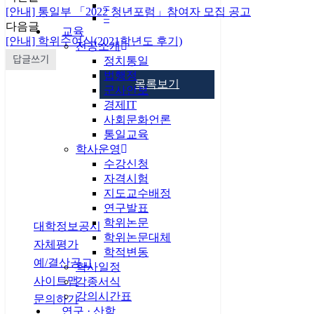
–
[안내] 통일부 「2022 청년포럼」참여자 모집 공고
–
다음글
교육
[안내] 학위수여식(2021학년도 후기)
전공소개
답글쓰기
정치통일
법행정
목록보기
군사안보
경제IT
사회문화언론
통일교육
학사운영
수강신청
자격시험
지도교수배정
연구발표
개인정보처리방침
학위논문
대학정보공시
학위논문대체
자체평가
학적변동
예/결산공고
학사일정
사이트맵
각종서식
강의시간표
문의하기
연구 · 산학