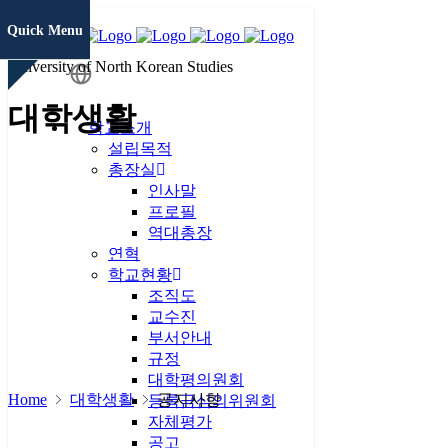
Quick Menu
University of North Korean Studies
학생정보
대학생활
시스템
학교소개
설립목적
총장실
증명서발급
인사말
프로필
역대총장
연혁
통일미래 최
학교현황
고위과정
조직도
교수진
현대북한연
부서안내
구
JAMS
규정
대학평의원회
Home
대학생활
공지사항
KCI논문
등록금심의위원회
유사도검사
자체평가
공고