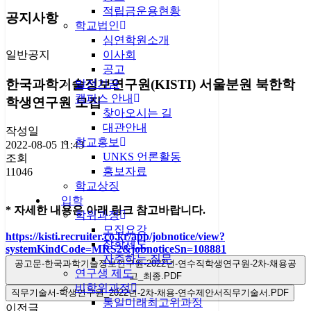
적립금운용현황
공지사항
학교법인
심연학원소개
일반공지
이사회
공고
한국과학기술정보연구원(KISTI) 서울분원 북한학
발전기금
캠퍼스 안내
학생연구원 모집
찾아오시는 길
대관안내
작성일
학교홍보
2022-08-05 11:43
UNKS 언론활동
조회
홍보자료
11046
학교상징
입학
* 자세한 내용은 아래 링크 참고바랍니다.
학위과정
모집요강
https://kisti.recruiter.co.kr/app/jobnotice/view?
장학제도
systemKindCode=MRS2&jobnoticeSn=108881
자주하는 질문
공고문-한국과학기술정보연구원-2022년-연수직학생연구원-2차-채용공
연구생 제도
고_최종.PDF
비학위과정
직무기술서-학생연구원_2022년-2차-채용-연수제안서직무기술서.PDF
통일미래최고위과정
이전글