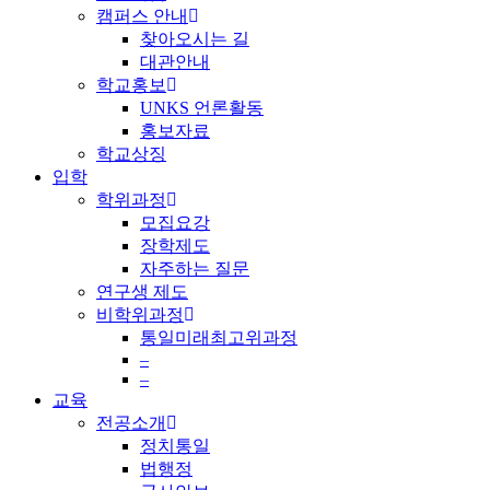
캠퍼스 안내
찾아오시는 길
대관안내
학교홍보
UNKS 언론활동
홍보자료
학교상징
입학
학위과정
모집요강
장학제도
자주하는 질문
연구생 제도
비학위과정
통일미래최고위과정
–
–
교육
전공소개
정치통일
법행정