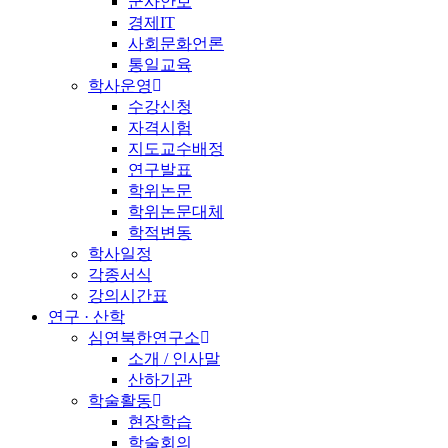
군사안보
경제IT
사회문화언론
통일교육
학사운영
수강신청
자격시험
지도교수배정
연구발표
학위논문
학위논문대체
학적변동
학사일정
각종서식
강의시간표
연구 · 산학
심연북한연구소
소개 / 인사말
산하기관
학술활동
현장학습
학술회의