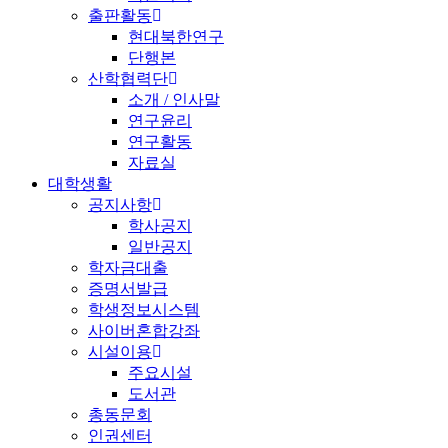
출판활동
현대북한연구
단행본
산학협력단
소개 / 인사말
연구윤리
연구활동
자료실
대학생활
공지사항
학사공지
일반공지
학자금대출
증명서발급
학생정보시스템
사이버혼합강좌
시설이용
주요시설
도서관
총동문회
인권센터