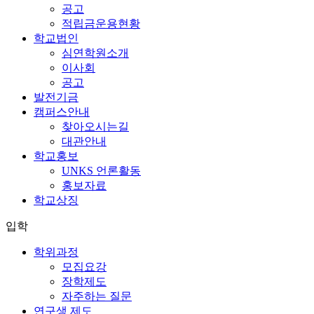
공고
적립금운용현황
학교법인
심연학원소개
이사회
공고
발전기금
캠퍼스안내
찾아오시는길
대관안내
학교홍보
UNKS 언론활동
홍보자료
학교상징
입학
학위과정
모집요강
장학제도
자주하는 질문
연구생 제도