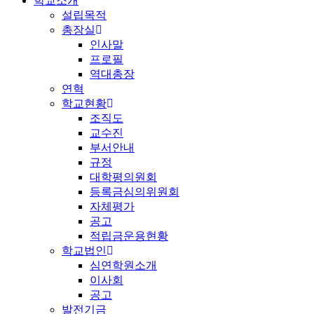
학교소개
설립목적
총장실
인사말
프로필
역대총장
연혁
학교현황
조직도
교수진
부서안내
규정
대학평의원회
등록금심의위원회
자체평가
공고
적립금운용현황
학교법인
심연학원소개
이사회
공고
발전기금