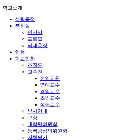
학교소개
설립목적
총장실
인사말
프로필
역대총장
연혁
학교현황
조직도
교수진
전임교원
명예교수
겸임교수
초빙교수
석좌교수
부서안내
규정
대학평의원회
등록금심의위원회
자체평가