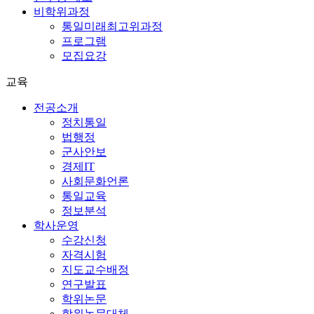
비학위과정
통일미래최고위과정
프로그램
모집요강
교육
전공소개
정치통일
법행정
군사안보
경제IT
사회문화언론
통일교육
정보분석
학사운영
수강신청
자격시험
지도교수배정
연구발표
학위논문
학위논문대체