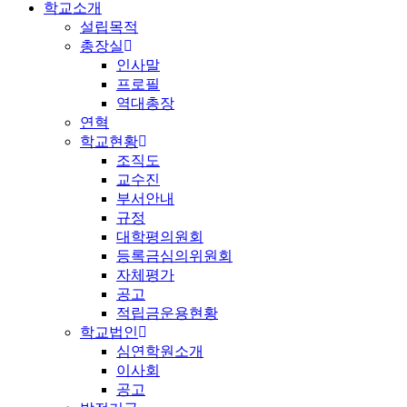
학교소개
설립목적
총장실
인사말
프로필
역대총장
연혁
학교현황
조직도
교수진
부서안내
규정
대학평의원회
등록금심의위원회
자체평가
공고
적립금운용현황
학교법인
심연학원소개
이사회
공고