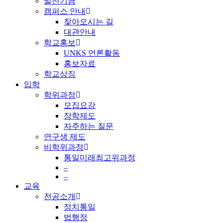
발전기금
캠퍼스 안내
찾아오시는 길
대관안내
학교홍보
UNKS 언론활동
홍보자료
학교상징
입학
학위과정
모집요강
장학제도
자주하는 질문
연구생 제도
비학위과정
통일미래최고위과정
–
–
교육
전공소개
정치통일
법행정