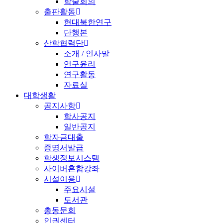
학술회의
출판활동
현대북한연구
단행본
산학협력단
소개 / 인사말
연구윤리
연구활동
자료실
대학생활
공지사항
학사공지
일반공지
학자금대출
증명서발급
학생정보시스템
사이버혼합강좌
시설이용
주요시설
도서관
총동문회
인권센터