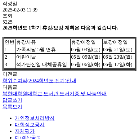
작성일
2025-02-03 11:39
조회
5225
2025학년도 1학기 휴강/보강 계획은 다음과 같습니다.
연번
휴강사유
휴강예정일
보강예정일
1
가족의달 5월 연휴
05월 03일(토)
06월 21일(토)
2
어린이날
05월 05일(월)
06월 23일(월)
3
석가탄신일 대체공휴일
05월 06일(화)
06월 17일(화)
이전글
학위수여식(2024학년도 전기)안내
다음글
북한대학원대학교 도서관 도서기증 및 나눔안내
답글쓰기
목록보기
개인정보처리방침
대학정보공시
자체평가
예/결산공고