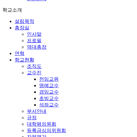
학교소개
설립목적
총장실
인사말
프로필
역대총장
연혁
학교현황
조직도
교수진
전임교원
명예교수
겸임교수
초빙교수
석좌교수
부서안내
규정
대학평의원회
등록금심의위원회
자체평가