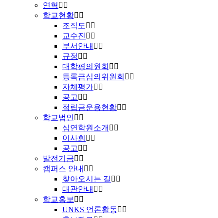
연혁
학교현황
조직도
교수진
부서안내
규정
대학평의원회
등록금심의위원회
자체평가
공고
적립금운용현황
학교법인
심연학원소개
이사회
공고
발전기금
캠퍼스 안내
찾아오시는 길
대관안내
학교홍보
UNKS 언론활동