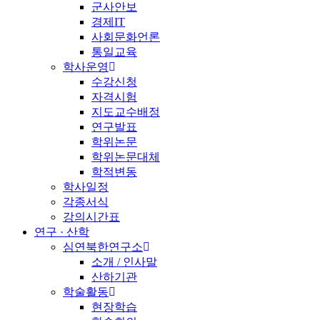
군사안보
경제IT
사회문화언론
통일교육
학사운영
수강신청
자격시험
지도교수배정
연구발표
학위논문
학위논문대체
학적변동
학사일정
각종서식
강의시간표
연구 · 산학
심연북한연구소
소개 / 인사말
산하기관
학술활동
현장학습