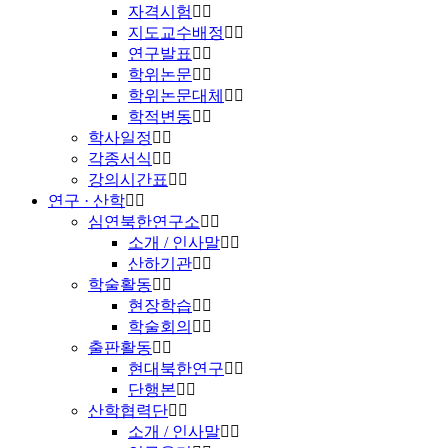
자격시험
지도교수배정
연구발표
학위논문
학위논문대체
학적변동
학사일정
각종서식
강의시간표
연구 · 산학
심연북한연구소
소개 / 인사말
산하기관
학술활동
현장학습
학술회의
출판활동
현대북한연구
단행본
산학협력단
소개 / 인사말