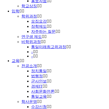
홍보자료
학교상징
입학
학위과정
모집요강
장학제도
자주하는 질문
연구생 제도
비학위과정
통일미래최고위과정
–
–
교육
전공소개
정치통일
법행정
군사안보
경제IT
사회문화언론
통일교육
학사운영
수강신청