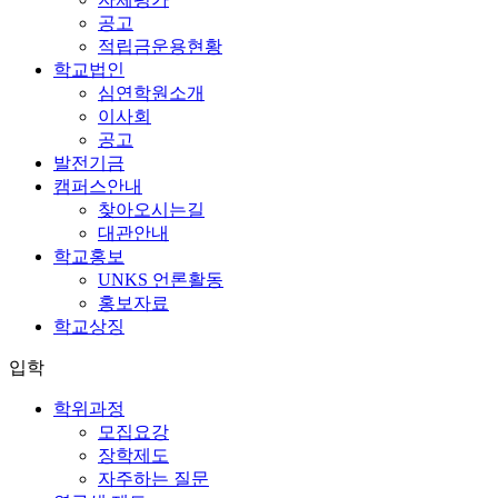
공고
적립금운용현황
학교법인
심연학원소개
이사회
공고
발전기금
캠퍼스안내
찾아오시는길
대관안내
학교홍보
UNKS 언론활동
홍보자료
학교상징
입학
학위과정
모집요강
장학제도
자주하는 질문