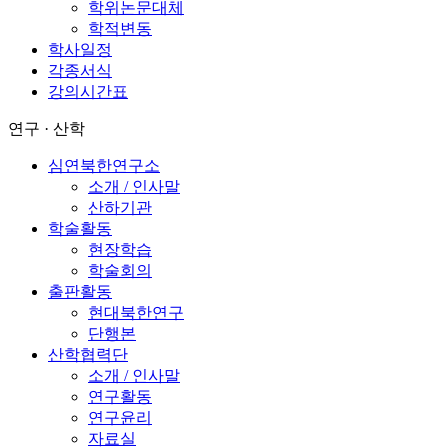
학위논문대체
학적변동
학사일정
각종서식
강의시간표
연구 · 산학
심연북한연구소
소개 / 인사말
산하기관
학술활동
현장학습
학술회의
출판활동
현대북한연구
단행본
산학협력단
소개 / 인사말
연구활동
연구윤리
자료실