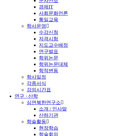
군사안보
경제IT
사회문화언론
통일교육
학사운영
수강신청
자격시험
지도교수배정
연구발표
학위논문
학위논문대체
학적변동
학사일정
각종서식
강의시간표
연구 · 산학
심연북한연구소
소개 / 인사말
산하기관
학술활동
현장학습
학술회의