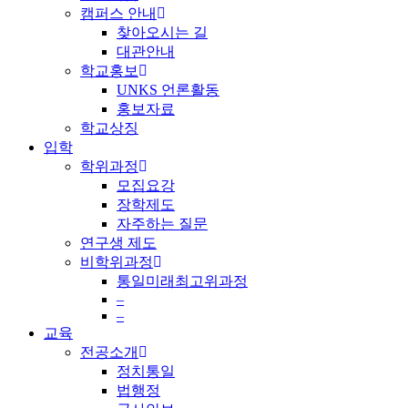
캠퍼스 안내
찾아오시는 길
대관안내
학교홍보
UNKS 언론활동
홍보자료
학교상징
입학
학위과정
모집요강
장학제도
자주하는 질문
연구생 제도
비학위과정
통일미래최고위과정
–
–
교육
전공소개
정치통일
법행정