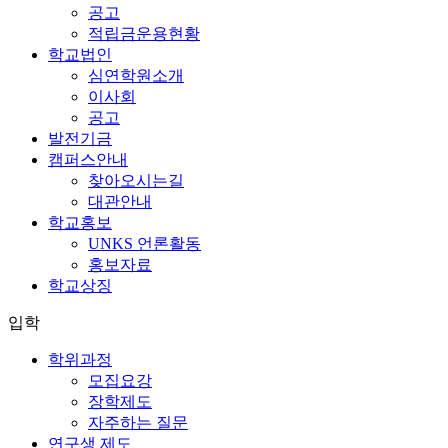
공고
적립금운용현황
학교법인
심연학원소개
이사회
공고
발전기금
캠퍼스안내
찾아오시는길
대관안내
학교홍보
UNKS 언론활동
홍보자료
학교상징
입학
학위과정
모집요강
장학제도
자주하는 질문
연구생 제도