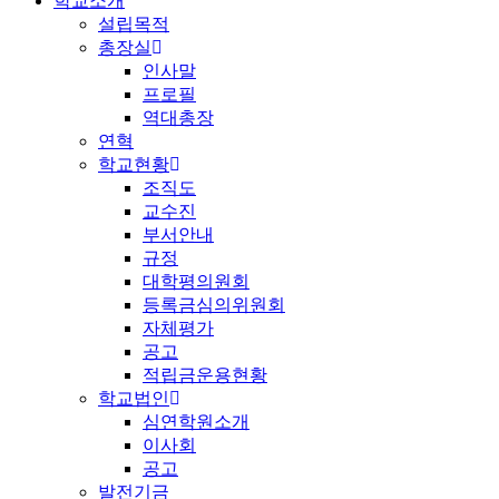
학교소개
설립목적
총장실
인사말
프로필
역대총장
연혁
학교현황
조직도
교수진
부서안내
규정
대학평의원회
등록금심의위원회
자체평가
공고
적립금운용현황
학교법인
심연학원소개
이사회
공고
발전기금