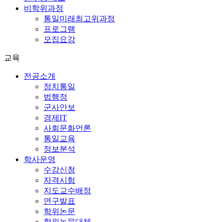
비학위과정
통일미래최고위과정
프로그램
모집요강
교육
전공소개
정치통일
법행정
군사안보
경제IT
사회문화언론
통일교육
정보분석
학사운영
수강신청
자격시험
지도교수배정
연구발표
학위논문
학위논문대체