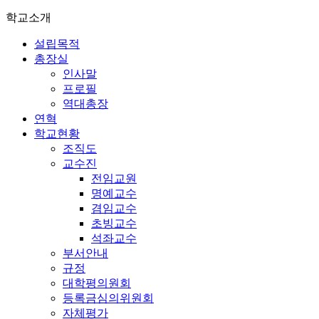
학교소개
설립목적
총장실
인사말
프로필
역대총장
연혁
학교현황
조직도
교수진
전임교원
명예교수
겸임교수
초빙교수
석좌교수
부서안내
규정
대학평의원회
등록금심의위원회
자체평가