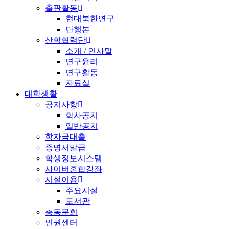
출판활동
현대북한연구
단행본
산학협력단
소개 / 인사말
연구윤리
연구활동
자료실
대학생활
공지사항
학사공지
일반공지
학자금대출
증명서발급
학생정보시스템
사이버혼합강좌
시설이용
주요시설
도서관
총동문회
인권센터