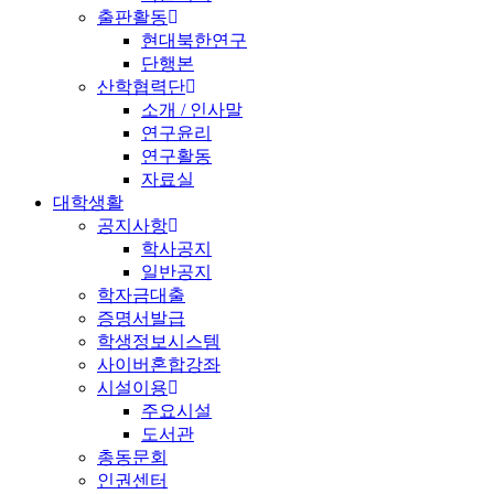
출판활동
현대북한연구
단행본
산학협력단
소개 / 인사말
연구윤리
연구활동
자료실
대학생활
공지사항
학사공지
일반공지
학자금대출
증명서발급
학생정보시스템
사이버혼합강좌
시설이용
주요시설
도서관
총동문회
인권센터