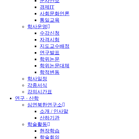
군사안보
경제IT
사회문화언론
통일교육
학사운영
수강신청
자격시험
지도교수배정
연구발표
학위논문
학위논문대체
학적변동
학사일정
각종서식
강의시간표
연구 · 산학
심연북한연구소
소개 / 인사말
산하기관
학술활동
현장학습
학술회의