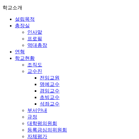
학교소개
설립목적
총장실
인사말
프로필
역대총장
연혁
학교현황
조직도
교수진
전임교원
명예교수
겸임교수
초빙교수
석좌교수
부서안내
규정
대학평의원회
등록금심의위원회
자체평가