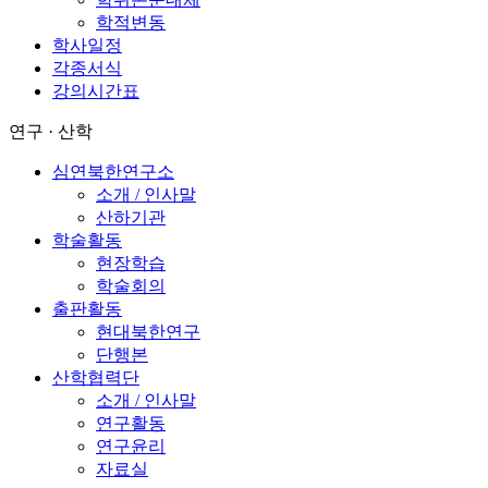
학적변동
학사일정
각종서식
강의시간표
연구 · 산학
심연북한연구소
소개 / 인사말
산하기관
학술활동
현장학습
학술회의
출판활동
현대북한연구
단행본
산학협력단
소개 / 인사말
연구활동
연구윤리
자료실