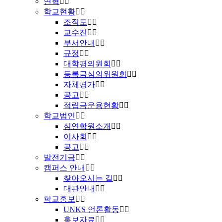
연혁
학교현황
조직도
교수진
부서안내
규정
대학평의원회
등록금심의위원회
자체평가
공고
적립금운용현황
학교법인
심연학원소개
이사회
공고
발전기금
캠퍼스 안내
찾아오시는 길
대관안내
학교홍보
UNKS 언론활동
홍보자료