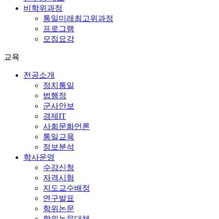
비학위과정
통일미래최고위과정
프로그램
모집요강
교육
전공소개
정치통일
법행정
군사안보
경제IT
사회문화언론
통일교육
정보분석
학사운영
수강신청
자격시험
지도교수배정
연구발표
학위논문
학위논문대체