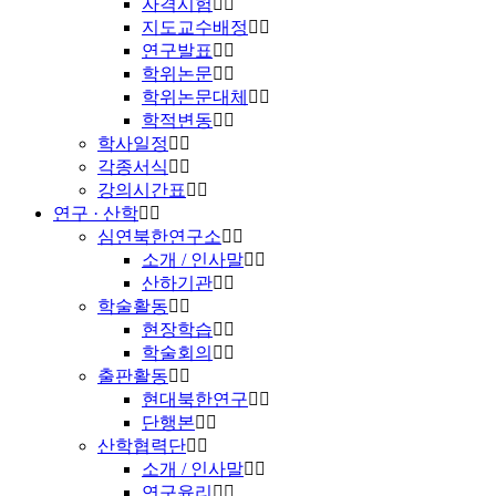
자격시험
지도교수배정
연구발표
학위논문
학위논문대체
학적변동
학사일정
각종서식
강의시간표
연구 · 산학
심연북한연구소
소개 / 인사말
산하기관
학술활동
현장학습
학술회의
출판활동
현대북한연구
단행본
산학협력단
소개 / 인사말
연구윤리