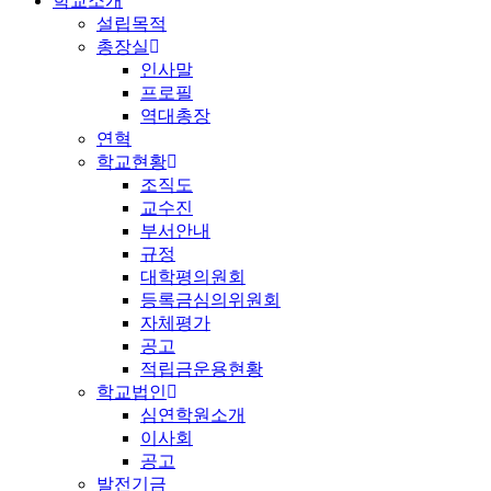
학교소개
설립목적
총장실
인사말
프로필
역대총장
연혁
학교현황
조직도
교수진
부서안내
규정
대학평의원회
등록금심의위원회
자체평가
공고
적립금운용현황
학교법인
심연학원소개
이사회
공고
발전기금