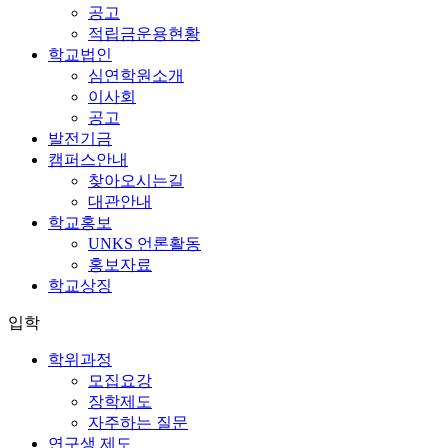
공고
적립금운용현황
학교법인
심연학원소개
이사회
공고
발전기금
캠퍼스안내
찾아오시는길
대관안내
학교홍보
UNKS 언론활동
홍보자료
학교상징
입학
학위과정
모집요강
장학제도
자주하는 질문
연구생 제도