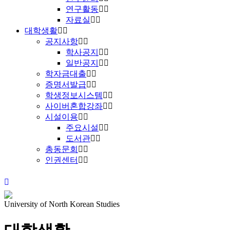
연구활동
자료실
대학생활
공지사항
학사공지
일반공지
학자금대출
증명서발급
학생정보시스템
사이버혼합강좌
시설이용
주요시설
도서관
총동문회
인권센터
University of North Korean Studies