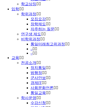
학교상징
입학
학위과정
모집요강
장학제도
자주하는 질문
연구생 제도
비학위과정
통일미래최고위과정
–
–
교육
전공소개
정치통일
법행정
군사안보
경제IT
사회문화언론
통일교육
학사운영
수강신청