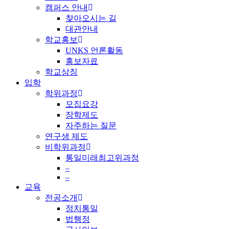
캠퍼스 안내
찾아오시는 길
대관안내
학교홍보
UNKS 언론활동
홍보자료
학교상징
입학
학위과정
모집요강
장학제도
자주하는 질문
연구생 제도
비학위과정
통일미래최고위과정
–
–
교육
전공소개
정치통일
법행정