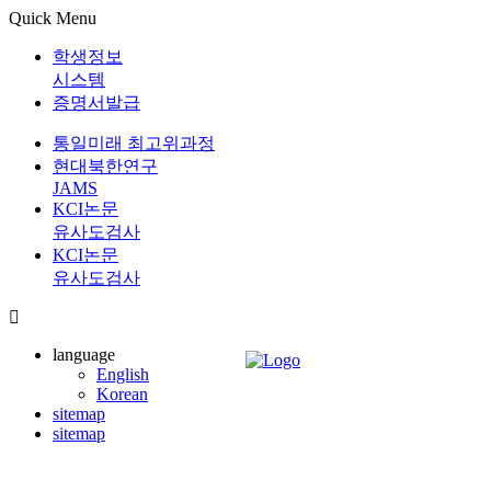
Quick Menu
학생정보
시스템
증명서발급
통일미래 최고위과정
현대북한연구
JAMS
KCI논문
유사도검사
KCI논문
유사도검사
language
English
Korean
sitemap
sitemap