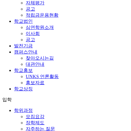
자체평가
공고
적립금운용현황
학교법인
심연학원소개
이사회
공고
발전기금
캠퍼스안내
찾아오시는길
대관안내
학교홍보
UNKS 언론활동
홍보자료
학교상징
입학
학위과정
모집요강
장학제도
자주하는 질문