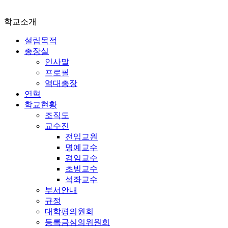
학교소개
설립목적
총장실
인사말
프로필
역대총장
연혁
학교현황
조직도
교수진
전임교원
명예교수
겸임교수
초빙교수
석좌교수
부서안내
규정
대학평의원회
등록금심의위원회