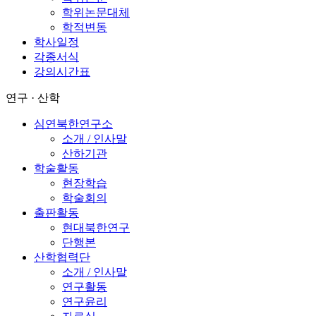
학위논문대체
학적변동
학사일정
각종서식
강의시간표
연구 · 산학
심연북한연구소
소개 / 인사말
산하기관
학술활동
현장학습
학술회의
출판활동
현대북한연구
단행본
산학협력단
소개 / 인사말
연구활동
연구윤리