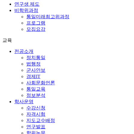
연구생 제도
비학위과정
통일미래최고위과정
프로그램
모집요강
교육
전공소개
정치통일
법행정
군사안보
경제IT
사회문화언론
통일교육
정보분석
학사운영
수강신청
자격시험
지도교수배정
연구발표
학위논문