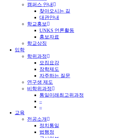
캠퍼스 안내
찾아오시는 길
대관안내
학교홍보
UNKS 언론활동
홍보자료
학교상징
입학
학위과정
모집요강
장학제도
자주하는 질문
연구생 제도
비학위과정
통일미래최고위과정
–
–
교육
전공소개
정치통일
법행정