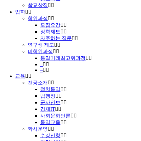
학교상징
입학
학위과정
모집요강
장학제도
자주하는 질문
연구생 제도
비학위과정
통일미래최고위과정
–
–
교육
전공소개
정치통일
법행정
군사안보
경제IT
사회문화언론
통일교육
학사운영
수강신청