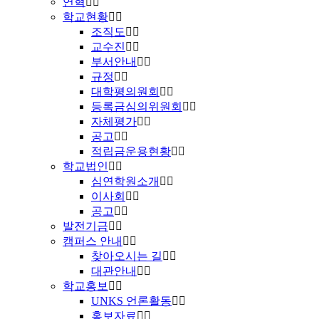
연혁
학교현황
조직도
교수진
부서안내
규정
대학평의원회
등록금심의위원회
자체평가
공고
적립금운용현황
학교법인
심연학원소개
이사회
공고
발전기금
캠퍼스 안내
찾아오시는 길
대관안내
학교홍보
UNKS 언론활동
홍보자료