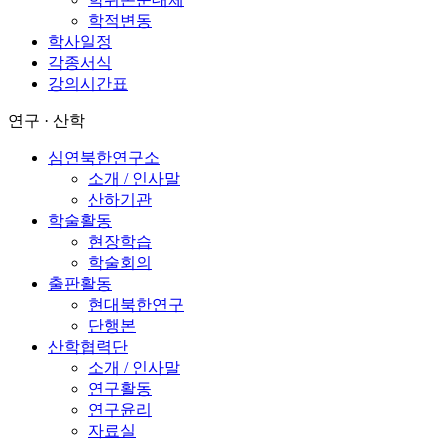
학적변동
학사일정
각종서식
강의시간표
연구 · 산학
심연북한연구소
소개 / 인사말
산하기관
학술활동
현장학습
학술회의
출판활동
현대북한연구
단행본
산학협력단
소개 / 인사말
연구활동
연구윤리
자료실