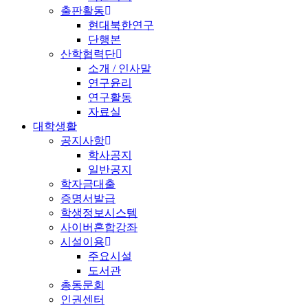
출판활동
현대북한연구
단행본
산학협력단
소개 / 인사말
연구윤리
연구활동
자료실
대학생활
공지사항
학사공지
일반공지
학자금대출
증명서발급
학생정보시스템
사이버혼합강좌
시설이용
주요시설
도서관
총동문회
인권센터