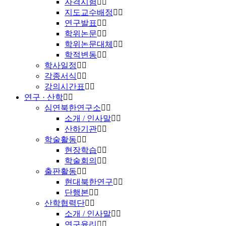
자격시험
지도교수배정
연구발표
학위논문
학위논문대체
학적변동
학사일정
각종서식
강의시간표
연구 · 산학
심연북한연구소
소개 / 인사말
산하기관
학술활동
현장학습
학술회의
출판활동
현대북한연구
단행본
산학협력단
소개 / 인사말
연구윤리