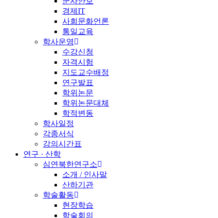
군사안보
경제IT
사회문화언론
통일교육
학사운영
수강신청
자격시험
지도교수배정
연구발표
학위논문
학위논문대체
학적변동
학사일정
각종서식
강의시간표
연구 · 산학
심연북한연구소
소개 / 인사말
산하기관
학술활동
현장학습
학술회의