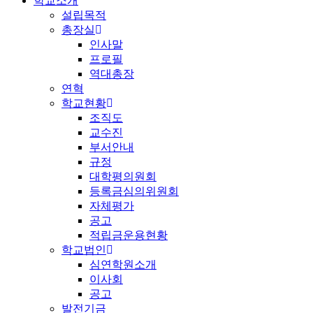
학교소개
설립목적
총장실
인사말
프로필
역대총장
연혁
학교현황
조직도
교수진
부서안내
규정
대학평의원회
등록금심의위원회
자체평가
공고
적립금운용현황
학교법인
심연학원소개
이사회
공고
발전기금