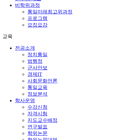
비학위과정
통일미래최고위과정
프로그램
모집요강
교육
전공소개
정치통일
법행정
군사안보
경제IT
사회문화언론
통일교육
정보분석
학사운영
수강신청
자격시험
지도교수배정
연구발표
학위논문
학위논문대체