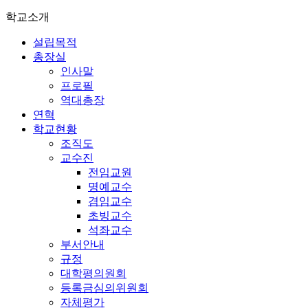
학교소개
설립목적
총장실
인사말
프로필
역대총장
연혁
학교현황
조직도
교수진
전임교원
명예교수
겸임교수
초빙교수
석좌교수
부서안내
규정
대학평의원회
등록금심의위원회
자체평가