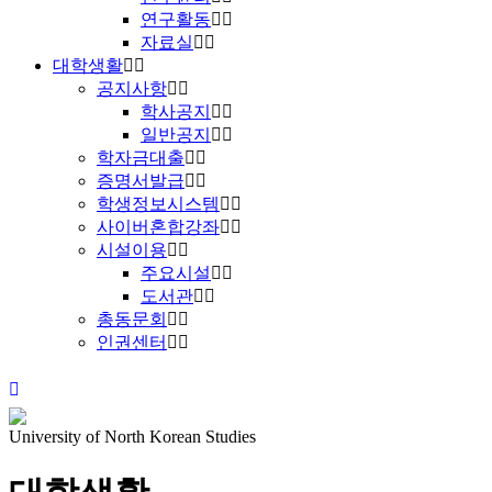
연구활동
자료실
대학생활
공지사항
학사공지
일반공지
학자금대출
증명서발급
학생정보시스템
사이버혼합강좌
시설이용
주요시설
도서관
총동문회
인권센터
University of North Korean Studies