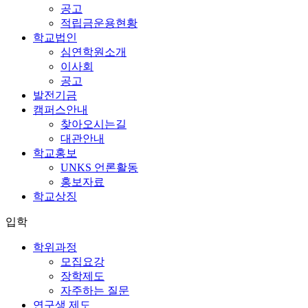
공고
적립금운용현황
학교법인
심연학원소개
이사회
공고
발전기금
캠퍼스안내
찾아오시는길
대관안내
학교홍보
UNKS 언론활동
홍보자료
학교상징
입학
학위과정
모집요강
장학제도
자주하는 질문
연구생 제도