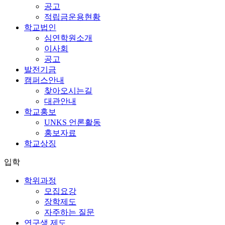
공고
적립금운용현황
학교법인
심연학원소개
이사회
공고
발전기금
캠퍼스안내
찾아오시는길
대관안내
학교홍보
UNKS 언론활동
홍보자료
학교상징
입학
학위과정
모집요강
장학제도
자주하는 질문
연구생 제도