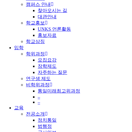
캠퍼스 안내
찾아오시는 길
대관안내
학교홍보
UNKS 언론활동
홍보자료
학교상징
입학
학위과정
모집요강
장학제도
자주하는 질문
연구생 제도
비학위과정
통일미래최고위과정
–
–
교육
전공소개
정치통일
법행정