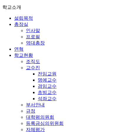
학교소개
설립목적
총장실
인사말
프로필
역대총장
연혁
학교현황
조직도
교수진
전임교원
명예교수
겸임교수
초빙교수
석좌교수
부서안내
규정
대학평의원회
등록금심의위원회
자체평가