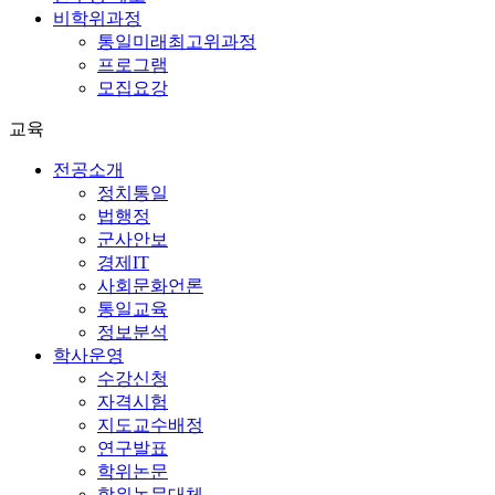
비학위과정
통일미래최고위과정
프로그램
모집요강
교육
전공소개
정치통일
법행정
군사안보
경제IT
사회문화언론
통일교육
정보분석
학사운영
수강신청
자격시험
지도교수배정
연구발표
학위논문
학위논문대체