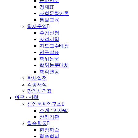
군사안보
경제IT
사회문화언론
통일교육
학사운영
수강신청
자격시험
지도교수배정
연구발표
학위논문
학위논문대체
학적변동
학사일정
각종서식
강의시간표
연구 · 산학
심연북한연구소
소개 / 인사말
산하기관
학술활동
현장학습
학술회의