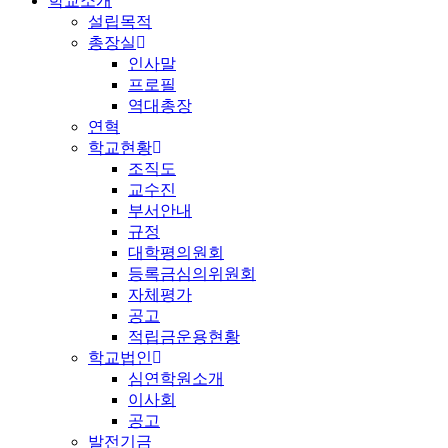
학교소개
설립목적
총장실
인사말
프로필
역대총장
연혁
학교현황
조직도
교수진
부서안내
규정
대학평의원회
등록금심의위원회
자체평가
공고
적립금운용현황
학교법인
심연학원소개
이사회
공고
발전기금