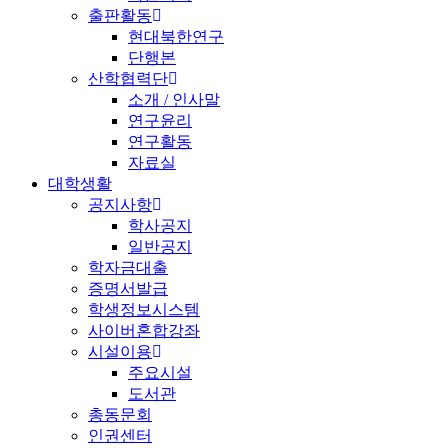
출판활동
현대북한연구
단행본
산학협력단
소개 / 인사말
연구윤리
연구활동
자료실
대학생활
공지사항
학사공지
일반공지
학자금대출
증명서발급
학생정보시스템
사이버혼합강좌
시설이용
주요시설
도서관
총동문회
인권센터