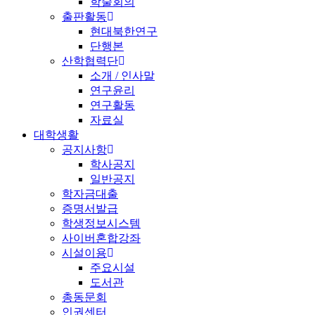
학술회의
출판활동
현대북한연구
단행본
산학협력단
소개 / 인사말
연구윤리
연구활동
자료실
대학생활
공지사항
학사공지
일반공지
학자금대출
증명서발급
학생정보시스템
사이버혼합강좌
시설이용
주요시설
도서관
총동문회
인권센터