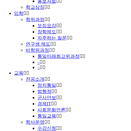
홍보자료
학교상징
입학
학위과정
모집요강
장학제도
자주하는 질문
연구생 제도
비학위과정
통일미래최고위과정
–
–
교육
전공소개
정치통일
법행정
군사안보
경제IT
사회문화언론
통일교육
학사운영
수강신청