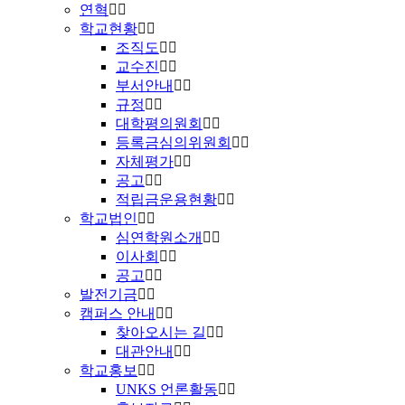
연혁
학교현황
조직도
교수진
부서안내
규정
대학평의원회
등록금심의위원회
자체평가
공고
적립금운용현황
학교법인
심연학원소개
이사회
공고
발전기금
캠퍼스 안내
찾아오시는 길
대관안내
학교홍보
UNKS 언론활동