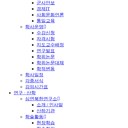
군사안보
경제IT
사회문화언론
통일교육
학사운영
수강신청
자격시험
지도교수배정
연구발표
학위논문
학위논문대체
학적변동
학사일정
각종서식
강의시간표
연구 · 산학
심연북한연구소
소개 / 인사말
산하기관
학술활동
현장학습