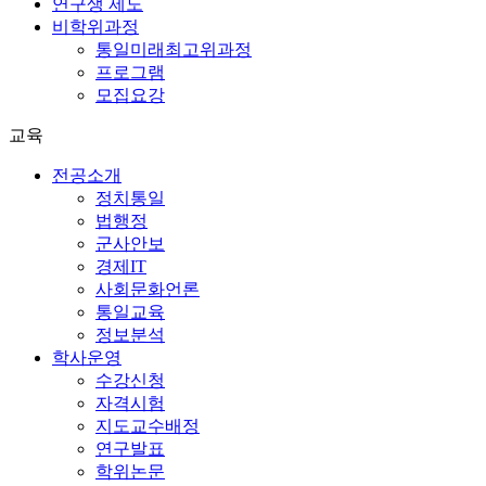
연구생 제도
비학위과정
통일미래최고위과정
프로그램
모집요강
교육
전공소개
정치통일
법행정
군사안보
경제IT
사회문화언론
통일교육
정보분석
학사운영
수강신청
자격시험
지도교수배정
연구발표
학위논문