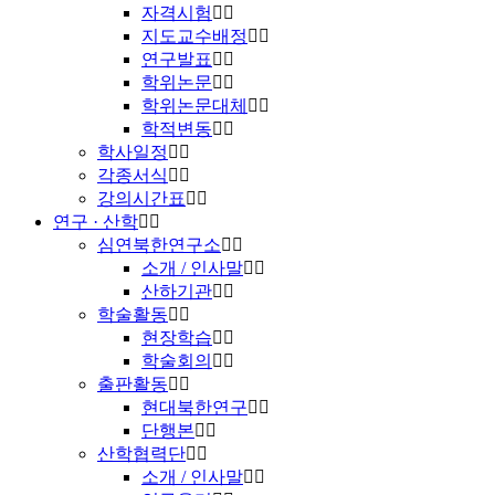
자격시험
지도교수배정
연구발표
학위논문
학위논문대체
학적변동
학사일정
각종서식
강의시간표
연구 · 산학
심연북한연구소
소개 / 인사말
산하기관
학술활동
현장학습
학술회의
출판활동
현대북한연구
단행본
산학협력단
소개 / 인사말