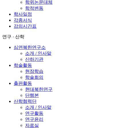
학위논문대체
학적변동
학사일정
각종서식
강의시간표
연구 · 산학
심연북한연구소
소개 / 인사말
산하기관
학술활동
현장학습
학술회의
출판활동
현대북한연구
단행본
산학협력단
소개 / 인사말
연구활동
연구윤리
자료실