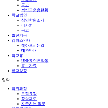
공고
적립금운용현황
학교법인
심연학원소개
이사회
공고
발전기금
캠퍼스안내
찾아오시는길
대관안내
학교홍보
UNKS 언론활동
홍보자료
학교상징
입학
학위과정
모집요강
장학제도
자주하는 질문