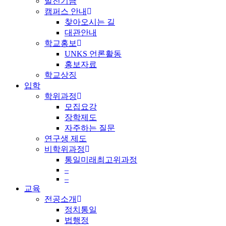
발전기금
캠퍼스 안내
찾아오시는 길
대관안내
학교홍보
UNKS 언론활동
홍보자료
학교상징
입학
학위과정
모집요강
장학제도
자주하는 질문
연구생 제도
비학위과정
통일미래최고위과정
–
–
교육
전공소개
정치통일
법행정