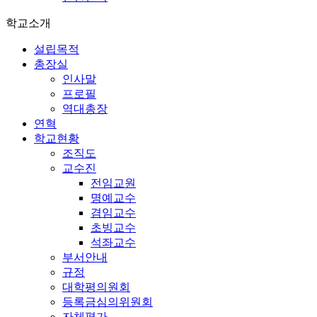
학교소개
설립목적
총장실
인사말
프로필
역대총장
연혁
학교현황
조직도
교수진
전임교원
명예교수
겸임교수
초빙교수
석좌교수
부서안내
규정
대학평의원회
등록금심의위원회
자체평가