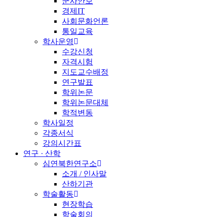
군사안보
경제IT
사회문화언론
통일교육
학사운영
수강신청
자격시험
지도교수배정
연구발표
학위논문
학위논문대체
학적변동
학사일정
각종서식
강의시간표
연구 · 산학
심연북한연구소
소개 / 인사말
산하기관
학술활동
현장학습
학술회의