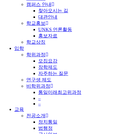
캠퍼스 안내
찾아오시는 길
대관안내
학교홍보
UNKS 언론활동
홍보자료
학교상징
입학
학위과정
모집요강
장학제도
자주하는 질문
연구생 제도
비학위과정
통일미래최고위과정
–
–
교육
전공소개
정치통일
법행정