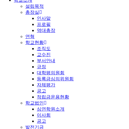
학교소개
설립목적
총장실
인사말
프로필
역대총장
연혁
학교현황
조직도
교수진
부서안내
규정
대학평의원회
등록금심의위원회
자체평가
공고
적립금운용현황
학교법인
심연학원소개
이사회
공고
발전기금