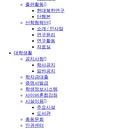
출판활동
현대북한연구
단행본
산학협력단
소개 / 인사말
연구윤리
연구활동
자료실
대학생활
공지사항
학사공지
일반공지
학자금대출
증명서발급
학생정보시스템
사이버혼합강좌
시설이용
주요시설
도서관
총동문회
인권센터