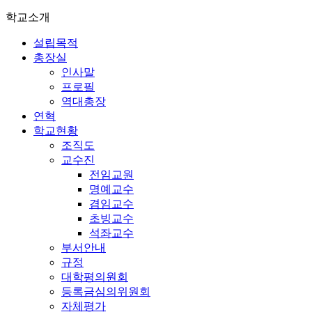
학교소개
설립목적
총장실
인사말
프로필
역대총장
연혁
학교현황
조직도
교수진
전임교원
명예교수
겸임교수
초빙교수
석좌교수
부서안내
규정
대학평의원회
등록금심의위원회
자체평가