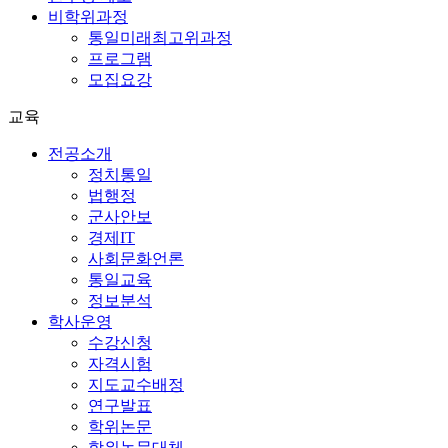
비학위과정
통일미래최고위과정
프로그램
모집요강
교육
전공소개
정치통일
법행정
군사안보
경제IT
사회문화언론
통일교육
정보분석
학사운영
수강신청
자격시험
지도교수배정
연구발표
학위논문
학위논문대체