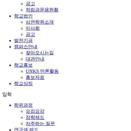
공고
적립금운용현황
학교법인
심연학원소개
이사회
공고
발전기금
캠퍼스안내
찾아오시는길
대관안내
학교홍보
UNKS 언론활동
홍보자료
학교상징
입학
학위과정
모집요강
장학제도
자주하는 질문
연구생 제도