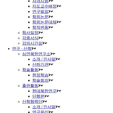
자격시험
지도교수배정
연구발표
학위논문
학위논문대체
학적변동
학사일정
각종서식
강의시간표
연구 · 산학
심연북한연구소
소개 / 인사말
산하기관
학술활동
현장학습
학술회의
출판활동
현대북한연구
단행본
산학협력단
소개 / 인사말
연구윤리