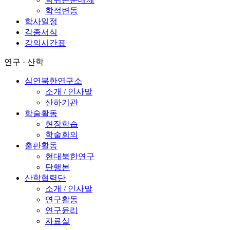
학적변동
학사일정
각종서식
강의시간표
연구 · 산학
심연북한연구소
소개 / 인사말
산하기관
학술활동
현장학습
학술회의
출판활동
현대북한연구
단행본
산학협력단
소개 / 인사말
연구활동
연구윤리
자료실