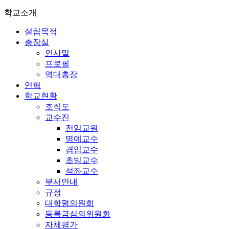
학교소개
설립목적
총장실
인사말
프로필
역대총장
연혁
학교현황
조직도
교수진
전임교원
명예교수
겸임교수
초빙교수
석좌교수
부서안내
규정
대학평의원회
등록금심의위원회
자체평가