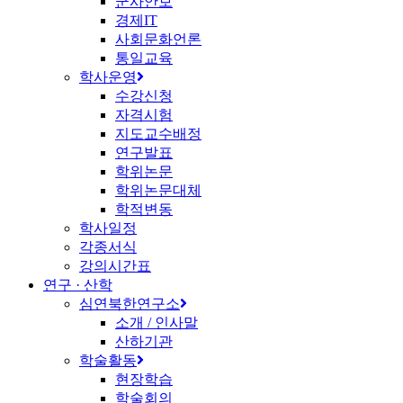
군사안보
경제IT
사회문화언론
통일교육
학사운영
수강신청
자격시험
지도교수배정
연구발표
학위논문
학위논문대체
학적변동
학사일정
각종서식
강의시간표
연구 · 산학
심연북한연구소
소개 / 인사말
산하기관
학술활동
현장학습
학술회의