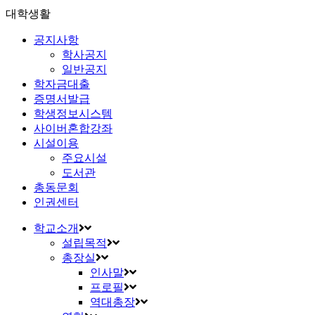
대학생활
공지사항
학사공지
일반공지
학자금대출
증명서발급
학생정보시스템
사이버혼합강좌
시설이용
주요시설
도서관
총동문회
인권센터
학교소개
설립목적
총장실
인사말
프로필
역대총장