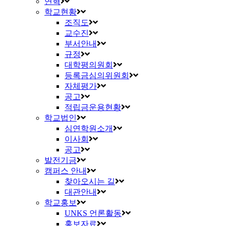
연혁
학교현황
조직도
교수진
부서안내
규정
대학평의원회
등록금심의위원회
자체평가
공고
적립금운용현황
학교법인
심연학원소개
이사회
공고
발전기금
캠퍼스 안내
찾아오시는 길
대관안내
학교홍보
UNKS 언론활동
홍보자료