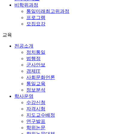
비학위과정
통일미래최고위과정
프로그램
모집요강
교육
전공소개
정치통일
법행정
군사안보
경제IT
사회문화언론
통일교육
정보분석
학사운영
수강신청
자격시험
지도교수배정
연구발표
학위논문
학위논문대체