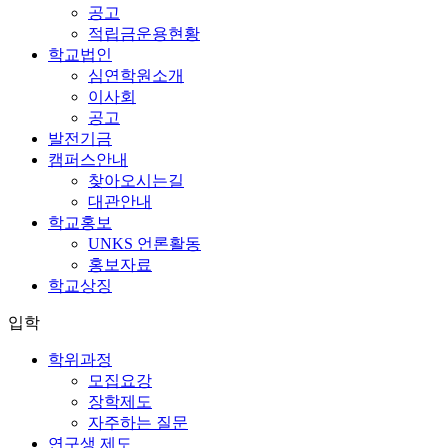
공고
적립금운용현황
학교법인
심연학원소개
이사회
공고
발전기금
캠퍼스안내
찾아오시는길
대관안내
학교홍보
UNKS 언론활동
홍보자료
학교상징
입학
학위과정
모집요강
장학제도
자주하는 질문
연구생 제도