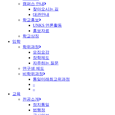
캠퍼스 안내
찾아오시는 길
대관안내
학교홍보
UNKS 언론활동
홍보자료
학교상징
입학
학위과정
모집요강
장학제도
자주하는 질문
연구생 제도
비학위과정
통일미래최고위과정
–
–
교육
전공소개
정치통일
법행정