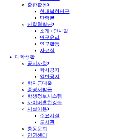
출판활동
현대북한연구
단행본
산학협력단
소개 / 인사말
연구윤리
연구활동
자료실
대학생활
공지사항
학사공지
일반공지
학자금대출
증명서발급
학생정보시스템
사이버혼합강좌
시설이용
주요시설
도서관
총동문회
인권센터