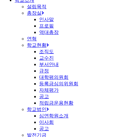
학교소개
설립목적
총장실
인사말
프로필
역대총장
연혁
학교현황
조직도
교수진
부서안내
규정
대학평의원회
등록금심의위원회
자체평가
공고
적립금운용현황
학교법인
심연학원소개
이사회
공고
발전기금