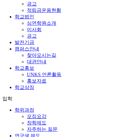
공고
적립금운용현황
학교법인
심연학원소개
이사회
공고
발전기금
캠퍼스안내
찾아오시는길
대관안내
학교홍보
UNKS 언론활동
홍보자료
학교상징
입학
학위과정
모집요강
장학제도
자주하는 질문
연구생 제도