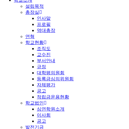
학교소개
설립목적
총장실
인사말
프로필
역대총장
연혁
학교현황
조직도
교수진
부서안내
규정
대학평의원회
등록금심의위원회
자체평가
공고
적립금운용현황
학교법인
심연학원소개
이사회
공고
발전기금