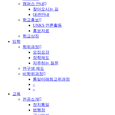
캠퍼스 안내
찾아오시는 길
대관안내
학교홍보
UNKS 언론활동
홍보자료
학교상징
입학
학위과정
모집요강
장학제도
자주하는 질문
연구생 제도
비학위과정
통일미래최고위과정
–
–
교육
전공소개
정치통일
법행정