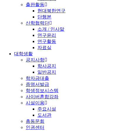
출판활동
현대북한연구
단행본
산학협력단
소개 / 인사말
연구윤리
연구활동
자료실
대학생활
공지사항
학사공지
일반공지
학자금대출
증명서발급
학생정보시스템
사이버혼합강좌
시설이용
주요시설
도서관
총동문회
인권센터