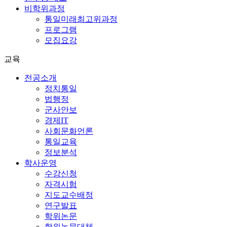
비학위과정
통일미래최고위과정
프로그램
모집요강
교육
전공소개
정치통일
법행정
군사안보
경제IT
사회문화언론
통일교육
정보분석
학사운영
수강신청
자격시험
지도교수배정
연구발표
학위논문
학위논문대체