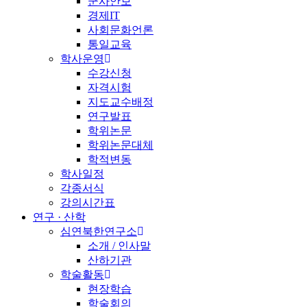
군사안보
경제IT
사회문화언론
통일교육
학사운영
수강신청
자격시험
지도교수배정
연구발표
학위논문
학위논문대체
학적변동
학사일정
각종서식
강의시간표
연구 · 산학
심연북한연구소
소개 / 인사말
산하기관
학술활동
현장학습
학술회의