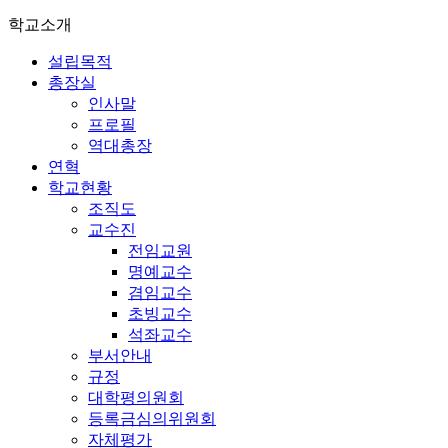
학교소개
설립목적
총장실
인사말
프로필
역대총장
연혁
학교현황
조직도
교수진
전임교원
명예교수
겸임교수
초빙교수
석좌교수
부서안내
규정
대학평의원회
등록금심의위원회
자체평가